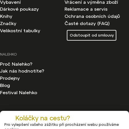
Vybavení
Vrácení a výměna zboží
Dárkové poukazy
Reklamace a servis
Knihy
Ochrana osobních údajů
Značky
Časté dotazy (FAQ)
Velikostní tabulky
Odstoupit od smlouvy
NALEHKO
Proč Nalehko?
Jak nás hodnotíte?
Prodejny
Blog
Festival Nalehko
Koláčky na cestu?
Pro vylepšení vašeho zážitku při procházení webu používáme
Copyright 2026
Nalehko
. Všechna práva vyhrazena.