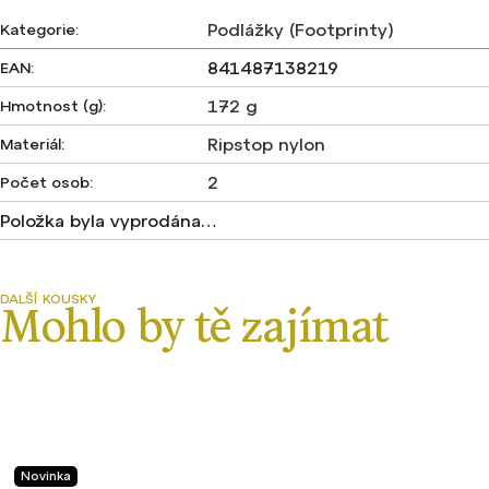
Podlážky (Footprinty)
Kategorie
:
841487138219
EAN
:
172 g
Hmotnost (g)
:
Ripstop nylon
Materiál
:
2
Počet osob
:
Položka byla vyprodána…
Novinka