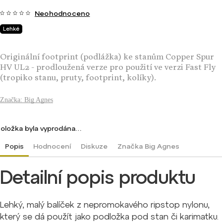
Neohodnoceno
Lehké
Originální footprint (podlážka) ke stanům Copper Spur
HV UL2 - prodloužená verze pro použití ve verzi Fast Fly
(tropiko stanu, pruty, footprint, kolíky).
Značka:
Big Agnes
oložka byla vyprodána…
Popis
Hodnocení
Diskuze
Značka
Big Agnes
Detailní popis produktu
Lehký, malý balíček z nepromokavého ripstop nylonu,
který se dá použít jako podložka pod stan či karimatku.