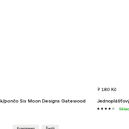
7 180 Kč
ek/pončo Six Moon Designs Gatewood
Jednoplášťový
Skla
Evergreen
Šedá