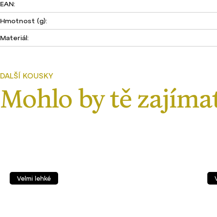
EAN
:
Hmotnost (g)
:
Materiál
:
Velmi lehké