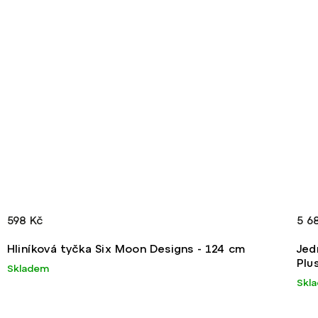
598 Kč
5 6
Hliníková tyčka Six Moon Designs - 124 cm
Jed
Plu
Skladem
Skl