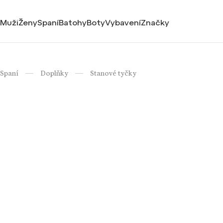
Muži
Ženy
Spaní
Batohy
Boty
Vybavení
Značky
Spaní
Doplňky
Stanové tyčky
/
/