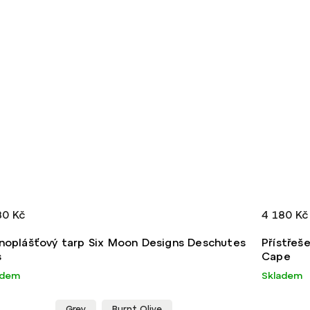
80 Kč
4 180 Kč
noplášťový tarp Six Moon Designs Deschutes
Přístřeš
s
Cape
adem
Skladem
Grey
Burnt Olive