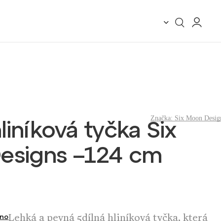
Značka:
Six Moon Desig
liníková tyčka Six
s –⁠⁠⁠⁠⁠⁠⁠⁠⁠⁠⁠⁠⁠⁠⁠ 124 cm
Lehká a pevná 5dílná hliníková tyčka, která
no