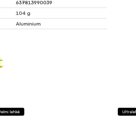
637813990039
104 g
Aluminium
Velmi lehké
Ultrale