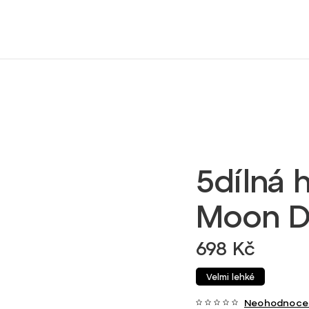
5dílná h
Moon Design
698 Kč
Velmi lehké
Neohodnoce