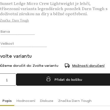
Sunset Ledge Micro Crew Lightweight je lehčí,
třísezonní varianta legendárních ponožek Darn Tough s
doživotní zárukou na díry a běžné opotřebení.
Značka:
Darn Tough
Barva
Velikost
volte variantu
ůžeme doručit do:
Zvolte variantu
Možnosti doručení
Přidat do košíku
Popis
Hodnocení
Diskuze
Značka
Darn Tough