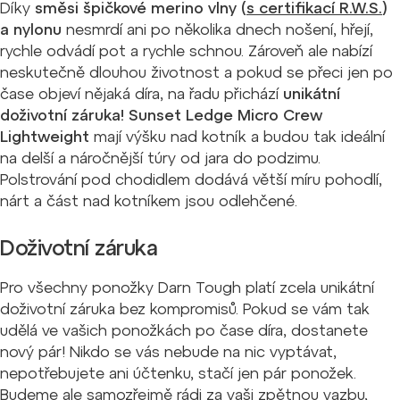
Díky
směsi špičkové merino vlny (
s certifikací R.W.S.
)
a nylonu
nesmrdí ani po několika dnech nošení, hřejí,
rychle odvádí pot a rychle schnou. Zároveň ale nabízí
neskutečně dlouhou životnost a pokud se přeci jen po
čase objeví nějaká díra, na řadu přichází
unikátní
doživotní záruka!
Sunset Ledge Micro Crew
Lightweight
mají výšku nad kotník a budou tak ideální
na delší a náročnější túry od jara do podzimu.
Polstrování pod chodidlem dodává větší míru pohodlí,
nárt a část nad kotníkem jsou odlehčené.
Doživotní záruka
Pro všechny ponožky Darn Tough platí zcela unikátní
doživotní záruka bez kompromisů. Pokud se vám tak
udělá ve vašich ponožkách po čase díra, dostanete
nový pár! Nikdo se vás nebude na nic vyptávat,
nepotřebujete ani účtenku, stačí jen pár ponožek.
Budeme ale samozřejmě rádi za vaši zpětnou vazbu,