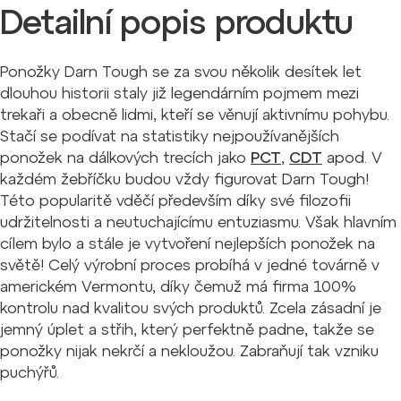
Detailní popis produktu
Ponožky Darn Tough se za svou několik desítek let
dlouhou historii staly již legendárním pojmem mezi
trekaři a obecně lidmi, kteří se věnují aktivnímu pohybu.
Stačí se podívat na statistiky nejpoužívanějších
ponožek na dálkových trecích jako
PCT
,
CDT
apod. V
každém žebříčku budou vždy figurovat Darn Tough!
Této popularitě vděčí především díky své filozofii
udržitelnosti a neutuchajícímu entuziasmu. Však hlavním
cílem bylo a stále je vytvoření nejlepších ponožek na
světě! Celý výrobní proces probíhá v jedné továrně v
americkém Vermontu, díky čemuž má firma 100%
kontrolu nad kvalitou svých produktů. Zcela zásadní je
jemný úplet a střih, který perfektně padne, takže se
ponožky nijak nekrčí a nekloužou. Zabraňují tak vzniku
puchýřů.