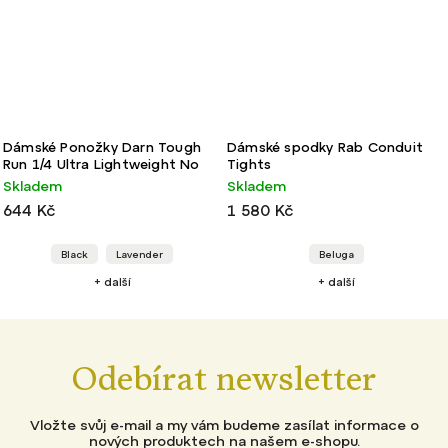
Dámské Ponožky Darn Tough
Dámské spodky Rab Conduit
Run 1/4 Ultra Lightweight No
Tights
Cushion
Skladem
Skladem
644 Kč
1 580 Kč
Black
Lavender
Beluga
+ další
+ další
Odebírat newsletter
Vložte svůj e-mail a my vám budeme zasílat informace o
nových produktech na našem e-shopu.