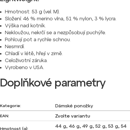
Hmotnost: 53 g (vel. M).
Složení: 46 % merino vlna, 51 % nylon, 3 % lycra.
Výška nad kotník.
Nekloužou, nekrčí se a nezpůsobují puchýře.
Pohlcují pot a rychle schnou.
Nesmrdí.
Chladí v létě, hřejí v zimě.
Celoživotní záruka.
Vyrobeno v USA.
Doplňkové parametry
Dámské ponožky
Kategorie
:
Zvolte variantu
EAN
:
44 g
,
46 g
,
49 g
,
52 g
,
53 g
,
54
Hmotnost (g)
: