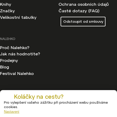
Knihy
Ochrana osobních údajů
Značky
Časté dotazy (FAQ)
Velikostní tabulky
Odstoupit od smlouvy
NALEHKO
Proč Nalehko?
Jak nás hodnotíte?
Prodejny
Blog
Festival Nalehko
Koláčky na cestu?
Pro vylepšení vašeho zážitku při procházení webu používáme
Copyright 2026
Nalehko
. Všechna práva vyhrazena.
cookies.
Upravit nastavení cookies
Nastavení
Vytvořil
Shoptet
| Design
Shoptak.cz