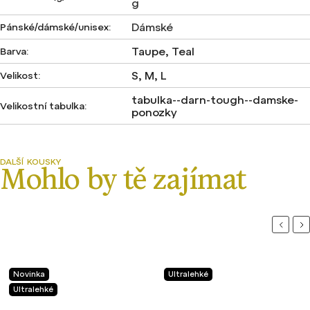
g
Dámské
Pánské/dámské/unisex
:
Taupe, Teal
Barva
:
S, M, L
Velikost
:
tabulka--darn-tough--damske-
Velikostní tabulka
:
ponozky
Previou
Ne
Novinka
Ultralehké
Ultralehké