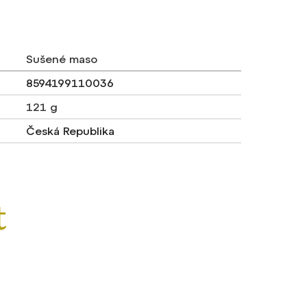
Sušené maso
8594199110036
121 g
Česká Republika