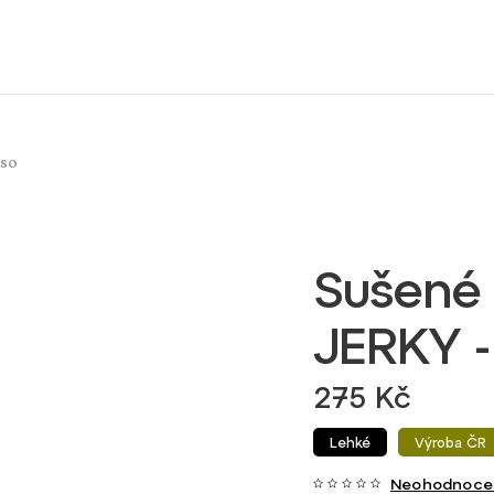
aso
Sušené
JERKY - 
275 Kč
Lehké
Výroba ČR
Neohodnoce