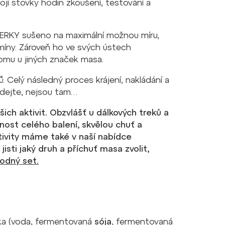
ojí stovky hodin zkoušení, testování a
 JERKY sušeno na maximální možnou míru,
míny. Zároveň ho ve svých ústech
 tomu u jiných značek masa.
 Celý následný proces krájení, nakládání a
edejte, nejsou tam…
ich aktivit. Obzvlášť u dálkových treků a
ost celého balení, skvělou chuť a
ivity máme také v naší nabídce
jisti jaký druh a příchuť masa zvolit,
odný set.
a (voda, fermentovaná
sója
, fermentovaná