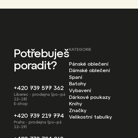
Potřebuješ
KATEGORIE
poradit?
Pánské oblečení
Dámské oblečení
Spaní
Batohy
+420 739 577 362
Vybavení
Liberec - prodejna (po–pá
Dárkové poukazy
12–18)
Knihy
E-shop
Značky
+420 739 219 774
Velikostní tabulky
Praha - prodejna (po–pá
12–19)