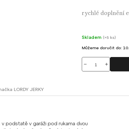
rychlé doplnění 
Skladem
(
>5 ks
)
Můžeme doručit do:
10.
načka
LORDY JERKY
a v podstatě v garáži pod rukama dvou