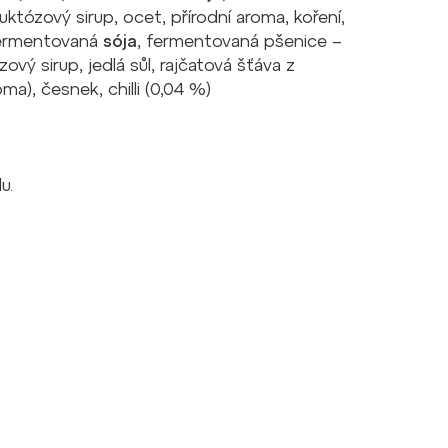
któzový sirup, ocet, přírodní aroma, koření,
fermentovaná
sója
, fermentovaná pšenice –
vý sirup, jedlá sůl, rajčatová šťáva z
ma), česnek, chilli (0,04 %)
u.