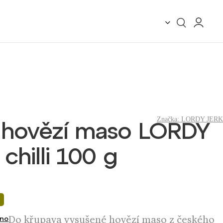
Značka:
LORDY JER
 hovězí maso LORDY
chilli 100 g
Do křupava vysušené hovězí maso z českého
no