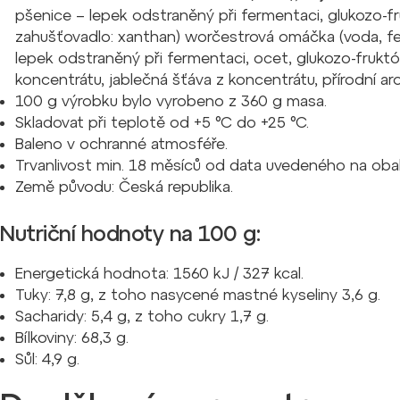
pšenice – lepek odstraněný při fermentaci, glukozo-fru
zahušťovadlo: xanthan) worčestrová omáčka (voda, 
lepek odstraněný při fermentaci, ocet, glukozo-fruktózo
koncentrátu, jablečná šťáva z koncentrátu, přírodní aro
100 g výrobku bylo vyrobeno z 360 g masa.
Skladovat při teplotě od +5 °C do +25 °C.
Baleno v ochranné atmosféře.
Trvanlivost min. 18 měsíců od data uvedeného na obal
Země původu: Česká republika.
Nutriční hodnoty na 100 g:
Energetická hodnota: 1560 kJ / 327 kcal.
Tuky: 7,8 g, z toho nasycené mastné kyseliny 3,6 g.
Sacharidy: 5,4 g, z toho cukry 1,7 g.
Bílkoviny: 68,3 g.
Sůl: 4,9 g.