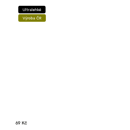
Ultralehké
Výroba ČR
69 Kč