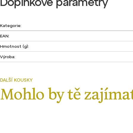
Doplňkové parametry
Kategorie
:
EAN
:
Hmotnost (g)
:
Výroba
: