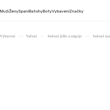
Muži
Ženy
Spaní
Batohy
Boty
Vybavení
Značky
Vybavení
Vaření
Sušené jídlo a nápoje
Sušené m
/
/
/