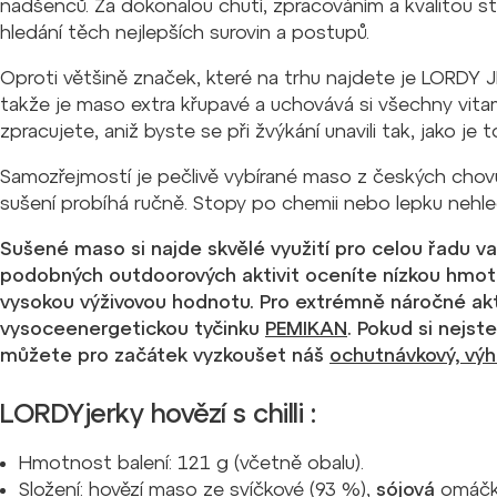
nadšenců. Za dokonalou chutí, zpracováním a kvalitou st
hledání těch nejlepších surovin a postupů.
Oproti většině značek, které na trhu najdete je LORDY
takže je maso extra křupavé a uchovává si všechny vita
zpracujete, aniž byste se při žvýkání unavili tak, jako je
Samozřejmostí je pečlivě vybírané maso z českých chovů.
sušení probíhá ručně. Stopy po chemii nebo lepku nehl
Sušené maso si najde skvělé využití pro celou řadu vaš
podobných outdoorových aktivit oceníte nízkou hmotn
vysokou výživovou hodnotu.
Pro extrémně náročné akt
vysoceenergetickou tyčinku
PEMIKAN
.
Pokud si nejste 
můžete pro začátek vyzkoušet náš
ochutnávkový, výh
LORDYjerky hovězí s chilli :
Hmotnost balení: 121 g (včetně obalu).
Složení: hovězí maso ze svíčkové (93 %),
sójová
omáčk