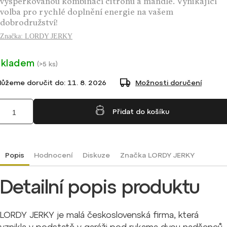
vyšperkovanou kombinací citronu a mandle. Vynikající
volba pro rychlé doplnění energie na vašem
dobrodružství!
Značka:
LORDY JERKY
Skladem
(
>5 ks
)
ůžeme doručit do:
11. 8. 2026
Možnosti doručení
Přidat do košíku
Popis
Hodnocení
Diskuze
Značka
LORDY JERKY
Detailní popis produktu
LORDY JERKY je malá československá firma, která