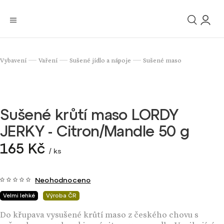
Vybavení
Vaření
Sušené jídlo a nápoje
Sušené maso
/
/
/
Sušené krůtí maso LORDY
JERKY - Citron/Mandle 50 g
165 Kč
/ ks
Neohodnoceno
Velmi lehké
Výroba ČR
Do křupava vysušené krůtí maso z českého chovu s