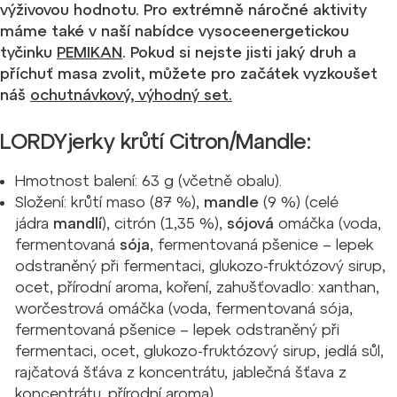
výživovou hodnotu.
Pro extrémně náročné aktivity
máme také v naší nabídce vysoceenergetickou
tyčinku
PEMIKAN
.
Pokud si nejste jisti jaký druh a
příchuť masa zvolit, můžete pro začátek vyzkoušet
náš
ochutnávkový, výhodný set.
LORDYjerky krůtí Citron/Mandle:
Hmotnost balení: 63 g (včetně obalu).
Složení: krůtí maso (87 %),
mandle
(9 %) (celé
jádra
mandlí
), citrón (1,35 %),
sójová
omáčka (voda,
fermentovaná
sója
, fermentovaná pšenice – lepek
odstraněný při fermentaci, glukozo-fruktózový sirup,
ocet, přírodní aroma, koření, zahušťovadlo: xanthan,
worčestrová omáčka (voda, fermentovaná sója,
fermentovaná pšenice – lepek odstraněný při
fermentaci, ocet, glukozo-fruktózový sirup, jedlá sůl,
rajčatová šťáva z koncentrátu, jablečná šťava z
koncentrátu, přírodní aroma).