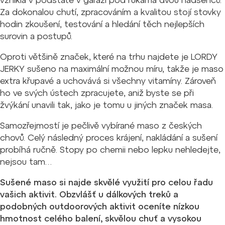
vznikla v podstatě v garáži pod rukama dvou nadšenců.
Za dokonalou chutí, zpracováním a kvalitou stojí stovky
hodin zkoušení, testování a hledání těch nejlepších
surovin a postupů.
Oproti většině značek, které na trhu najdete je LORDY
JERKY sušeno na maximální možnou míru, takže je maso
extra křupavé a uchovává si všechny vitamíny. Zároveň
ho ve svých ústech zpracujete, aniž byste se při
žvýkání unavili tak, jako je tomu u jiných značek masa.
Samozřejmostí je pečlivě vybírané maso z českých
chovů. Celý následný proces krájení, nakládání a sušení
probíhá ručně. Stopy po chemii nebo lepku nehledejte,
nejsou tam…
Sušené maso si najde skvělé využití pro celou řadu
vašich aktivit. Obzvlášť u dálkových treků a
podobných outdoorových aktivit oceníte nízkou
hmotnost celého balení, skvělou chuť a vysokou