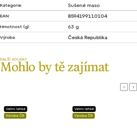
Sušené maso
Kategorie
:
8594199110104
EAN
:
63 g
Hmotnost (g)
:
Česká Republika
Výroba
:
Previou
Ne
Velmi lehké
Velmi lehké
Výroba ČR
Výroba ČR