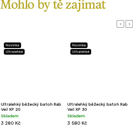
Previou
Ne
Novinka
Novinka
Ultralehké
Ultralehké
Ultralehký běžecký batoh Rab
Ultralehký běžecký batoh Rab
Veil XP 20
Veil XP 30
Skladem
Skladem
3 280 Kč
3 580 Kč