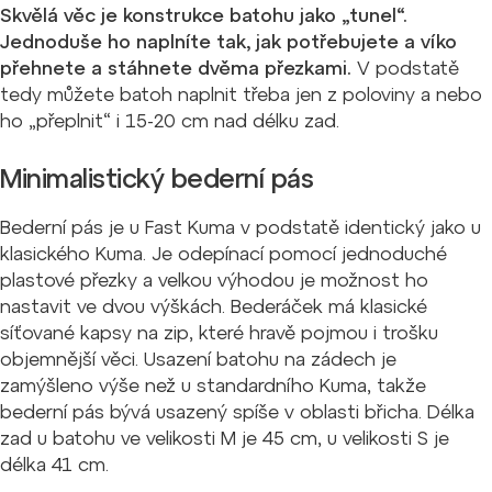
Skvělá věc je konstrukce batohu jako „tunel“.
Jednoduše ho naplníte tak, jak potřebujete a víko
přehnete a stáhnete dvěma přezkami.
V podstatě
tedy můžete batoh naplnit třeba jen z poloviny a nebo
ho „přeplnit“ i 15-20 cm nad délku zad.
Minimalistický bederní pás
Bederní pás je u Fast Kuma v podstatě identický jako u
klasického Kuma. Je odepínací pomocí jednoduché
plastové přezky a velkou výhodou je možnost ho
nastavit ve dvou výškách. Bederáček má klasické
síťované kapsy na zip, které hravě pojmou i trošku
objemnější věci. Usazení batohu na zádech je
zamýšleno výše než u standardního Kuma, takže
bederní pás bývá usazený spíše v oblasti břicha. Délka
zad u batohu ve velikosti M je 45 cm, u velikosti S je
délka 41 cm.