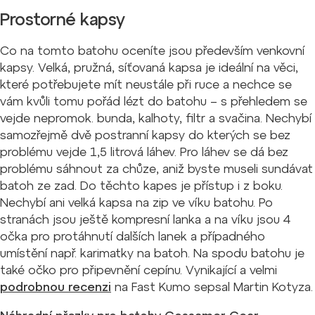
Prostorné kapsy
Co na tomto batohu oceníte jsou především venkovní
kapsy. Velká, pružná, síťovaná kapsa je ideální na věci,
které potřebujete mít neustále při ruce a nechce se
vám kvůli tomu pořád lézt do batohu – s přehledem se
vejde nepromok. bunda, kalhoty, filtr a svačina. Nechybí
samozřejmě dvě postranní kapsy do kterých se bez
problému vejde 1,5 litrová láhev. Pro láhev se dá bez
problému sáhnout za chůze, aniž byste museli sundávat
batoh ze zad. Do těchto kapes je přístup i z boku.
Nechybí ani velká kapsa na zip ve víku batohu. Po
stranách jsou ještě kompresní lanka a na víku jsou 4
očka pro protáhnutí dalších lanek a případného
umístění např. karimatky na batoh. Na spodu batohu je
také očko pro připevnění cepínu. Vynikající a velmi
podrobnou recenzi
na Fast Kumo sepsal Martin Kotyza.