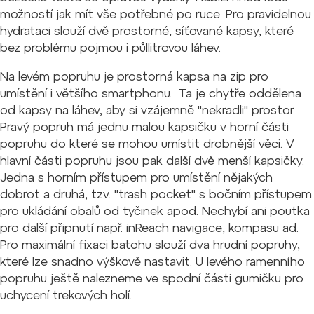
možností jak mít vše potřebné po ruce. Pro pravidelnou
hydrataci slouží dvě prostorné, síťované kapsy, které
bez problému pojmou i půllitrovou láhev.
Na levém popruhu je prostorná kapsa na zip pro
umístění i většího smartphonu. Ta je chytře oddělena
od kapsy na láhev, aby si vzájemně "nekradli" prostor.
Pravý popruh má jednu malou kapsičku v horní části
popruhu do které se mohou umístit drobnější věci. V
hlavní části popruhu jsou pak další dvě menší kapsičky.
Jedna s horním přístupem pro umístění nějakých
dobrot a druhá, tzv. "trash pocket" s bočním přístupem
pro ukládání obalů od tyčinek apod. Nechybí ani poutka
pro další připnutí např. inReach navigace, kompasu ad.
Pro maximální fixaci batohu slouží dva hrudní popruhy,
které lze snadno výškově nastavit. U levého ramenního
popruhu ještě nalezneme ve spodní části gumičku pro
uchycení trekových holí.