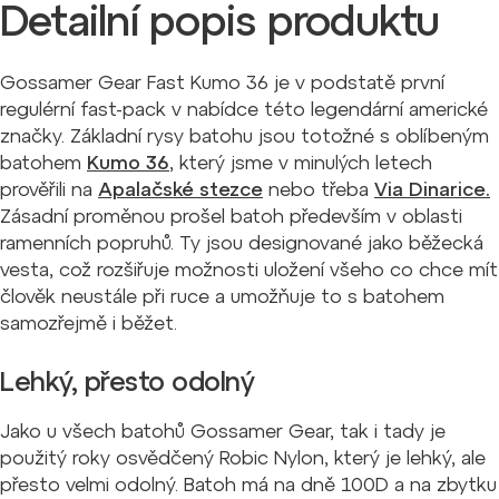
Detailní popis produktu
Gossamer Gear Fast Kumo 36 je v podstatě první
regulérní fast-pack v nabídce této legendární americké
značky. Základní rysy batohu jsou totožné s oblíbeným
batohem
Kumo 36
, který jsme v minulých letech
prověřili na
Apalačské stezce
nebo třeba
Via Dinarice.
Zásadní proměnou prošel batoh především v oblasti
ramenních popruhů. Ty jsou designované jako běžecká
vesta, což rozšiřuje možnosti uložení všeho co chce mít
člověk neustále při ruce a umožňuje to s batohem
samozřejmě i běžet.
Lehký, přesto odolný
Jako u všech batohů Gossamer Gear, tak i tady je
použitý roky osvědčený Robic Nylon, který je lehký, ale
přesto velmi odolný. Batoh má na dně 100D a na zbytku