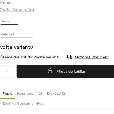
Kumo.
Značka:
Gossamer Gear
Barva
Velikost
volte variantu
ůžeme doručit do:
Zvolte variantu
Možnosti doručení
Přidat do košíku
Popis
Hodnocení (2)
Diskuze (1)
Značka
Gossamer Gear