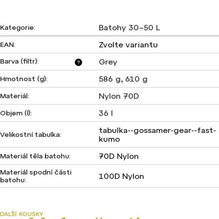
Batohy 30–50 L
Kategorie
:
Zvolte variantu
EAN
:
Barva (filtr)
:
Grey
?
586 g
,
610 g
Hmotnost (g)
:
Nylon 70D
Materiál
:
36 l
Objem (l)
:
tabulka--gossamer-gear--fast-
Velikostní tabulka
:
kumo
70D Nylon
Materiál těla batohu
:
Materiál spodní části
100D Nylon
batohu
: