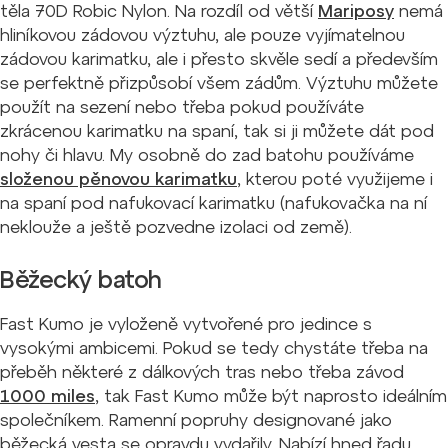
těla 70D Robic Nylon. Na rozdíl od větší
Mariposy
nemá
hliníkovou zádovou výztuhu, ale pouze vyjímatelnou
zádovou karimatku, ale i přesto skvěle sedí a především
se perfektně přizpůsobí všem zádům. Výztuhu můžete
použít na sezení nebo třeba pokud používáte
zkrácenou karimatku na spaní, tak si ji můžete dát pod
nohy či hlavu. My osobně do zad batohu používáme
složenou pěnovou karimatku
, kterou poté využijeme i
na spaní pod nafukovací karimatku (nafukovačka na ní
neklouže a ještě pozvedne izolaci od země).
Běžecký batoh
Fast Kumo je vyloženě vytvořené pro jedince s
vysokými ambicemi. Pokud se tedy chystáte třeba na
přeběh některé z dálkových tras nebo třeba závod
1000 miles
, tak Fast Kumo může být naprosto ideálním
společníkem. Ramenní popruhy designované jako
běžecká vesta se opravdu vydařily. Nabízí hned řadu