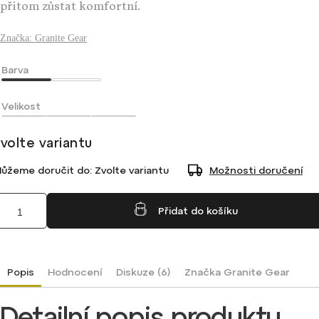
přitom zůstat komfortní.
Značka:
Granite Gear
Barva
Velikost
volte variantu
ůžeme doručit do:
Zvolte variantu
Možnosti doručení
Přidat do košíku
Popis
Hodnocení
Diskuze (6)
Značka
Granite Gear
Detailní popis produktu