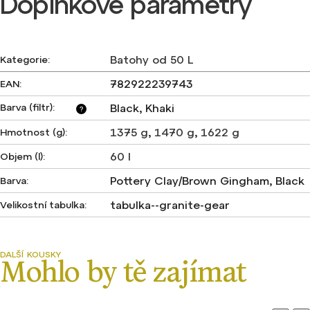
Doplňkové parametry
Batohy od 50 L
Kategorie
:
782922239743
EAN
:
Barva (filtr)
:
Black, Khaki
?
1375 g
,
1470 g
,
1622 g
Hmotnost (g)
:
60 l
Objem (l)
:
Pottery Clay/Brown Gingham, Black
Barva
:
tabulka--granite-gear
Velikostní tabulka
: