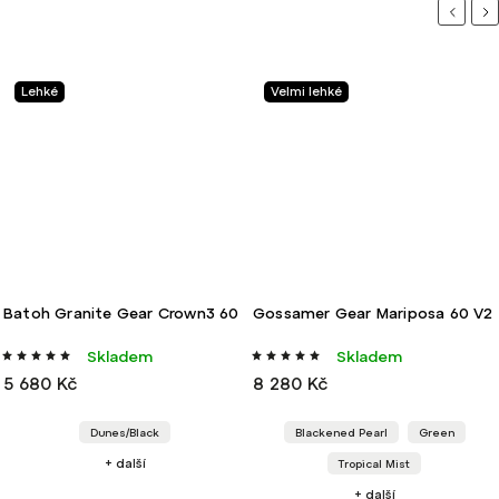
Previou
Ne
Lehké
Velmi lehké
Batoh Granite Gear Crown3 60
Gossamer Gear Mariposa 60 V2
Skladem
Skladem
5 680 Kč
8 280 Kč
Dunes/Black
Blackened Pearl
Green
+ další
Tropical Mist
+ další