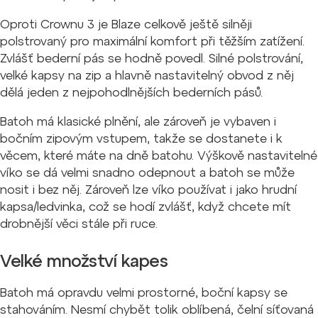
Oproti Crownu 3 je Blaze celkově ještě silněji
polstrovaný pro maximální komfort při těžším zatížení.
Zvlášť bederní pás se hodně povedl. Silné polstrování,
velké kapsy na zip a hlavně nastavitelný obvod z něj
dělá jeden z nejpohodlnějších bederních pásů.
Batoh má klasické plnění, ale zároveň je vybaven i
bočním zipovým vstupem, takže se dostanete i k
věcem, které máte na dně batohu. Výškově nastavitelné
víko se dá velmi snadno odepnout a batoh se může
nosit i bez něj. Zároveň lze víko používat i jako hrudní
kapsa/ledvinka, což se hodí zvlášť, když chcete mít
drobnější věci stále při ruce.
Velké množství kapes
Batoh má opravdu velmi prostorné, boční kapsy se
stahováním. Nesmí chybět tolik oblíbená, čelní síťovaná