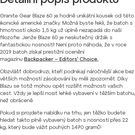
Granite Gear Blaze 60 je hodně unikátní kousek od této
ikonické americké značky. Možná byste řekli, že batoh s
hmotností okolo 1,5 kg už úplně nezapadá do naší
filozofie. Jenže Blaze 60 je neskutečný držák s
fantastickou nosností! Není proto náhoda, že v roce
2019 batoh získal prestižní ocenění
magazínu
Backpacker – Editors’ Choice.
Obzvlášť dobrodruzi, kteří podnikají náročnější akce bez
větších možností zásobování by měli zpozornět. Díky
Blazu se totiž mohou opět rozšířit možnosti vašich
cest. Vždy je lepší nosit lehké vybavení v těžším batohu,
než obráceně.
Pokud si projdete nabídku na trhu, jen těžko budete
hledat takto plně vybavený batoh s nosností přes 22
kg, který bude vážit pouhých 1470 gramů!