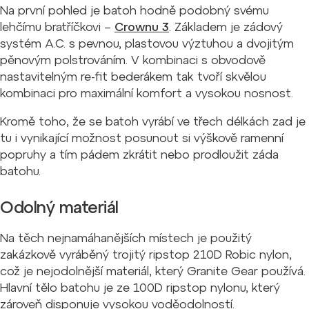
Na první pohled je batoh hodně podobný svému
lehčímu bratříčkovi –
Crownu 3
. Základem je zádový
systém A.C. s pevnou, plastovou výztuhou a dvojitým
pěnovým polstrováním. V kombinaci s obvodově
nastavitelným re-fit bederákem tak tvoří skvělou
kombinaci pro maximální komfort a vysokou nosnost.
Kromě toho, že se batoh vyrábí ve třech délkách zad je
tu i vynikající možnost posunout si výškově ramenní
popruhy a tím pádem zkrátit nebo prodloužit záda
batohu.
Odolný materiál
Na těch nejnamáhanějších místech je použitý
zakázkově vyráběný trojitý ripstop 210D Robic nylon,
což je nejodolnější materiál, který Granite Gear používá.
Hlavní tělo batohu je ze 100D ripstop nylonu, který
zároveň disponuje vysokou voděodolností.