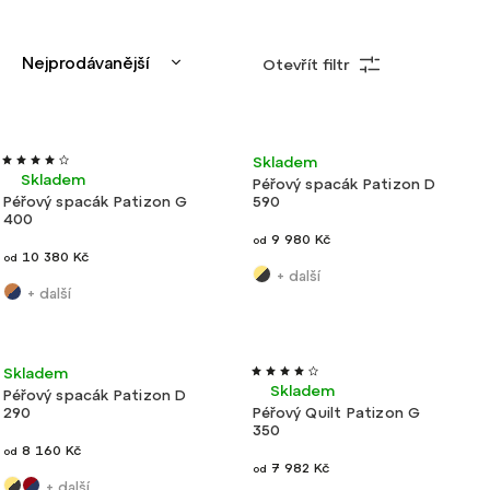
Nejprodávanější
Otevřít filtr
Nejlevnější
Nejdražší
Velmi lehké
Výroba ČR
Nové barvy
Výroba ČR
Skladem
Abecedně
Skladem
Péřový spacák Patizon D
Péřový spacák Patizon G
590
400
9 980 Kč
od
10 380 Kč
od
+ další
+ další
Nové
Výroba
V
Skladem
Lehké
Akce
Novinka
Ultralehké
barvy
ČR
Skladem
Péřový spacák Patizon D
290
Péřový Quilt Patizon G
350
8 160 Kč
od
7 982 Kč
od
+ další