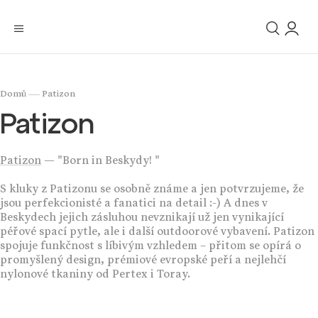
/
Domů
Patizon
Patizon
Patizon
— "
Born in Beskydy!
"
S kluky z Patizonu se osobně známe a jen potvrzujeme, že
jsou perfekcionisté a fanatici na detail :-) A dnes v
Beskydech jejich zásluhou nevznikají už jen vynikající
péřové spací pytle, ale i další outdoorové vybavení. Patizon
spojuje funkčnost s líbivým vzhledem – přitom se opírá o
promyšlený design, prémiové evropské peří a nejlehčí
nylonové tkaniny od Pertex i Toray.