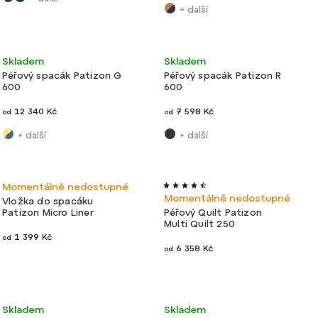
+ další
Výroba
Lehké
Výroba ČR
Skladem
Skladem
Akce
Novinka
Ultralehké
ČR
Péřový spacák Patizon G
Péřový spacák Patizon R
600
600
12 340 Kč
7 598 Kč
od
od
+ další
+ další
Ultralehké
Výroba ČR
Výroba
Momentálně nedostupné
Novinka
Ultralehké
ČR
Momentálně nedostupné
Vložka do spacáku
Patizon Micro Liner
Péřový Quilt Patizon
Multi Quilt 250
1 399 Kč
od
6 358 Kč
od
Výroba
Ultralehké
Výroba ČR
Skladem
Skladem
Akce
Novinka
Ultralehké
ČR