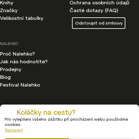
Knihy
Ochrana osobních údajů
Značky
Časté dotazy (FAQ)
Velikostní tabulky
Odstoupit od smlouvy
NALEHKO
Proč Nalehko?
Jak nás hodnotíte?
Prodejny
Blog
Festival Nalehko
Koláčky na cestu?
Pro vylepšení vašeho zážitku při procházení webu používáme
Copyright 2026
Nalehko
. Všechna práva vyhrazena.
cookies.
Upravit nastavení cookies
Nastavení
Vytvořil
Shoptet
| Design
Shoptak.cz