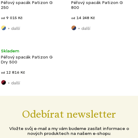
Péřový spacák Patizon G
Péřový spacák Patizon G
250
800
9 015 Kč
14 248 Kč
od
od
+ další
+ další
Velmi
Výroba
Skladem
Novinka
lehké
ČR
Péřový spacák Patizon G
Dry 500
12 816 Kč
od
+ další
Odebírat newsletter
Vložte svůj e-mail a my vám budeme zasílat informace o
nových produktech na našem e-shopu.