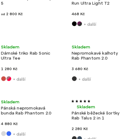
5
Run Ultra Light T2
2 800 Kč
468 Kč
od
+ další
Ultralehké
Novinka
Ultralehké
Skladem
Skladem
Dámské triko Rab Sonic
Nepromokavé kalhoty
Ultra Tee
Rab Phantom 2.0
1 280 Kč
3 680 Kč
+ další
+ další
Ultralehké
Novinka
Velmi lehké
Skladem
Skladem
Pánská nepromokavá
bunda Rab Phantom 2.0
Pánské běžecké šortky
Rab Talus 2 in 1
4 880 Kč
2 280 Kč
+ další