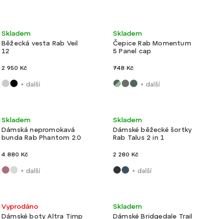
Nejprodávanější
Nejlevnější
Akce
Lehké
Ultralehké
Skladem
Skladem
Nejdražší
Běžecká vesta Rab Veil
Čepice Rab Momentum
12
5 Panel cap
Abecedně
2 950 Kč
748 Kč
+ další
+ další
Ultralehké
Novinka
Velmi lehké
Skladem
Skladem
Dámská nepromokavá
Dámské běžecké šortky
bunda Rab Phantom 2.0
Rab Talus 2 in 1
4 880 Kč
2 280 Kč
+ další
+ další
Akce
Lehké
Ultralehké
Vyprodáno
Skladem
Dámské boty Altra Timp
Dámské Bridgedale Trail