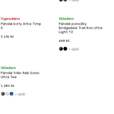
+ další
Akce
Ultralehké
Ultralehké
Vyprodáno
Skladem
Pánské boty Altra Timp
Pánské ponožky
5
Bridgedale Trail Run Ultra
Light T2
3 135 Kč
468 Kč
+ další
Ultralehké
Skladem
Pánské triko Rab Sonic
Ultra Tee
1 280 Kč
+ další