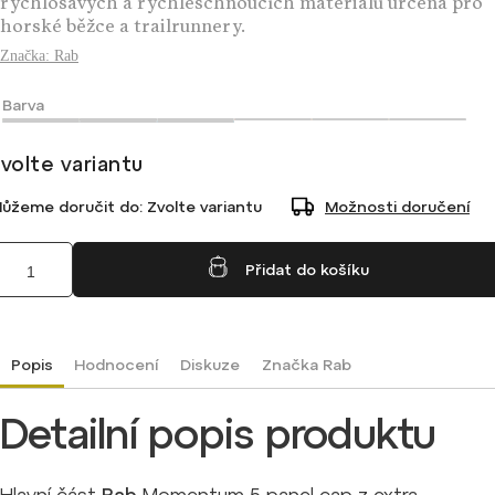
rychlosavých a rychleschnoucích materiálů určená pro
horské běžce a trailrunnery.
Značka:
Rab
Barva
volte variantu
ůžeme doručit do:
Zvolte variantu
Možnosti doručení
Přidat do košíku
Popis
Hodnocení
Diskuze
Značka
Rab
Detailní popis produktu