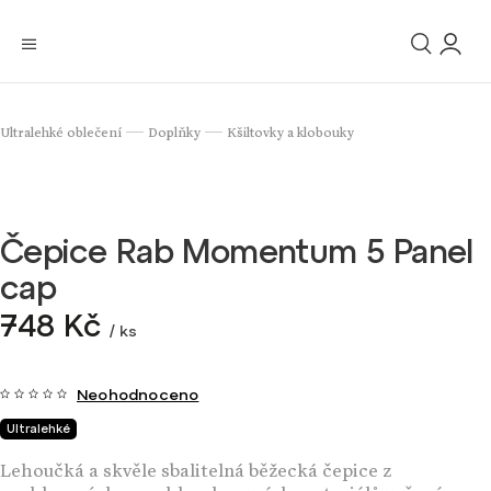
Ultralehké oblečení
Doplňky
Kšiltovky a klobouky
/
/
Čepice Rab Momentum 5 Panel
cap
748 Kč
/ ks
Neohodnoceno
Ultralehké
Lehoučká a skvěle sbalitelná běžecká čepice z