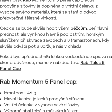
Hlavní část
Rab
Momentum 5 panel cap z extra
prodyšné síťoviny je doplněna o vnitřní čelenku z
vysoce savého materiálu, která se stará o odvod
přebytečné tělesné vlhkosti.
Čepice se bude skvěle hodit všem
běžcům
. Její hlavní
přednosti ale vyniknou hlavně pod ostrým, horským
sluníčkem při skyrace závodech a ultramaratonech, kdy
skvěle odvádí pot a udržuje nás v chladu.
Pokud bys upřednostnil/a lehkou voděodolnou úpravu na
úkor prodyšnosti, máme v nabídce také
Rab Talus 5
Panel Cap
.
Rab Momentum 5 Panel cap:
Hmotnost: 46 g.
Hlavní tkanina je lehká prodyšná síťovina.
Vnitřní čelenka z vysoce savé síťoviny.
Výborně sbalitelná s měkkým kšiltem.