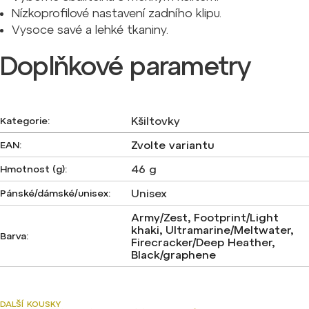
Nízkoprofilové nastavení zadního klipu.
Vysoce savé a lehké tkaniny.
Doplňkové parametry
Kšiltovky
Kategorie
:
Zvolte variantu
EAN
:
46 g
Hmotnost (g)
:
Unisex
Pánské/dámské/unisex
:
Army/Zest, Footprint/Light
khaki, Ultramarine/Meltwater,
Barva
:
Firecracker/Deep Heather,
Black/graphene