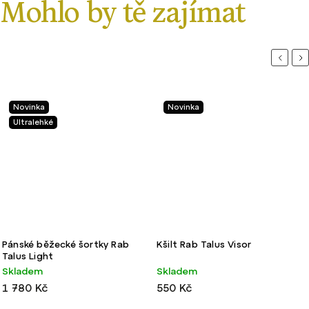
Previou
Ne
Novinka
Novinka
Ultralehké
Pánské běžecké šortky Rab
Kšilt Rab Talus Visor
Talus Light
Skladem
Skladem
1 780 Kč
550 Kč