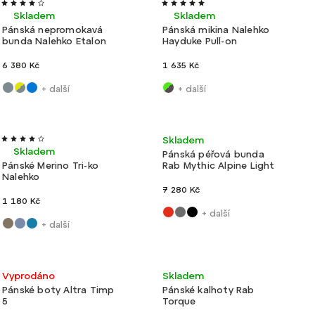
Velmi
Výroba
Akce
Ultralehké
Výroba ČR
Tip
Ultralehké
lehké
ČR
Skladem
Skladem
Pánská nepromokavá
Pánská mikina Nalehko
bunda Nalehko Etalon
Hayduke Pull-on
6 380 Kč
1 635 Kč
+ další
+ další
Ultralehké
Výroba ČR
Ultralehké
Nové barvy
Skladem
Skladem
Pánská péřová bunda
Pánské Merino Tri-ko
Rab Mythic Alpine Light
Nalehko
7 280 Kč
1 180 Kč
+ další
+ další
Akce
Ultralehké
Akce
Velmi lehké
Vyprodáno
Skladem
Pánské boty Altra Timp
Pánské kalhoty Rab
5
Torque