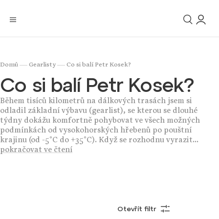
/
/
Domů
Gearlisty
Co si balí Petr Kosek?
Co si balí Petr Kosek?
Během tisíců kilometrů na dálkových trasách jsem si
odladil základní výbavu (gearlist), se kterou se dlouhé
týdny dokážu komfortně pohybovat ve všech možných
podmínkách od vysokohorských hřebenů po pouštní
krajinu (od -5°C do +35°C). Když se rozhodnu vyrazit...
pokračovat ve čtení
Otevřít filtr