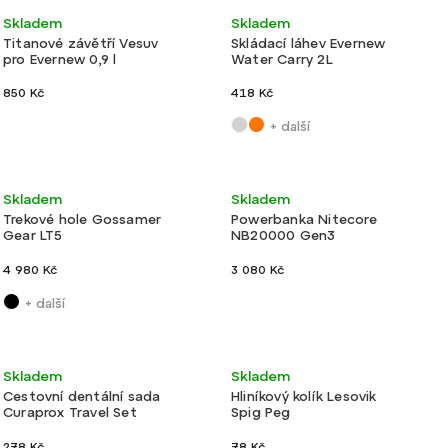
Lehké
Výroba ČR
Ultralehké
Skladem
Skladem
Titanové závětří Vesuv
Skládací láhev Evernew
pro Evernew 0,9 l
Water Carry 2L
850 Kč
418 Kč
+ další
Ultralehké
Velmi lehké
Skladem
Skladem
Trekové hole Gossamer
Powerbanka Nitecore
Gear LT5
NB20000 Gen3
4 980 Kč
3 080 Kč
+ další
Velmi lehké
Velmi lehké
Skladem
Skladem
Cestovní dentální sada
Hliníkový kolík Lesovik
Curaprox Travel Set
Spig Peg
278 Kč
78 Kč