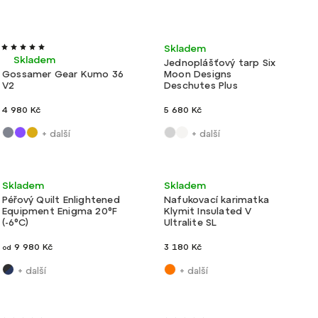
Nejprodávanější
Nejlevnější
Ultralehké
Velmi lehké
Skladem
Nejdražší
Skladem
Jednoplášťový tarp Six
Gossamer Gear Kumo 36
Moon Designs
Abecedně
V2
Deschutes Plus
4 980 Kč
5 680 Kč
+ další
+ další
Ultralehké
Ultralehké
Skladem
Skladem
Péřový Quilt Enlightened
Nafukovací karimatka
Equipment Enigma 20°F
Klymit Insulated V
(-6°C)
Ultralite SL
9 980 Kč
3 180 Kč
od
+ další
+ další