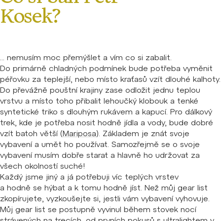
Co si balí Petr
Kosek?
... nemusím moc přemýšlet a vím co si zabalit.
Do primárně chladných podmínek bude potřeba vyměnit
péřovku za teplejší, nebo místo kraťasů vzít dlouhé kalhoty.
Do převážně pouštní krajiny zase odložit jednu teplou
vrstvu a místo toho přibalit lehoučký klobouk a tenké
syntetické triko s dlouhým rukávem a kapucí. Pro dálkový
trek, kde je potřeba nosit hodně jídla a vody, bude dobré
vzít batoh větší (
Mariposa
). Základem je znát svoje
vybavení a umět ho používat. Samozřejmě se o svoje
vybavení musím dobře starat a hlavně ho udržovat za
všech okolností suché!
Každý jsme jiný a já potřebuji víc teplých vrstev
a hodně se hýbat a k tomu hodně jíst. Než můj gear list
zkopírujete, vyzkoušejte si, jestli vám vybavení vyhovuje.
Můj gear list se postupně vyvinul během stovek nocí
strávených na trecích, od prvních pokusů s ultralightem v