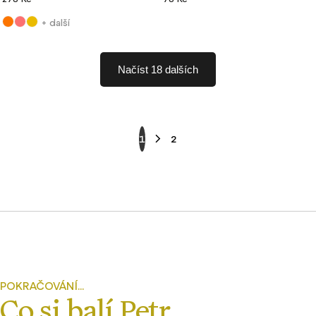
+ další
Načíst 18 dalších
1
2
POKRAČOVÁNÍ...