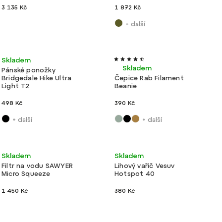
3 135 Kč
1 872 Kč
+ další
Ultralehké
Ultralehké
Nové barvy
Skladem
Skladem
Pánské ponožky
Bridgedale Hike Ultra
Čepice Rab Filament
Light T2
Beanie
498 Kč
390 Kč
+ další
+ další
Ultralehké
Ultralehké
Výroba ČR
Skladem
Skladem
Filtr na vodu SAWYER
Lihový vařič Vesuv
Micro Squeeze
Hotspot 40
1 450 Kč
380 Kč