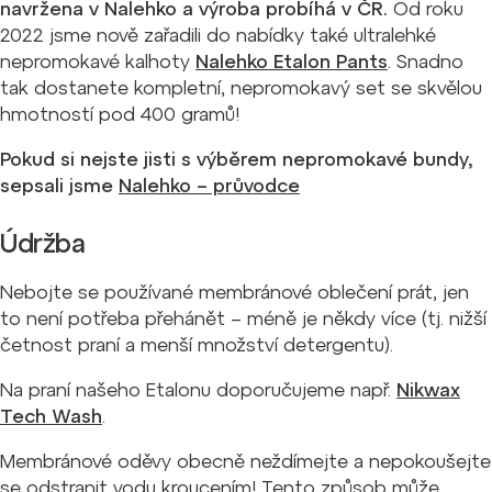
navržena v Nalehko a výroba probíhá v ČR.
Od roku
2022 jsme nově zařadili do nabídky také ultralehké
nepromokavé kalhoty
Nalehko Etalon Pants
. Snadno
tak dostanete kompletní, nepromokavý set se skvělou
hmotností pod 400 gramů!
Pokud si nejste jisti s výběrem nepromokavé bundy,
sepsali jsme
Nalehko – průvodce
Údržba
Nebojte se používané membránové oblečení prát, jen
to není potřeba přehánět – méně je někdy více (tj. nižší
četnost praní a menší množství detergentu).
Na praní našeho Etalonu doporučujeme např.
Nikwax
Tech Wash
.
Membránové oděvy obecně neždímejte a nepokoušejte
se odstranit vodu kroucením! Tento způsob může