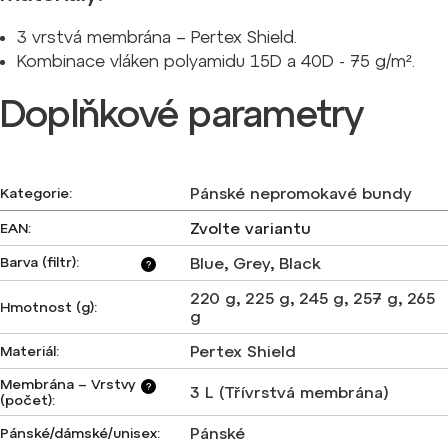
3 vrstvá membrána – Pertex Shield.
Kombinace vláken polyamidu 15D a 40D - 75 g/m².
Doplňkové parametry
Pánské nepromokavé bundy
Kategorie
:
Zvolte variantu
EAN
:
Barva (filtr)
:
Blue
,
Grey
,
Black
?
220 g
,
225 g
,
245 g
,
257 g
,
265
Hmotnost (g)
:
g
Pertex Shield
Materiál
:
Membrána – Vrstvy
?
3 L (Třívrstvá membrána)
(počet)
:
Pánské
Pánské/dámské/unisex
: