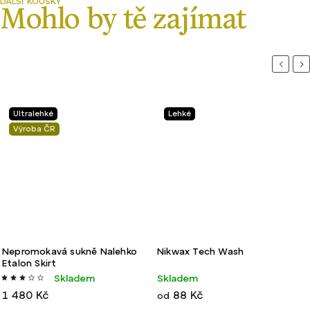
Previou
Ne
Ultralehké
Lehké
Výroba ČR
Nepromokavá sukně Nalehko
Nikwax Tech Wash
Etalon Skirt
Skladem
Skladem
1 480 Kč
88 Kč
od