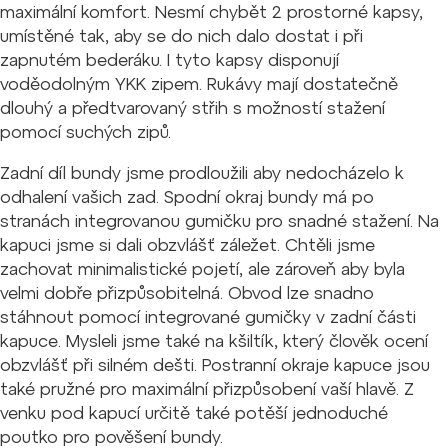
maximální komfort. Nesmí chybět 2 prostorné kapsy,
umístěné tak, aby se do nich dalo dostat i při
zapnutém bederáku. I tyto kapsy disponují
voděodolným YKK zipem. Rukávy mají dostatečně
dlouhý a předtvarovaný střih s možností stažení
pomocí suchých zipů.
Zadní díl bundy jsme prodloužili aby nedocházelo k
odhalení vašich zad. Spodní okraj bundy má po
stranách integrovanou gumičku pro snadné stažení. Na
kapuci jsme si dali obzvlášť záležet. Chtěli jsme
zachovat minimalistické pojetí, ale zároveň aby byla
velmi dobře přizpůsobitelná. Obvod lze snadno
stáhnout pomocí integrované gumičky v zadní části
kapuce. Mysleli jsme také na kšiltík, který člověk ocení
obzvlášť při silném dešti. Postranní okraje kapuce jsou
také pružné pro maximální přizpůsobení vaší hlavě. Z
venku pod kapucí určitě také potěší jednoduché
poutko pro pověšení bundy.