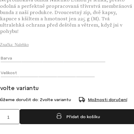
Nepromokavá bunda Nalehko Etalon je lehká, přesto
odolná a perfektně propracovaná třívrstvá membránová
bunda z naší produkce. Dvoucestný zip, dvě kapsy,
kapuce s kšiltem a hmotnost jen 225 g (M). Tvá
ultralehká ochrana před deštěm a větrem, když jsi v
pohybu!
Značka:
Nalehko
Barva
Velikost
volte variantu
ůžeme doručit do:
Zvolte variantu
Možnosti doručení
Přidat do košíku