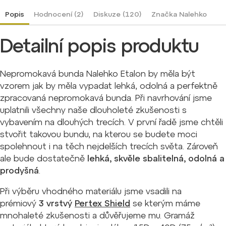
Popis
Hodnocení (2)
Diskuze (120)
Značka
Nalehko
Detailní popis produktu
Nepromokavá bunda Nalehko Etalon by měla být
vzorem jak by měla vypadat lehká, odolná a perfektně
zpracovaná nepromokavá bunda. Při navrhování jsme
uplatnili všechny naše dlouholeté zkušenosti s
vybavením na dlouhých trecích. V první řadě jsme chtěli
stvořit takovou bundu, na kterou se budete moci
spolehnout i na těch nejdelších trecích světa. Zároveň
ale bude dostatečně
lehká, skvěle sbalitelná, odolná a
prodyšná
.
Při výběru vhodného materiálu jsme vsadili na
prémiový
3 vrstvý
Pertex Shield
se kterým máme
mnohaleté zkušenosti a důvěřujeme mu. Gramáž