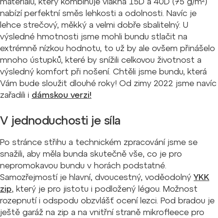
materiálu, který kombinuje vlákna 15D a 40D (75 g/m²)
nabízí perfektní směs lehkosti a odolnosti. Navíc je
lehce strečový, měkký a velmi dobře sbalitelný. U
výsledné hmotnosti jsme mohli bundu stlačit na
extrémně nízkou hodnotu, to už by ale ovšem přinášelo
mnoho ústupků, které by snížili celkovou životnost a
výsledný komfort při nošení. Chtěli jsme bundu, která
Vám bude sloužit dlouhé roky! Od zimy 2022 jsme navíc
zařadili i
dámskou verzi!
V jednoduchosti je síla
Po stránce střihu a technickém zpracování jsme se
snažili, aby měla bunda skutečně vše, co je pro
nepromokavou bundu v horách podstatné.
Samozřejmostí je hlavní, dvoucestný, voděodolný
YKK
zip
, který je pro jistotu i podložený légou. Možnost
rozepnutí i odspodu obzvlášť ocení lezci. Pod bradou je
ještě garáž na zip a na vnitřní straně mikrofleece pro