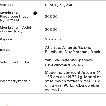
S, M, L, XL, XXL
Velikost
:
Membrána –
?
20.000
Paropropustnost
(g/m2/24 h)
:
Membrána – Vodní
20.000
sloupec (mm)
:
S kapucí
Kapuce
:
Atlantic, Atlantic/Sulphur,
Barva
:
Blue/blue, Blue/caramel, Black
tabulka--nalehko--panske-
Velikostní tabulka
:
nepromokave-bundy
Model na venkovní fotce měří
183 cm a váží 78 kg. Model na
studiových fotkách měří 182
Parametry modela
:
cm a váží 90 kg. Oba oblékají
velikost L.