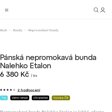
Muži
Bundy
Nepromokavé bundy
/
/
Pánská nepromokavá bunda
Nalehko Etalon
6 380 Kč
/ ks
2 hodnocení
Tip
Velmi lehké
Ultralehké
Výroba ČR