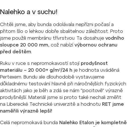
Nalehko a v suchu!
Chtěli jsme, aby bunda odolávala nepřízni počasí a
přitom šlo o lehkou dobře sbalitelnou záležitost. Proto
jsme použili membránu třívrstvou. Ta dosahuje
vodního
sloupce 20 000 mm
, což nabízí
výbornou ochranu
před deštěm
.
Ruku v ruce s nepromokavostí stojí
prodyšnost
materiálu
– 20 000+ g/m²/24 h
je hodnota uváděná
Pertexem. Bundu ale dlouhodobě vystavujeme
důkladnému testování hlavně při náročnějších fyzických
aktivitách jako je běh a zdá se nám "pocitově" výrazně
prodyšnější. Materiál jsme si proto také nechali změřit
na Liberecké Technické univerzitě a hodnotu
RET jsme
naměřili výrazně lepší!
Celá nepromokavá bunda
Nalehko Etalon je kompletně