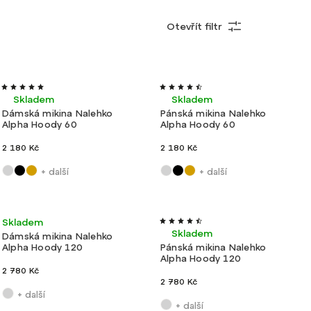
Otevřít filtr
Nejprodávanější
Nejlevnější
Nové
Výroba
Nové
Výroba
Ultralehké
Nejdražší
Ultralehké
barvy
ČR
barvy
ČR
Skladem
Skladem
Dámská mikina Nalehko
Pánská mikina Nalehko
Abecedně
Alpha Hoody 60
Alpha Hoody 60
2 180 Kč
2 180 Kč
+ další
+ další
Velmi lehké
Výroba ČR
Velmi lehké
Výroba ČR
Skladem
Skladem
Dámská mikina Nalehko
Alpha Hoody 120
Pánská mikina Nalehko
Alpha Hoody 120
2 780 Kč
2 780 Kč
+ další
+ další