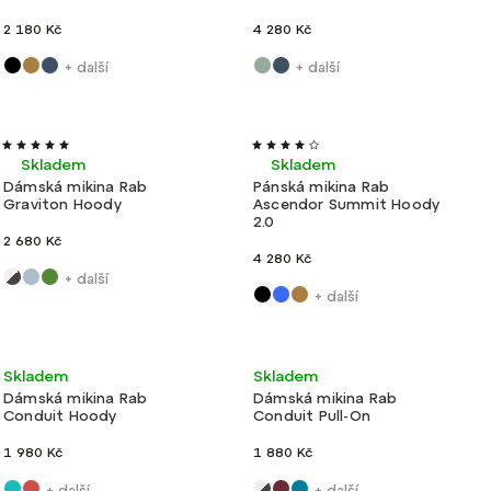
2 180 Kč
4 280 Kč
+ další
+ další
Lehké
Velmi lehké
Skladem
Skladem
Dámská mikina Rab
Pánská mikina Rab
Graviton Hoody
Ascendor Summit Hoody
2.0
2 680 Kč
4 280 Kč
+ další
+ další
Ultralehké
Ultralehké
Skladem
Skladem
Dámská mikina Rab
Dámská mikina Rab
Conduit Hoody
Conduit Pull-On
1 980 Kč
1 880 Kč
+ další
+ další