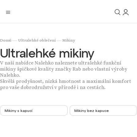
/
/
Domů
Ultralehké oblečení
Mikiny
Ultralehké mikiny
V naší nabídce Nalehko naleznete ultralehké funkční
mikiny špičkové kvality značky Rab nebo vlastní výroby
Nalehko.
Skvělá prodyšnost, nízká hmotnost a maximální komfort
pro vaše dobrodružství v přírodě i na cestách.
Mikiny s kapucí
Mikiny bez kapuce