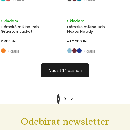
Lehké
Velmi lehké
Nové barvy
Skladem
Skladem
Dámská mikina Rab
Dámská mikina Rab
Graviton Jacket
Nexus Hoody
2 380 Kč
2 280 Kč
od
+ další
+ další
Načíst 14 dalších
1
2
Odebírat newsletter