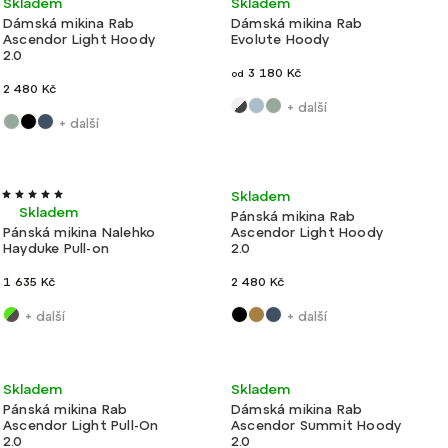
Skladem
Skladem
Dámská mikina Rab
Dámská mikina Rab
Ascendor Light Hoody
Evolute Hoody
2.0
3 180 Kč
od
2 480 Kč
+ další
+ další
Akce
Ultralehké
Výroba ČR
Ultralehké
Skladem
Skladem
Pánská mikina Rab
Pánská mikina Nalehko
Ascendor Light Hoody
Hayduke Pull-on
2.0
1 635 Kč
2 480 Kč
+ další
+ další
Novinka
Velmi lehké
Skladem
Skladem
Pánská mikina Rab
Dámská mikina Rab
Ascendor Light Pull-On
Ascendor Summit Hoody
2.0
2.0