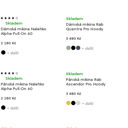
Výroba
Ultralehké
Skladem
Novinka
Tip
Ultralehké
ČR
Skladem
Dámská mikina Rab
Dámská mikina Nalehko
Quantra Pro Hoody
Alpha Pull-On 60
3 480 Kč
2 180 Kč
+ další
+ další
Tip
Ultralehké
Výroba ČR
Ultralehké
Skladem
Skladem
Pánská mikina Rab
Pánská mikina Nalehko
Ascendor Pro Hoody
Alpha Pull-On 60
3 480 Kč
2 180 Kč
+ další
+ další
Ultralehké
Lehké
Nové barvy