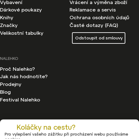
Vybavení
Vrácení a výměna zboží
Dárkové poukazy
Reklamace a servis
Knihy
Ochrana osobních údajů
Značky
Časté dotazy (FAQ)
Velikostní tabulky
Odstoupit od smlouvy
NALEHKO
Proč Nalehko?
Jak nás hodnotíte?
Prodejny
Blog
Festival Nalehko
Koláčky na cestu?
Pro vylepšení vašeho zážitku při procházení webu používáme
Copyright 2026
Nalehko
. Všechna práva vyhrazena.