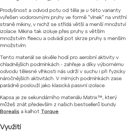
Prodyšnost a odvod potu od těla je u této varianty
vyřešen vodorovnými pruhy ve formě “vlnek” na vnitřní
straně mikiny, v nichž se střídá větší a menší množství
izolace. Mikina tak izoluje přes pruhy s větším
množstvím fleecu a odvádí pot skrze pruhy s menším
množstvím.
Tento materiál se skvěle hodí pro aerobní aktivity v
chladnějších podmínkách - zahřeje a díky výbornému
odvodu tělesné vlhkosti nás udrží v suchu i při fyzicky
náročnějších aktivitách. V mírných podmínkách zase
parádně poslouží jako klasická pasivní izolace.
Kapsa je ze sekundárního materiálu Matrix™, který
můžeš znát především z našich bestsellerů bundy
Borealis
a kalhot
Torque
.
Využití