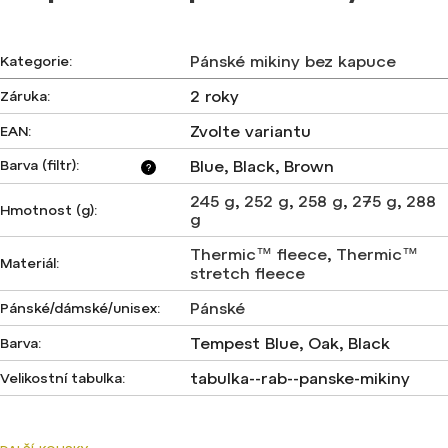
Pánské mikiny bez kapuce
Kategorie
:
2 roky
Záruka
:
Zvolte variantu
EAN
:
Barva (filtr)
:
Blue, Black, Brown
?
245 g
,
252 g
,
258 g
,
275 g
,
288
Hmotnost (g)
:
g
Thermic™ fleece
,
Thermic™
Materiál
:
stretch fleece
Pánské
Pánské/dámské/unisex
:
Tempest Blue, Oak, Black
Barva
:
tabulka--rab--panske-mikiny
Velikostní tabulka
: