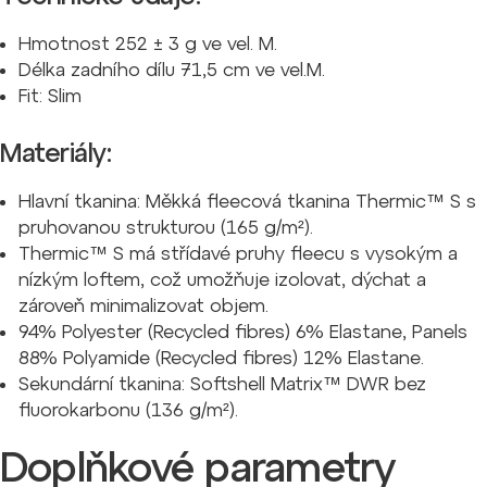
Hmotnost 252 ± 3 g ve vel. M.
Délka zadního dílu 71,5 cm ve vel.M.
Fit: Slim
Materiály:
Hlavní tkanina:
Měkká fleecová tkanina Thermic™ S s
pruhovanou strukturou (165 g/m²).
Thermic™ S má střídavé pruhy fleecu s vysokým a
nízkým loftem, což umožňuje izolovat, dýchat a
zároveň minimalizovat objem.
94% Polyester (Recycled fibres) 6% Elastane, Panels
88% Polyamide (Recycled fibres) 12% Elastane.
Sekundární tkanina:
Softshell Matrix™ DWR bez
fluorokarbonu (136 g/m²).
Doplňkové parametry