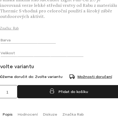
Pánská mikina Rab Ascendor Light Pull-On 2.0 je
inovovaná verze lehké střední vrstvy od Rabu z materiálu
Thermic S vhodná pro celoroční použití a široký záběr
outdoorových aktivit.
Značka:
Rab
Barva
Velikost
volte variantu
ůžeme doručit do:
Zvolte variantu
Možnosti doručení
Přidat do košíku
Popis
Hodnocení
Diskuze
Značka
Rab