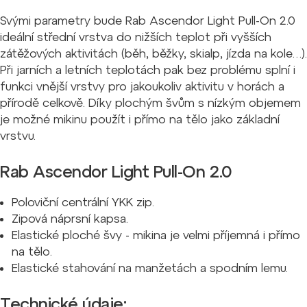
Svými parametry bude Rab Ascendor Light Pull-On 2.0
ideální střední vrstva do nižších teplot při vyšších
zátěžových aktivitách (běh, běžky, skialp, jízda na kole…).
Při jarních a letních teplotách pak bez problému splní i
funkci vnější vrstvy pro jakoukoliv aktivitu v horách a
přírodě celkově. Díky plochým švům s nízkým objemem
je možné mikinu použít i přímo na tělo jako základní
vrstvu.
Rab Ascendor Light Pull-On 2.0
Poloviční centrální YKK zip.
Zipová náprsní kapsa.
Elastické ploché švy - mikina je velmi příjemná i přímo
na tělo.
Elastické stahování na manžetách a spodním lemu.
Technické údaje: