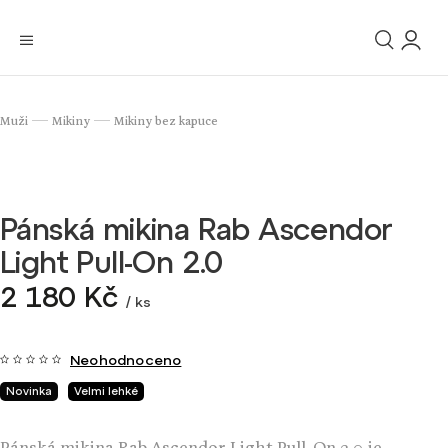
Muži
Mikiny
Mikiny bez kapuce
/
/
Pánská mikina Rab Ascendor
Light Pull-On 2.0
2 180 Kč
/ ks
Neohodnoceno
Novinka
Velmi lehké