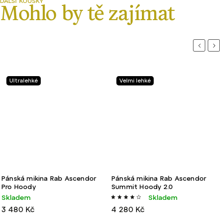
Previou
Ne
Ultralehké
Velmi lehké
Pánská mikina Rab Ascendor
Pánská mikina Rab Ascendor
Pro Hoody
Summit Hoody 2.0
Skladem
Skladem
3 480 Kč
4 280 Kč