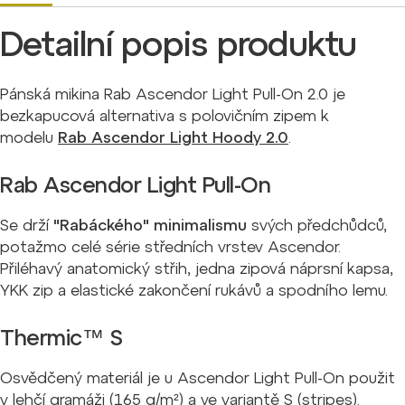
Detailní popis produktu
Pánská mikina Rab Ascendor Light Pull-On 2.0 je
bezkapucová alternativa s polovičním zipem k
modelu
Rab Ascendor Light Hoody 2.0
.
Rab Ascendor Light Pull-On
Se drží
"Rabáckého" minimalismu
svých předchůdců,
potažmo celé série středních vrstev Ascendor.
Přiléhavý anatomický střih, jedna zipová náprsní kapsa,
YKK zip a elastické zakončení rukávů a spodního lemu.
Thermic™ S
Osvědčený materiál je u Ascendor Light Pull-On použit
v lehčí gramáži (165 g/m²) a ve variantě S (stripes).