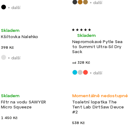
+ další
+ další
Ultralehké
Skladem
Skladem
Kšiltovka Nalehko
Nepromokavé Pytle Sea
to Summit Ultra-Sil Dry
398 Kč
Sack
+ další
328 Kč
od
+ další
Ultralehké
Ultralehké
Skladem
Momentálně nedostupné
Filtr na vodu SAWYER
Toaletní lopatka The
Micro Squeeze
Tent Lab DirtSaw Deuce
#2
1 450 Kč
538 Kč