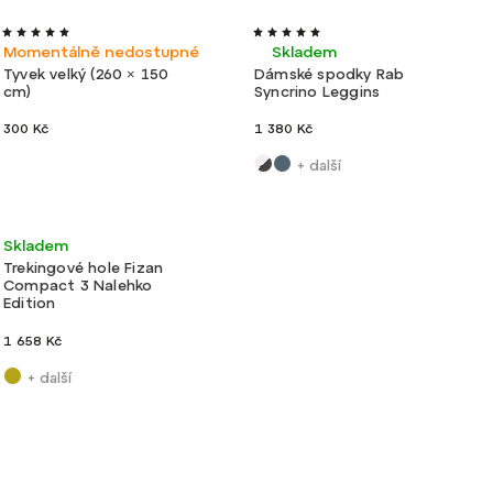
Velmi lehké
Ultralehké
Momentálně nedostupné
Skladem
Tyvek velký (260 × 150
Dámské spodky Rab
cm)
Syncrino Leggins
300 Kč
1 380 Kč
+ další
Novinka
Tip
Ultralehké
Skladem
Trekingové hole Fizan
Compact 3 Nalehko
Edition
1 658 Kč
+ další