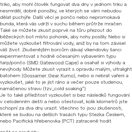
triko, aby mohl člověk fungovat dva dny v jednom triku a
nesmrděl, dobré ponožky, ve kterých se vám nebudou
dělat puchýře. Další věcí je pončo nebo nepromokavá
bunda, která vás udrží v suchu během průtrže mračen.
Také se můžete zkusit poprvé na tůru přezout do
běžeckých bot místo pohorek, aby nohy posílily. Nebo si
můžete vyzkoušet filtrování vody, aniž by na tom závisel
váš život. Zkušenějším borcům dávají víkendovky šanci
experimentovat s hodně očesaným vybavením typu
tarp/pončo (
SMD Gatewood Cape
) a osahat si výhody a
nevýhody. Můžete zkusit vyrazit s opravdu malým, ultralight
batohem (
Gossamer Gear Kumo
), nebo si nebrat vaření a
vyzkoušet, jaké to je jíst ráno a večer pouze studenou,
namáčenou stravu (tzv.„cold soaking“).
Je to také příležitost vyzkoušet si bez následků fungování
v celodenním dešti a nebo otestovat, kolik kilometrů jste
schopní za dva dny urazit. Všechno to jsou zkušenosti,
které se budou na delších trasách typu Stezka Českem,
nebo Pacifická hřebenovka (PCT) zatraceně hodit.