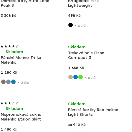
Dámské boty Altra Lone
Bridgedale Hike
Peak 8
Lightweight
3 308 Kč
478 Kč
+ další
Ultralehké
Výroba ČR
Velmi lehké
Skladem
Skladem
Trekové hole Fizan
Pánské Merino Tri-ko
Compact 3
Nalehko
1 658 Kč
1 180 Kč
+ další
+ další
Ultralehké
Výroba ČR
Akce
Velmi lehké
Skladem
Skladem
Pánské šortky Rab Incline
Nepromokavá sukně
Light Shorts
Nalehko Etalon Skirt
940 Kč
od
1 480 Kč