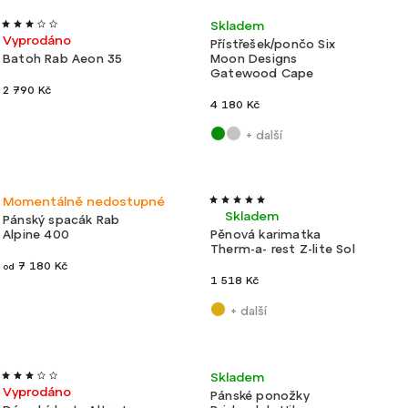
Nejlevnější
Akce
Lehké
Ultralehké
Skladem
Nejdražší
Vyprodáno
Přístřešek/pončo Six
Batoh Rab Aeon 35
Moon Designs
Abecedně
Gatewood Cape
2 790 Kč
4 180 Kč
+ další
Lehké
Velmi lehké
Momentálně nedostupné
Skladem
Pánský spacák Rab
Alpine 400
Pěnová karimatka
Therm-a- rest Z-lite Sol
7 180 Kč
od
1 518 Kč
+ další
Akce
Lehké
Velmi lehké
Skladem
Vyprodáno
Pánské ponožky