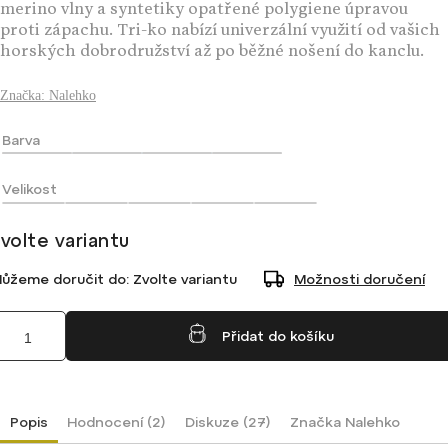
merino vlny a syntetiky opatřené polygiene úpravou
proti zápachu. Tri-ko nabízí univerzální využití od vašich
horských dobrodružství až po běžné nošení do kanclu.
Značka:
Nalehko
Barva
Velikost
volte variantu
ůžeme doručit do:
Zvolte variantu
Možnosti doručení
Přidat do košíku
Popis
Hodnocení (2)
Diskuze (27)
Značka
Nalehko