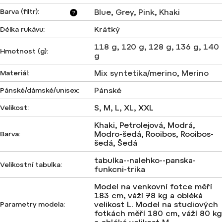
Barva (filtr)
:
Blue
,
Grey
,
Pink
,
Khaki
?
Krátký
Délka rukávu
:
118 g
,
120 g
,
128 g
,
136 g
,
140
Hmotnost (g)
:
g
Mix syntetika/merino
,
Merino
Materiál
:
Pánské
Pánské/dámské/unisex
:
S, M, L, XL, XXL
Velikost
:
Khaki, Petrolejová, Modrá,
Modro-šedá, Rooibos, Rooibos-
Barva
:
šedá, Šedá
tabulka--nalehko--panska-
Velikostní tabulka
:
funkcni-trika
Model na venkovní fotce měří
183 cm, váží 78 kg a obléká
velikost L. Model na studiových
Parametry modela
:
fotkách měří 180 cm, váží 80 kg