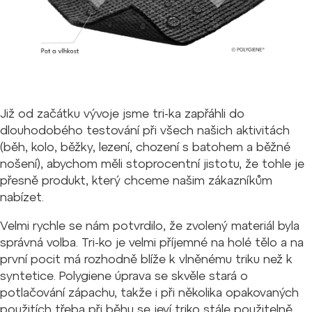
Již od začátku vývoje jsme tri-ka zapřáhli do
dlouhodobého testování při všech našich aktivitách
(běh, kolo, běžky, lezení, chození s batohem a běžné
nošení), abychom měli stoprocentní jistotu, že tohle je
přesně produkt, který chceme našim zákazníkům
nabízet.
Velmi rychle se nám potvrdilo, že zvolený materiál byla
správná volba. Tri-ko je velmi příjemné na holé tělo a na
první pocit má rozhodně blíže k vlněnému triku než k
syntetice. Polygiene úprava se skvěle stará o
potlačování zápachu, takže i při několika opakovaných
použitích třeba při běhu se jeví triko stále použitelně.