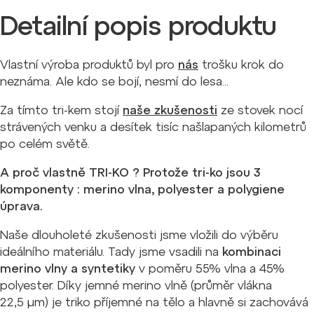
Detailní popis produktu
Vlastní výroba produktů byl pro
nás
trošku krok do
neznáma. Ale kdo se bojí, nesmí do lesa...
Za tímto tri-kem stojí
naše zkušenosti
ze stovek nocí
strávených venku a desítek tisíc našlapaných kilometrů
po celém světě.
A proč vlastně TRI-KO ? Protože tri-ko jsou 3
komponenty : merino vlna, polyester a polygiene
úprava.
Naše dlouholeté zkušenosti jsme vložili do výběru
ideálního materiálu. Tady jsme vsadili na
kombinaci
merino vlny a syntetiky
v poměru 55% vlna a 45%
polyester. Díky jemné merino vlně (průměr vlákna
22,5
µm
) je triko příjemné na tělo a hlavně si zachovává