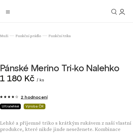
Muži
Funkční prádlo
Funkční trika
/
/
Pánské Merino Tri-ko Nalehko
1 180 Kč
/ ks
2 hodnocení
Ultralehké
Výroba ČR
Lehké a příjemné triko s krátkým rukávem z naší vlastní
produkce, které nikde jinde neseženete. Kombinace