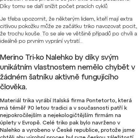
Díky tomu se daří snížit počet pracích cyklů.
Je třeba upozornit, že některým lidem, kteří mají extra
citlivou pokožku může ze začátku triko navozovat pocit,
že trochu kouše. To se ale ve většině případů po chvíli a
ideálně po prvním vyprání vytratí...
Merino Tri-ko Nalehko by díky svým
unikátním vlastnostem nemělo chybět v
žádném šatníku aktivně fungujícího
člověka.
Materiál trika vyrábí Italská firma Pontetorto, která
má téměř 70 letou tradici a v současnosti patří k
nejpokročilejším a nejekologičtějším firmám na
úplety v Evropě.
Celé triko pak bylo navrženo v
Nalehko a vyrobeno v České republice, protože jsme
chtěli aby výrobní proces byl ryze českou záležitostí