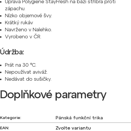
Úprava Polygiene StayFresh na bázi stříbra proti
zápachu.
Nízko objemové švy.
Krátký rukáv
Navrženo v Nalehko.
Vyrobeno v ČR.
Údržba:
Prát na 30 °C.
Nepoužívat aviváž.
Nedávat do sušičky.
Doplňkové parametry
Pánská funkční trika
Kategorie
:
Zvolte variantu
EAN
: