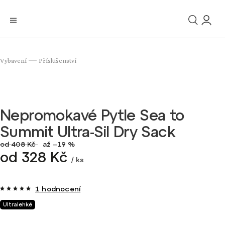
Vybavení
Příslušenství
/
Nepromokavé Pytle Sea to
Summit Ultra-Sil Dry Sack
od 408 Kč
až –19 %
od
328 Kč
/ ks
1 hodnocení
Ultralehké