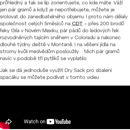
průhledný a tak se líp zorientujete, co kde máte. Váží
jen pár gramů a když je nepotřebujete, můžete je
srolovat do zanedbatelného objemu. I proto nám dělaly
společnost celých 5měsíců na
CDT
– přes 200 brodů
řeky Gila v Novém Mexiku, pár pádů do ledových řek
rozvodněných tajícím sněhem v Coloradu a nakonec
dlouhé týdny deště v Montaně. I na věšení jídla na
stromy kvůli medvědům posloužily… těch pár gramů
navíc v podobě tří pytlíků se vyplatilo.
Jak se dá jednoduše využít Dry Sack pro sbalení
spacáku se můžete podívat v tomto videu.