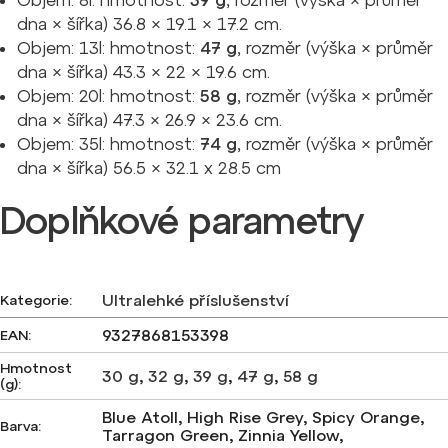
Objem: 8l: hmotnost:
39 g
, rozměr (výška × průměr
dna × šířka) 36.8 × 19.1 × 17.2 cm.
Objem: 13l: hmotnost:
47 g
, rozměr (výška × průměr
dna × šířka) 43.3 × 22 × 19.6 cm.
Objem: 20l: hmotnost:
58 g
, rozměr (výška × průměr
dna × šířka) 47.3 × 26.9 × 23.6 cm.
Objem: 35l: hmotnost:
74
g
, rozměr (výška × průměr
dna × šířka) 56.5 ×
32.1 x 28.5 cm
Doplňkové parametry
Ultralehké příslušenství
Kategorie
:
9327868153398
EAN
:
Hmotnost
30 g
,
32 g
,
39 g
,
47 g
,
58 g
(g)
:
Blue Atoll, High Rise Grey, Spicy Orange,
Barva
:
Tarragon Green, Zinnia Yellow,