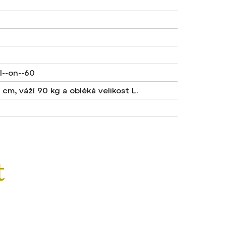
l--on--60
cm, váží 90 kg a obléká velikost L.