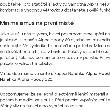
použitelné i pro statičtější aktivity. Samotná Alpha nefung
kombinaci s vhodnou
větrovkou
dostanete skvělý funkčn
Minimalismus na první místě
Jako je už u nás zvykem, hlavní pozornost jsme upřeli na
je stejně jako naše Alpha Hoody 60 symbolem minimalismu
nehledejte. Ve výsledku to není vůbec potřeba. Mikina 
se člověk ihned cítí jako v bavlnce. Rukávy a spodní okra
je řešený tak, aby co nejméně omezoval v pohybu. Při v
přiložené velikostní tabulky.
V nabídce máme variantu s kapucí
Nalehko Alpha Hoo
Nalehko Alpha Hoody 120.
Upozorňujeme, že se jedná o extrémně lehký materiál a j
potom bude dlouze sloužit.
Před prvním vypráním, může
žádný vliv na funkci a po vyprání to ustane.