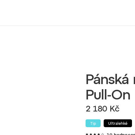
Pánská 
Pull-On
2 180 Kč
Tip
Ultralehké
10 hodnocen