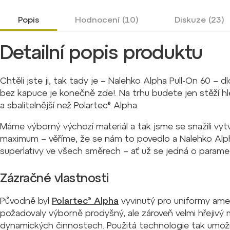
Popis
Hodnocení (10)
Diskuze (23)
Detailní popis produktu
Chtěli jste ji, tak tady je – Nalehko Alpha Pull-On 60 –
bez kapuce je konečně zde!. Na trhu budete jen stěží hleda
a sbalitelnější než Polartec® Alpha.
Máme výborný výchozí materiál a tak jsme se snažili vytv
maximum – věříme, že se nám to povedlo a Nalehko Alpha
superlativy ve všech směrech – ať už se jedná o parametr
Zázračné vlastnosti
Původně byl
Polartec® Alpha
vyvinutý pro uniformy amer
požadovaly výborně prodyšný, ale zároveň velmi hřejivý ma
dynamických činnostech. Použitá technologie tak umožňu