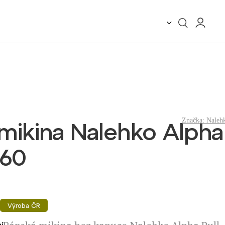
Značka:
Naleh
mikina Nalehko Alpha
 60
Výroba ČR
í