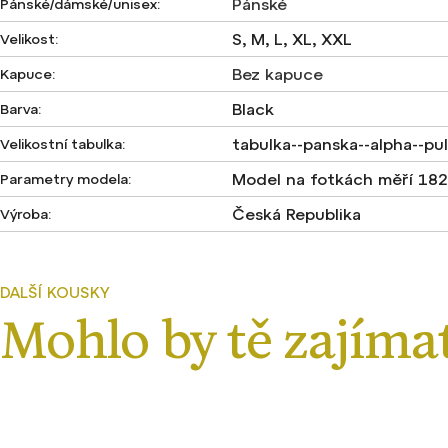
Pánské
Pánské/dámské/unisex
:
S, M, L, XL, XXL
Velikost
:
Bez kapuce
Kapuce
:
Black
Barva
:
tabulka--panska--alpha--pul
Velikostní tabulka
:
Model na fotkách měří 182 
Parametry modela
:
Česká Republika
Výroba
: