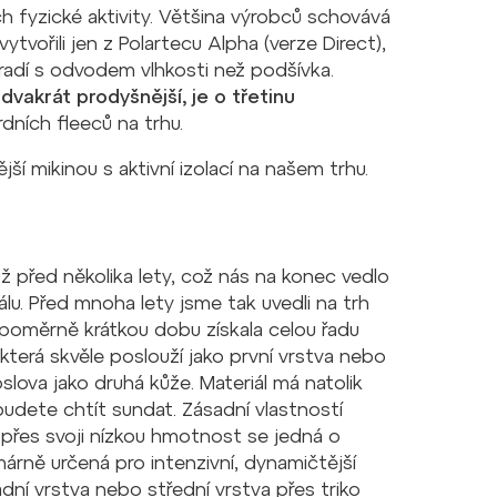
h fyzické aktivity. Většina výrobců schovává
tvořili jen z Polartecu Alpha (verze Direct),
oradí s odvodem vlhkosti než podšívka.
dvakrát prodyšnější, je o třetinu
dních fleeců na trhu.
ší mikinou s aktivní izolací na našem trhu.
 před několika lety, což nás na konec vedlo
álu. Před mnoha lety jsme tak uvedli na trh
a poměrně krátkou dobu získala celou řadu
která skvěle poslouží jako první vrstva nebo
slova jako druhá kůže. Materiál má natolik
ebudete chtít sundat. Zásadní vlastností
 i přes svoji nízkou hmotnost se jedná o
árně určená pro intenzivní, dynamičtější
ladní vrstva nebo střední vrstva přes triko