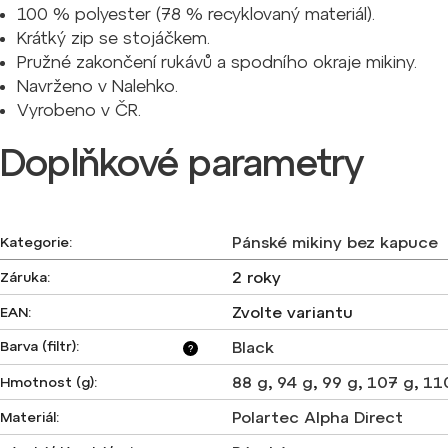
100 % polyester (78 % recyklovaný materiál).
Krátký zip se stojáčkem.
Pružné zakončení rukávů a spodního okraje mikiny.
Navrženo v Nalehko.
Vyrobeno v ČR.
Doplňkové parametry
Pánské mikiny bez kapuce
Kategorie
:
2 roky
Záruka
:
Zvolte variantu
EAN
:
Barva (filtr)
:
Black
?
88 g
,
94 g
,
99 g
,
107 g
,
11
Hmotnost (g)
:
Polartec Alpha Direct
Materiál
: