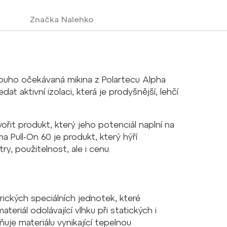
Značka
Nalehko
 dlouho očekávaná mikina z Polartecu Alpha
t aktivní izolaci, která je prodyšnější, lehčí
ořit produkt, který jeho potenciál naplní na
 Pull-On 60 je produkt, který hýří
y, použitelnost, ale i cenu.
ických speciálních jednotek, které
teriál odolávající vlhku při statických i
je materiálu vynikající tepelnou