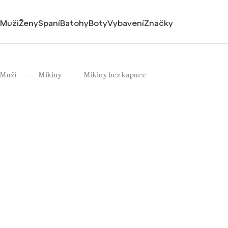
Muži
Ženy
Spaní
Batohy
Boty
Vybavení
Značky
Muži
Mikiny
Mikiny bez kapuce
/
/