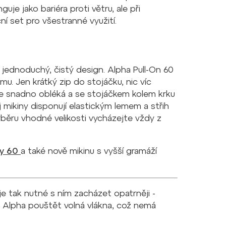
uje jako bariéra proti větru, ale při
í set pro všestranné využití.
 jednoduchý, čistý design. Alpha Pull-On 60
. Jen krátký zip do stojáčku, nic víc
se snadno obléká a se stojáčkem kolem krku
j mikiny disponují elastickým lemem a střih
ýběru vhodné velikosti vycházejte vždy z
dy 60
a také nově mikinu s vyšší gramáží
e tak nutné s ním zacházet opatrněji -
 Alpha pouštět volná vlákna, což nemá