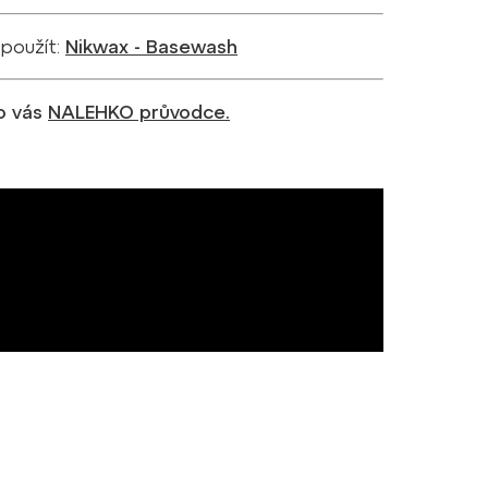
 použít:
Nikwax - Basewash
ro vás
NALEHKO průvodce.