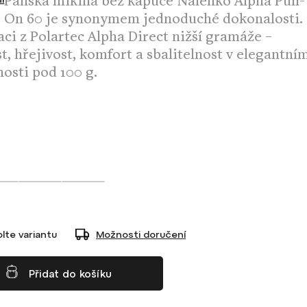
Pánská mikina bez kapuce Nalehko Alpha Pull-
On 60 je synonymem jednoduché dokonalosti.
laci z Polartec Alpha Direct nižší gramáže –
, hřejivost, komfort a sbalitelnost v elegantní
osti pod 100 g.
lte variantu
Možnosti doručení
Přidat do košíku