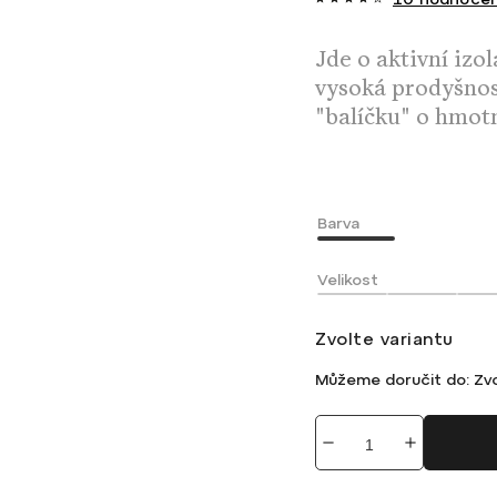
Jde o aktivní izo
vysoká prodyšnost
"balíčku" o hmotn
Barva
Velikost
Zvolte variantu
Můžeme doručit do:
Zvo