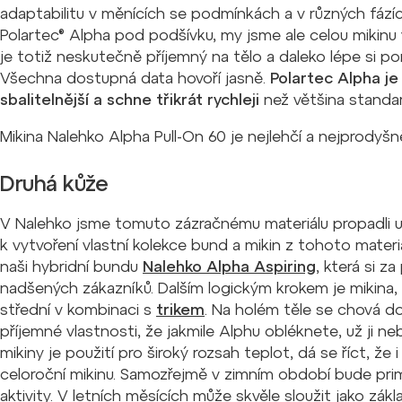
adaptabilitu v měnících se podmínkách a v různých fázíc
Polartec® Alpha pod podšívku, my jsme ale celou mikinu vy
je totiž neskutečně příjemný na tělo a daleko lépe si p
Všechna dostupná data hovoří jasně.
Polartec Alpha je 
sbalitelnější a schne třikrát rychleji
než většina standar
Mikina Nalehko Alpha Pull-On 60 je nejlehčí a nejprodyšněj
Druhá kůže
V Nalehko jsme tomuto zázračnému materiálu propadli už
k vytvoření vlastní kolekce bund a mikin z tohoto materi
naši hybridní bundu
Nalehko Alpha Aspiring
, která si z
nadšených zákazníků. Dalším logickým krokem je mikina, 
střední v kombinaci s
trikem
. Na holém těle se chová do
příjemné vlastnosti, že jakmile Alphu obléknete, už ji n
mikiny je použití pro široký rozsah teplot, dá se říct, že
celoroční mikinu. Samozřejmě v zimním období bude prim
aktivity. V letních měsících může skvěle sloužit jako zák