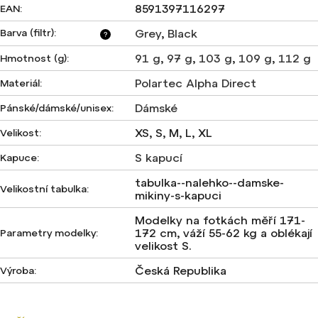
8591397116297
EAN
:
Barva (filtr)
:
Grey
,
Black
?
91 g
,
97 g
,
103 g
,
109 g
,
112 g
Hmotnost (g)
:
Polartec Alpha Direct
Materiál
:
Dámské
Pánské/dámské/unisex
:
XS, S, M, L, XL
Velikost
:
S kapucí
Kapuce
:
tabulka--nalehko--damske-
Velikostní tabulka
:
mikiny-s-kapuci
Modelky na fotkách měří 171-
172 cm, váží 55-62 kg a oblékají
Parametry modelky
:
velikost S.
Česká Republika
Výroba
: