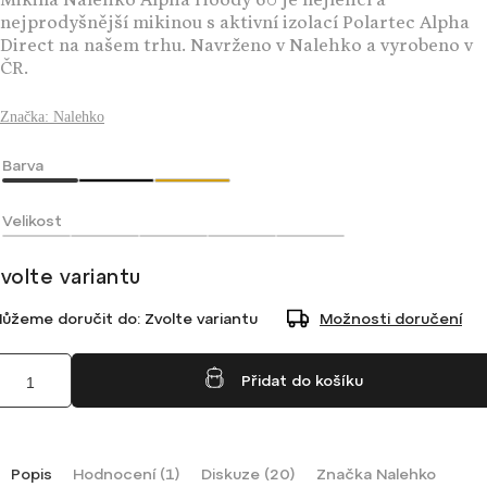
Mikina Nalehko Alpha Hoody 60 je nejlehčí a
nejprodyšnější mikinou s aktivní izolací Polartec Alpha
Direct na našem trhu. Navrženo v Nalehko a vyrobeno v
ČR.
Značka:
Nalehko
Barva
Velikost
volte variantu
ůžeme doručit do:
Zvolte variantu
Možnosti doručení
Přidat do košíku
Popis
Hodnocení (1)
Diskuze (20)
Značka
Nalehko