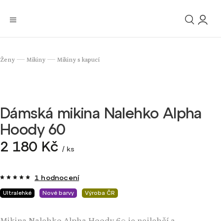
Ženy
Mikiny
Mikiny s kapucí
/
/
Dámská mikina Nalehko Alpha
Hoody 60
2 180 Kč
/ ks
1 hodnocení
Ultralehké
Nové barvy
Výroba ČR