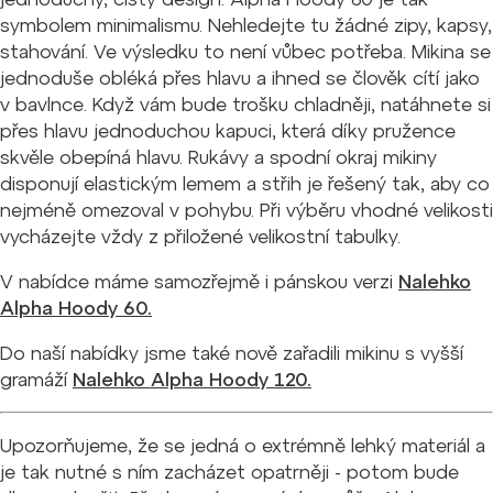
symbolem minimalismu. Nehledejte tu žádné zipy, kapsy,
stahování. Ve výsledku to není vůbec potřeba. Mikina se
jednoduše obléká přes hlavu a ihned se člověk cítí jako
v bavlnce. Když vám bude trošku chladněji, natáhnete si
přes hlavu jednoduchou kapuci, která díky pružence
skvěle obepíná hlavu. Rukávy a spodní okraj mikiny
disponují elastickým lemem a střih je řešený tak, aby co
nejméně omezoval v pohybu. Při výběru vhodné velikosti
vycházejte vždy z přiložené velikostní tabulky.
V nabídce máme samozřejmě i pánskou verzi
Nalehko
Alpha Hoody 60.
Do naší nabídky jsme také nově zařadili mikinu s vyšší
gramáží
Nalehko Alpha Hoody 120.
Upozorňujeme, že se jedná o extrémně lehký materiál a
je tak nutné s ním zacházet opatrněji - potom bude