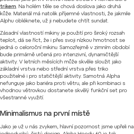
trikem
. Na holém těle se chová doslova jako druhá
kůže. Materiál má natolik příjemné vlastnosti, že jakmile
Alphu obléknete, už ji nebudete chtít sundat.
Zásadní vlastností mikiny je použití pro široký rozsah
teplot, dá se říct, že i přes svoji nízkou hmotnost se
jedná o celoroční mikinu. Samozřejmě v zimním období
bude primárně určená pro intenzivní, dynamičtější
aktivity. V letních měsících může skvěle sloužit jako
základní vrstva nebo střední vrstva přes triko
použitelné i pro statičtější aktivity. Samotná Alpha
nefunguje jako bariéra proti větru, ale při kombinaci s
vhodnou větrovkou dostanete skvělý funkční set pro
všestranné využití.
Minimalismus na první místě
Jako je už u nás zvykem, hlavní pozornost jsme upřeli na
jednoduchý, čistý design. Alpha Hoody 60 je tak