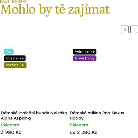
Previou
Ne
Tip
Velmi lehké
Ultralehké
Nové barvy
Výroba ČR
ámská izolační bunda Nalehko
Dámská mikina Rab Nexus
D
lpha Aspiring
Hoody
J
Skladem
Skladem
3 980 Kč
2 280 Kč
od