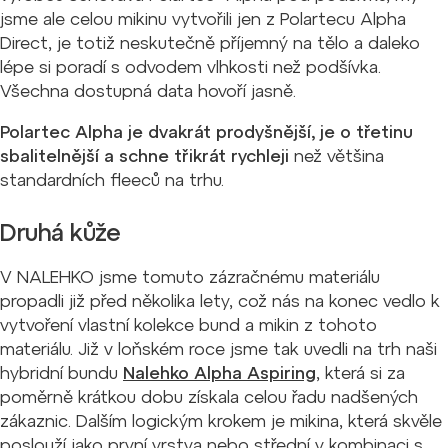
jsme ale celou mikinu vytvořili jen z Polartecu Alpha
Direct, je totiž neskutečně příjemný na tělo a daleko
lépe si poradí s odvodem vlhkosti než podšívka.
Všechna dostupná data hovoří jasně.
Polartec Alpha je dvakrát prodyšnější, je o třetinu
sbalitelnější a schne třikrát rychleji
než většina
standardních fleeců na trhu.
Druhá kůže
V NALEHKO jsme tomuto zázračnému materiálu
propadli již před několika lety, což nás na konec vedlo k
vytvoření vlastní kolekce bund a mikin z tohoto
materiálu. Již v loňském roce jsme tak uvedli na trh naši
hybridní bundu
Nalehko Alpha Aspiring
, která si za
poměrně krátkou dobu získala celou řadu nadšených
zákaznic. Dalším logickým krokem je mikina, která skvěle
poslouží jako první vrstva nebo střední v kombinaci s