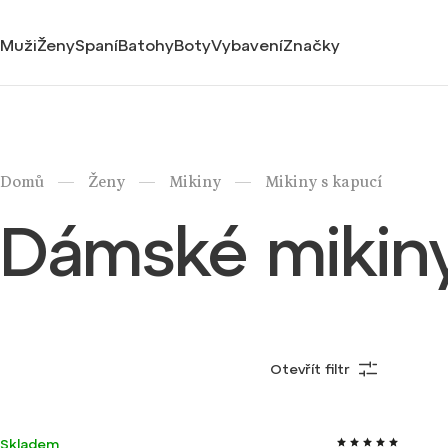
Muži
Ženy
Spaní
Batohy
Boty
Vybavení
Značky
/
/
/
Domů
Ženy
Mikiny
Mikiny s kapucí
Dámské mikiny
Otevřít filtr
Nejprodávanější
Nejlevnější
Velmi lehké
Výroba ČR
Ultralehké
Skladem