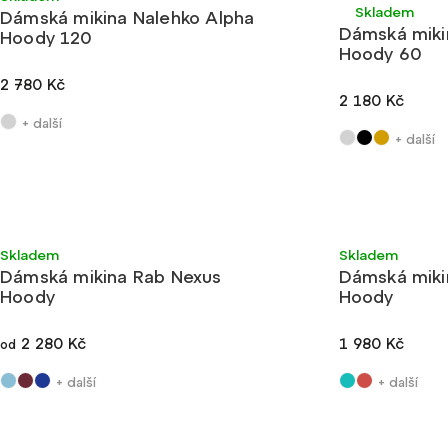
Skladem
Dámská mikina Nalehko Alpha
Nejdražší
Dámská miki
Hoody 120
Abecedně
Hoody 60
2 780 Kč
2 180 Kč
+ další
+ další
Velmi lehké
Nové barvy
Ultralehké
Skladem
Skladem
Dámská mikina Rab Nexus
Dámská miki
Hoody
Hoody
2 280 Kč
1 980 Kč
od
+ další
+ další