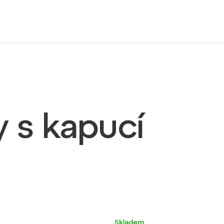
 s kapucí
Nové barvy
Výroba ČR
Skladem