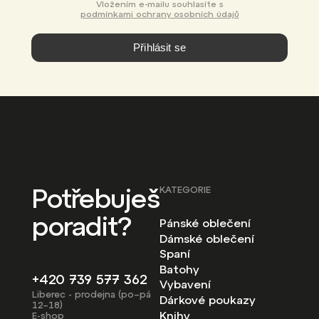
Vložením e-mailu souhlasíte s
podmínkami ochrany osobních údajů
Přihlásit se
Potřebuješ
KATEGORIE
poradit?
Pánské oblečení
Dámské oblečení
Spaní
Batohy
+420 739 577 362
Vybavení
Liberec - prodejna (po–pá
Dárkové poukazy
12–18)
Knihy
E-shop