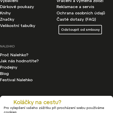
Vybavení
Vrácení a výměna zboží
Dárkové poukazy
Reklamace a servis
Knihy
Ochrana osobních údajů
Značky
Časté dotazy (FAQ)
Velikostní tabulky
Odstoupit od smlouvy
NALEHKO
Proč Nalehko?
Jak nás hodnotíte?
Prodejny
Blog
Festival Nalehko
Koláčky na cestu?
Pro vylepšení vašeho zážitku při procházení webu používáme
Copyright 2026
Nalehko
. Všechna práva vyhrazena.
cookies.