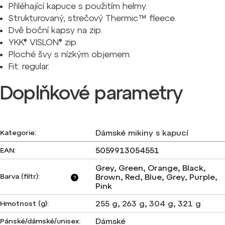
Přiléhající kapuce s použitím helmy.
Strukturovaný, strečový Thermic™ fleece.
Dvě boční kapsy na zip.
YKK® VISLON® zip.
Ploché švy s nízkým objemem.
Fit: regular.
Doplňkové parametry
Dámské mikiny s kapucí
Kategorie
:
5059913054551
EAN
:
Grey, Green, Orange, Black,
Barva (filtr)
:
Brown, Red, Blue, Grey, Purple,
?
Pink
255 g
,
263 g
,
304 g
,
321 g
Hmotnost (g)
:
Dámské
Pánské/dámské/unisex
: