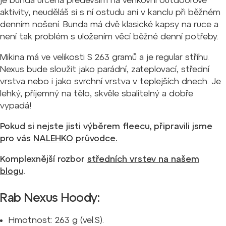
je bunda určena především na venkovní outdoorové
aktivity, neuděláš si s ní ostudu ani v kanclu při běžném
denním nošení. Bunda má dvě klasické kapsy na ruce a
není tak problém s uložením věcí běžné denní potřeby.
Mikina má ve velikosti S 263 gramů a je regular střihu.
Nexus bude sloužit jako parádní, zateplovací, střední
vrstva nebo i jako svrchní vrstva v teplejších dnech. Je
lehký, příjemný na tělo, skvěle sbalitelný a dobře
vypadá!
Pokud si nejste jisti výběrem fleecu, připravili jsme
pro vás
NALEHKO průvodce.
Komplexnější rozbor
středních vrstev na našem
blogu
.
Rab Nexus Hoody:
Hmotnost: 263 g (vel.S).