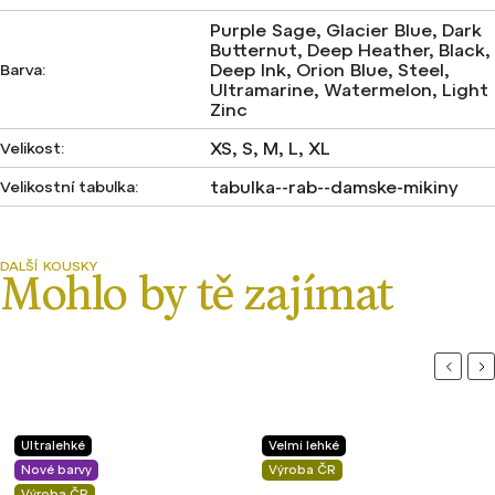
Purple Sage, Glacier Blue, Dark
Butternut, Deep Heather, Black,
Deep Ink, Orion Blue, Steel,
Barva
:
Ultramarine, Watermelon, Light
Zinc
XS, S, M, L, XL
Velikost
:
tabulka--rab--damske-mikiny
Velikostní tabulka
:
Previou
Ne
Ultralehké
Velmi lehké
Nové barvy
Výroba ČR
Výroba ČR