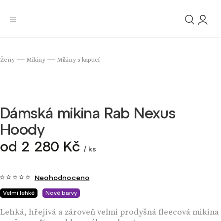
Ženy
Mikiny
Mikiny s kapucí
/
/
Dámská mikina Rab Nexus
Hoody
od
2 280 Kč
/ ks
Neohodnoceno
Velmi lehké
Nové barvy
Lehká, hřejivá a zároveň velmi prodyšná fleecová mikina