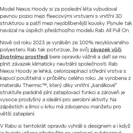
Model Nexus Hoody si za poslední léta vybudoval
pevnou pozici mezi fleecovými vrstvami s vnitřní 3D
strukturou a patří mezi nejoblíbenější kousky. Plynule tak
navázal na úspěch předchozího modelu Rab All Pull On.
Nově od roku 2023 je vyráběn ze 100% recyklovaného
polyesteru. Rab tak potvrzuje, že svůj
závazek vůči
životnímu prostředí
bere opravdu vážně a daří se mu
plnit závazek klimaticky neutrální společnosti. Rab
Nexus Hoody je lehká, celorozepínací střední vrstva s
kapucí použitelná v průběhu celého roku. Je vyrobena z
materiálu Thermic™, který díky vnitřní „kanálkové“
struktuře parádně plní zateplovací funkci a zároveň je
vysoce prodyšný a ideální pro aerobní aktivity. Na
zápěstích a límci u krku má zdvojenou manžetu pro
větší zateplení.
V Rabu si tentokrát opravdu vyhráli s designem a i když