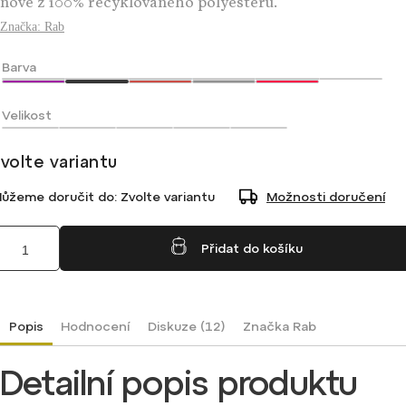
nově z 100% recyklovaného polyesteru.
Značka:
Rab
Barva
Velikost
volte variantu
ůžeme doručit do:
Zvolte variantu
Možnosti doručení
Přidat do košíku
Popis
Hodnocení
Diskuze (12)
Značka
Rab
Detailní popis produktu