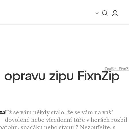
Značka:
FixnZ
 opravu zipu FixnZip
Už se vám někdy stalo, že se vám na vaší
no
dovolené nebo vícedenní túře v horách rozbil
 batohu, spacáku nebo stanu ? Nezoufejte, s