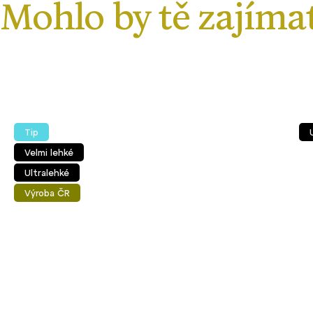
Tip
Velmi lehké
Ultralehké
Výroba ČR