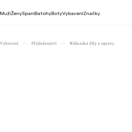
Muži
Ženy
Spaní
Batohy
Boty
Vybavení
Značky
Vybavení
Příslušenství
Náhradní díly a opravy
/
/