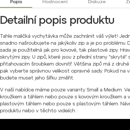
Popis
Hodnocení
Diskuze
Z
Detailní popis produktu
Tahle maličká vychytávka může zachránit váš výlet! Jed
snadno našroubujete na jakýkoliv zip a je po problému. Dě
sada je použitelná jak pro kovové, tak plastové zipy. Hra
skrytými zipy. U zipů, které jsou z přední strany "skryté
přitahovacím šroubkem dovnitř. Většina zipů má z druhé s
pak vyberte správnou velikost opravné sady. Pokud na v
budete muset jeho šířku změřit.
V naší nabídce máme pouze varianty Small a Medium. Ve
kroužkem a táhlem nebo pouze s kovovým kroužkem a ve
plastovým táhlem nebo pouze s plastovým táhlem. Návod
produktu nebo v těchto videiích :