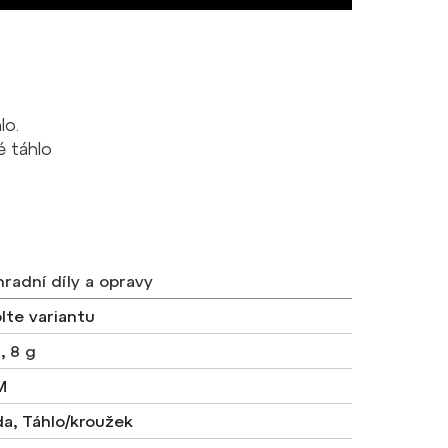
lo.
é táhlo
radní díly a opravy
lte variantu
g
,
8 g
M
a, Táhlo/kroužek