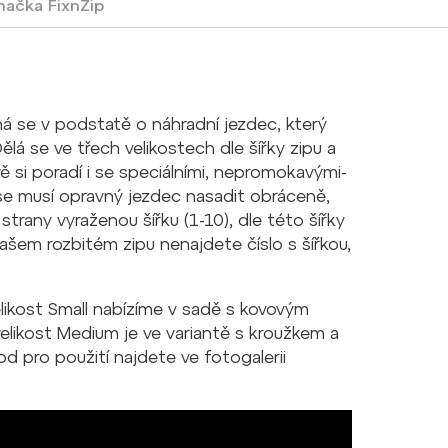
načka
FixnZip
ná se v podstatě o náhradní jezdec, který
lá se ve třech velikostech dle šířky zipu a
vě si poradí i se speciálními, nepromokavými-
" se musí opravný jezdec nasadit obráceně,
trany vyraženou šířku (1-10), dle této šířky
ašem rozbitém zipu nenajdete číslo s šířkou,
likost Small nabízíme v sadě s kovovým
likost Medium je ve variantě s kroužkem a
 pro použití najdete ve fotogalerii