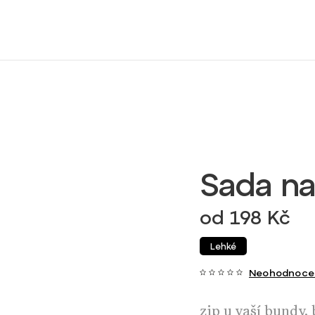
Sada na
od
198 Kč
Lehké
Neohodnoce
zip u vaší bundy,