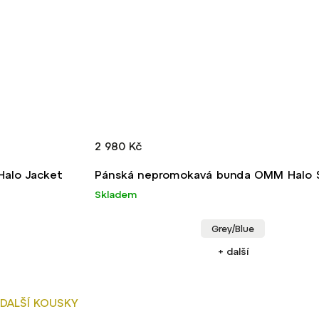
2 980 Kč
alo Jacket
Pánská nepromokavá bunda OMM Halo
Skladem
Grey/Blue
+ další