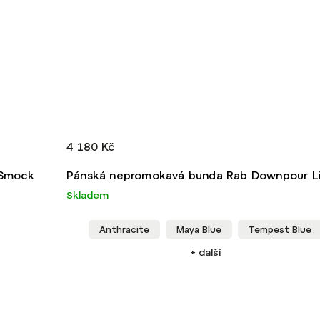
4 180 Kč
 Smock
Pánská nepromokavá bunda Rab Downpour L
Skladem
Anthracite
Maya Blue
Tempest Blue
+ další