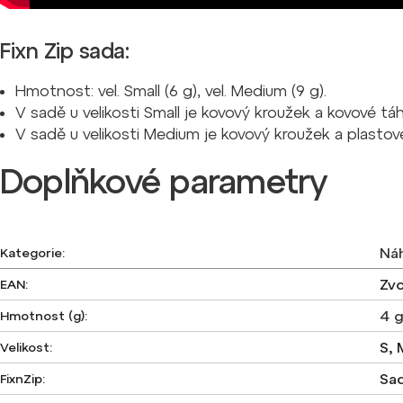
Fixn Zip sada:
Hmotnost: vel. Small (6 g), vel. Medium (9 g).
V sadě u velikosti Small je kovový kroužek a kovové táh
V sadě u velikosti Medium je kovový kroužek a plastov
Doplňkové parametry
Náh
Kategorie
:
Zvo
EAN
:
4 
Hmotnost (g)
:
S, 
Velikost
:
Sad
FixnZip
: