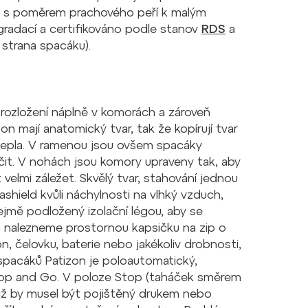
uin s poměrem prachového peří k malým
gradací a certifikováno podle stanov
RDS
a
strana spacáku).
ozložení náplně v komorách a zároveň
n mají anatomický tvar, tak že kopírují tvar
tepla. V ramenou jsou ovšem spacáky
čit. V nohách jsou komory upraveny tak, aby
t velmi záležet. Skvělý tvar, stahování jednou
shield kvůli náchylnosti na vlhký vzduch,
ejmě podložený izolační légou, aby se
ku nalezneme prostornou kapsičku na zip o
, čelovku, baterie nebo jakékoliv drobnosti,
 spacáků Patizon je poloautomatický,
top and Go. V poloze Stop (taháček směrem
niž by musel být pojištěný drukem nebo