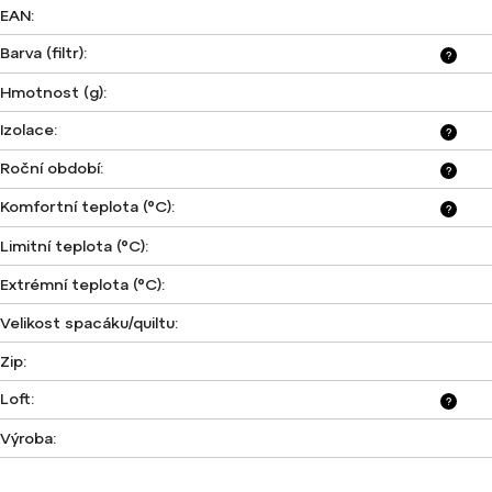
EAN
:
Barva (filtr)
:
?
Hmotnost (g)
:
Izolace
:
?
Roční období
:
?
Komfortní teplota (°C)
:
?
Limitní teplota (°C)
:
Extrémní teplota (°C)
:
Velikost spacáku/quiltu
:
Zip
:
Loft
:
?
Výroba
: