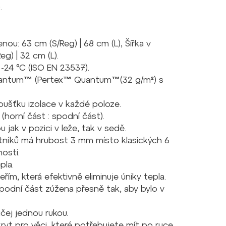
.
menou: 63 cm (S/Reg) | 68 cm (L), Šířka v
eg) | 32 cm (L).
m -24 °C (ISO EN 23537).
antum™ (Pertex™ Quantum™(32 g/m²)
s
oušťku izolace v každé poloze.
(horní část : spodní část).
ak v pozici v leže, tak v sedě.
otníků má hrubost 3 mm místo klasických 6
nosti.
epla.
řím, která efektivně eliminuje úniky tepla.
 spodní část zúžena přesně tak, aby bylo v
čej jednou rukou.
yt pro věci, které potřebujete mít po ruce,