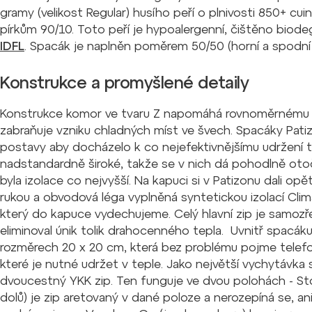
gramy (velikost Regular) husího peří o plnivosti 850+ c
pírkům 90/10. Toto peří je hypoalergenní, čištěno biode
IDFL
. Spacák je naplněn poměrem 50/50 (horní a spodní 
Konstrukce a promyšlené detaily
Konstrukce komor ve tvaru Z napomáhá rovnoměrnému r
zabraňuje vzniku chladných míst ve švech. Spacáky Patizo
postavy aby docházelo k co nejefektivnějšímu udržení 
nadstandardně široké, takže se v nich dá pohodlně oto
byla izolace co nejvyšší. Na kapuci si v Patizonu dali opě
rukou a obvodová léga vyplněná syntetickou izolací Clima
který do kapuce vydechujeme. Celý hlavní zip je samozř
eliminoval únik tolik drahocenného tepla. Uvnitř spacá
rozměrech 20 x 20 cm, která bez problému pojme telefon
které je nutné udržet v teple. Jako největší vychytávka
dvoucestný YKK zip. Ten funguje ve dvou polohách - S
dolů) je zip aretovaný v dané poloze a nerozepíná se, a