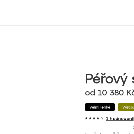
Péřový 
od
10 380 K
Velmi lehké
Výrob
1 hodnocení