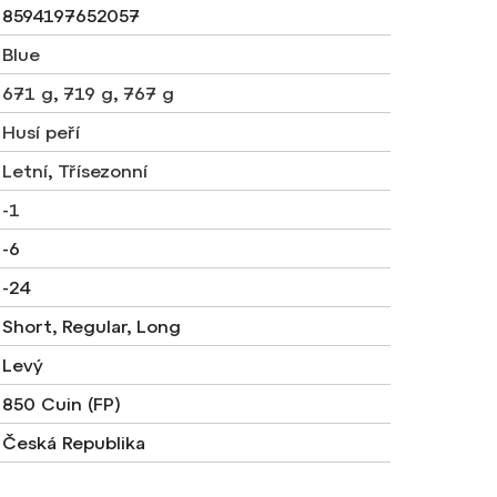
8594197652057
Blue
671 g
,
719 g
,
767 g
Husí peří
Letní
,
Třísezonní
-1
-6
-24
Short, Regular, Long
Levý
850 Cuin (FP)
Česká Republika