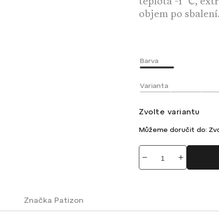
teplota -1 °C, e
objem po sbalení
Barva
Varianta
Zvolte variantu
Můžeme doručit do:
Zvo
Značka
Patizon