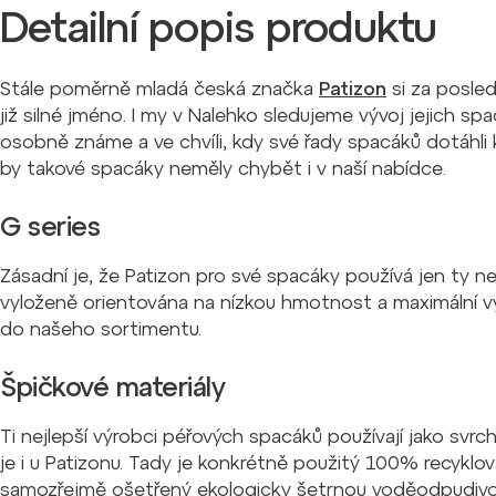
Detailní popis produktu
Stále poměrně mladá česká značka
Patizon
si za posle
již silné jméno. I my v Nalehko sledujeme vývoj jejich s
osobně známe a ve chvíli, kdy své řady spacáků dotáhli 
by takové spacáky neměly chybět i v naší nabídce.
G series
Zásadní je, že Patizon pro své spacáky používá jen ty ne
vyloženě orientována na nízkou hmotnost a maximální vý
do našeho sortimentu.
Špičkové materiály
Ti nejlepší výrobci péřových spacáků používají jako svrc
je i u Patizonu. Tady je konkrétně použitý 100% recyk
samozřejmě ošetřený ekologicky šetrnou voděodpudivo