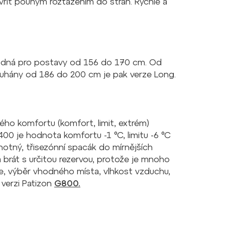
vřít pouhým roztažením do stran. Rychlé a
vhodná pro postavy od 156 do 170 cm. Od
ouhány od 186 do 200 cm je pak verze Long.
ho komfortu (komfort, limit, extrém)
0 je hodnota komfortu -1 °C, limitu -6 °C
notný, třisezónní spacák do mírnějších
rát s určitou rezervou, protože je mnoho
ice, výběr vhodného místa, vlhkost vzduchu,
 verzi Patizon
G800.