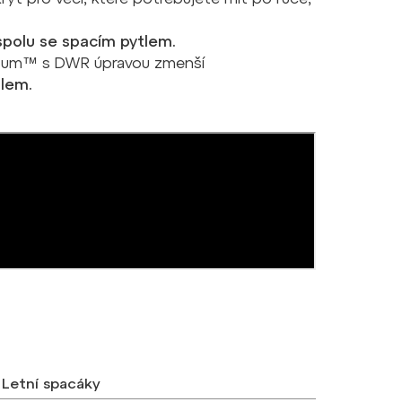
polu se spacím pytlem.
ntum™ s
DWR
úpravou
zmenší
lem.
Letní spacáky