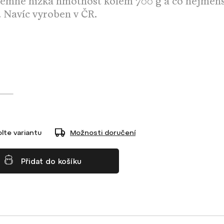
xtrémně nízká hmotnost kolem 700 g a co nejmenš
. Navíc vyroben v ČR.
lte variantu
Možnosti doručení
Přidat do košíku