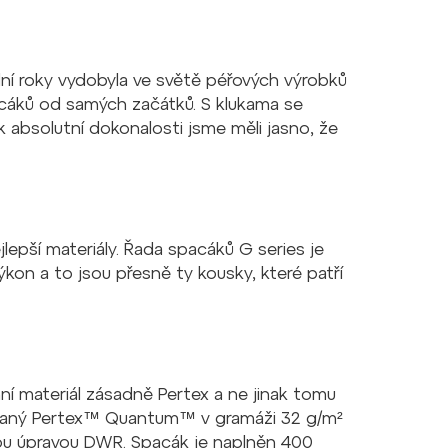
dní roky vydobyla ve světě péřových výrobků
pacáků od samých začátků. S klukama se
k absolutní dokonalosti jsme měli jasno, že
jlepší materiály. Řada spacáků G series je
kon a to jsou přesně ty kousky, které patří
hní materiál zásadně Pertex a ne jinak tomu
lovaný Pertex™ Quantum™ v gramáži 32 g/m²
u úpravou DWR. Spacák je naplněn 400