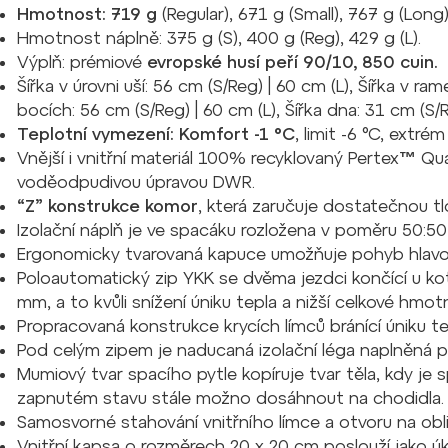
Hmotnost: 719 g
(Regular), 671 g (Small), 767 g (Long)
Hmotnost náplně: 375 g (S), 400 g (Reg), 429 g (L).
Výplň: prémiové
evropské husí peří 90/10, 850 cuin.
Šířka v úrovni uší: 56 cm (S/Reg) | 60 cm (L), Šířka v ra
bocích: 56 cm (S/Reg) | 60 cm (L), Šířka dna: 31 cm (S/R
Teplotní vymezení: Komfort -1 °C
, limit -6 °C, extré
Vnější i vnitřní materiál 100% recyklovaný
Pertex™ Qu
voděodpudivou úpravou DWR.
“Z” konstrukce komor
, která zaručuje dostatečnou tl
Izolační náplň je ve spacáku rozložena v poměru
50:50
Ergonomicky tvarovaná kapuce umožňuje pohyb hlavou j
Poloautomatický
zip YKK
se dvěma jezdci končící u k
mm, a to kvůli snížení úniku tepla a nižší celkové hmot
Propracovaná
konstrukce krycích límců
bránící úniku t
Pod celým zipem je n
aducaná izolační léga
naplněná pe
Mumiový
tvar spacího pytle
kopíruje tvar těla, kdy je
zapnutém stavu stále možno dosáhnout na chodidla.
Samosvorné stahování vnitřního límce a otvoru na obli
Vnitřní kapsa
o rozměrech 20 x 20 cm poslouží jako úkr