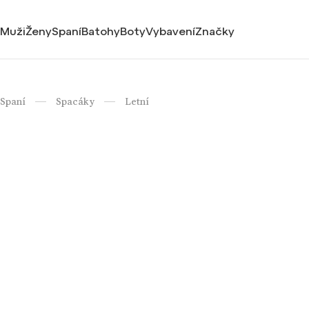
Muži
Ženy
Spaní
Batohy
Boty
Vybavení
Značky
Spaní
Spacáky
Letní
/
/