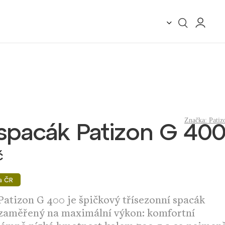
Značka:
Patiz
spacák Patizon G 40
č
a ČR
Patizon G 400 je špičkový třísezonní spacák
zaměřený na maximální výkon: komfortní