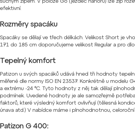
suchým zipem. V poloze Go (jezdec nahoru) lze zip roze
efektivní.
Rozměry spacáku
Spacáky se dělají ve třech délkách. Velikost Short je 
171 do 185 cm doporučujeme velikost Regular a pro dl
Tepelný komfort
Patizon u svých spacáků udává hned tři hodnoty tepelné
měřené dle normy ISO EN 23537. Konkrétně u modelu G40
a extrému -24 °C. Tyto hodnoty z něj tak dělají plnohod
podmínek. Uvedené hodnoty je ale samozřejmě potřeba b
faktorů, které výsledný komfort ovlivňují (tělesná kond
únava atd.) V nabídce máme i plnohodnotnou, celoroční
Patizon G 400: