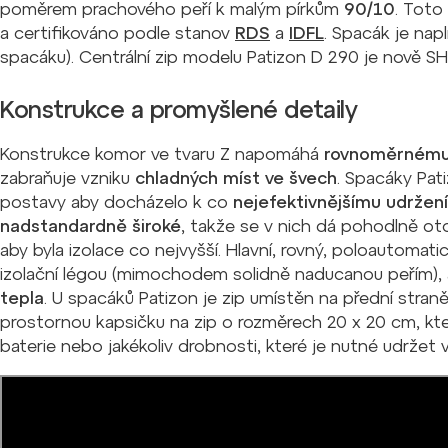
poměrem prachového peří k malým pírkům
90/10
. Toto
a certifikováno podle stanov
RDS
a
IDFL
. Spacák je n
spacáku). Centrální zip modelu Patizon D 290 je nově S
Konstrukce a promyšlené detaily
Konstrukce komor ve tvaru Z napomáhá
rovnoměrnému 
zabraňuje vzniku
chladných míst ve švech
. Spacáky Pati
postavy aby docházelo k co
nejefektivnějšímu udržení
nadstandardně široké
, takže se v nich dá pohodlně ot
aby byla izolace co nejvyšší. Hlavní, rovný, poloautoma
izolační légou (mimochodem solidně naducanou peřím), 
tepla
. U spacáků Patizon je zip umístěn na přední stra
prostornou kapsičku na zip o rozměrech 20 x 20 cm, kte
baterie nebo jakékoliv drobnosti, které je nutné udržet v