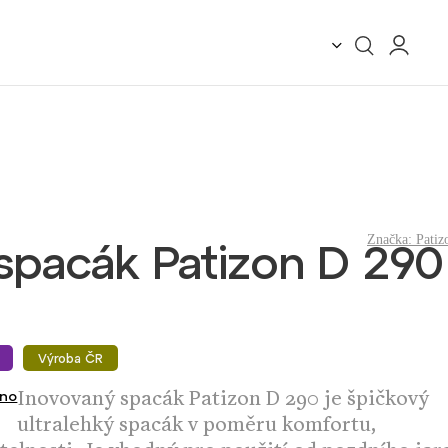
Značka:
Patiz
spacák Patizon D 290
Výroba ČR
Inovovaný spacák Patizon D 290 je špičkový
no
ultralehký spacák v poměru komfortu,