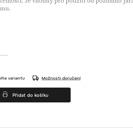
telnosti. Je vhodný pro použití od pozdního jar
imu.
lte variantu
Možnosti doručení
Přidat do košíku