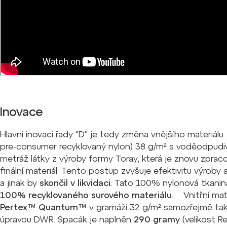
Inovace
Hlavní inovací řady "D" je tedy změna vnějšího materiálu
pre-consumer recyklovaný nylon) 38 g/m² s voděodpudi
metráž látky z výroby formy Toray, která je znovu zprac
finální materiál. Tento postup zvyšuje efektivitu výroby 
a jinak by
skončil v likvidaci
. Tato 100% nylonová tkanina
100% recyklovaného surového materiálu
. Vnitřní mat
Pertex™ Quantum™
v gramáži 32 g/m² samozřejmě ta
úpravou DWR. Spacák je naplněn
290 gramy
(velikost R