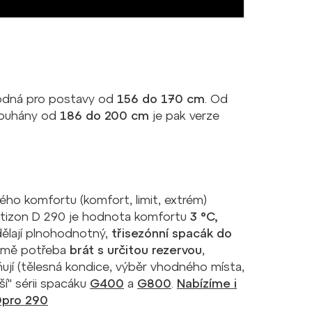
odná pro postavy od
156 do 170 cm
. Od
louhány od
186 do 200 cm
je pak verze
ho komfortu (komfort, limit, extrém)
atizon D 290 je hodnota komfortu
3 °C,
dělají plnohodnotný,
třisezónní spacák do
ejmě potřeba
brát s určitou rezervou
,
ňují (tělesná kondice, výběr vhodného místa,
ší" sérii spacáku
G400
a
G800
.
Nabízíme i
Dpro 290