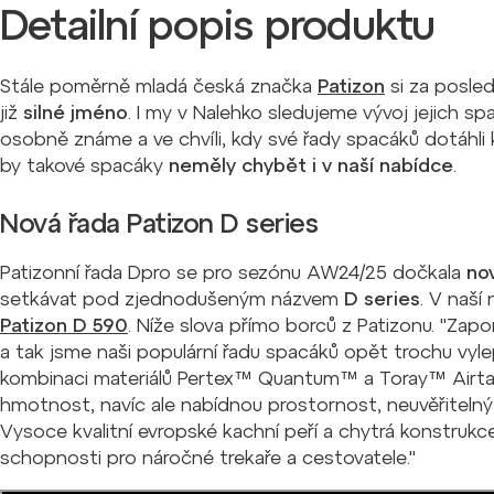
Detailní popis produktu
Stále poměrně mladá česká značka
Patizon
si za posle
již
silné jméno
. I my v Nalehko sledujeme vývoj jejich 
osobně známe a ve chvíli, kdy své řady spacáků dotáhli
by takové spacáky
neměly chybět i v naší nabídce
.
Nová řada Patizon D series
Patizonní řada Dpro se pro sezónu AW24/25 dočkala
no
setkávat pod zjednodušeným názvem
D series
. V naší
Patizon D 590
. Níže slova přímo borců z Patizonu.
"Zapo
a tak jsme naši populární řadu spacáků opět trochu vylepši
kombinaci materiálů Pertex™ Quantum™ a Toray™ Airtast
hmotnost, navíc ale nabídnou prostornost, neuvěřiteln
Vysoce kvalitní evropské kachní peří a chytrá konstrukce 
schopnosti pro náročné trekaře a cestovatele."