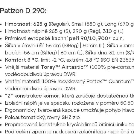
Patizon D 290:
Hmotnost: 625 g
(Regular), Small (580 g), Long (670 g)
Hmotnost náplně 265 g (S), 290 g (Reg), 310 g (L).
Prémiové
evropské kachní peří 90/10, 700+ cuin.
Šířka v úrovni uší: 56 cm (S/Reg) | 60 cm (L), Šířka v ra
bocích: 56 cm (S/Reg) | 60 cm (L), Šířka dna: 31 cm (S/R
Komfort 3 °C
, limit -2 °C, extrém -18 °C (ISO EN 23537
Vnější materiál
Toray™ Airtastic™
(100% pre-consume
voděodpudivou úpravou DWR.
Vnitřní materiál 100% recyklovaný
Pertex™ Quantum™
voděodpudivou úpravou DWR.
“Z” konstrukce komor
, která zaručuje dostatečnou tl
Izolační náplň je ve spacáku rozložena v poměru
50:50
Ergonomicky tvarovaná kapuce umožňuje pohyb hlavou j
Poloautomatický, rovný
SHZ
zip
Propracovaná
konstrukce krycích límců
bránící úniku t
Pod celým zipem je n
aducaná izolační léga
naplněná pe