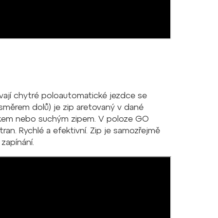
ívají chytré poloautomatické jezdce se
měrem dolů) je zip aretovaný v dané
drukem nebo suchým zipem. V poloze GO
ran. Rychlé a efektivní. Zip je samozřejmě
zapínání.