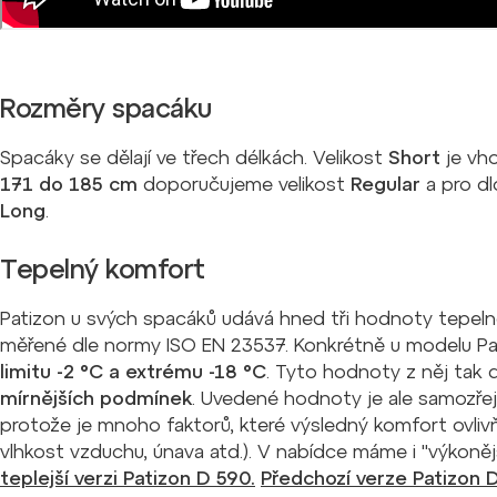
Rozměry spacáku
Spacáky se dělají ve třech délkách. Velikost
Short
je vh
171 do 185 cm
doporučujeme velikost
Regular
a pro d
Long
.
Tepelný komfort
Patizon u svých spacáků udává hned tři hodnoty tepelné
měřené dle normy ISO EN 23537. Konkrétně u modelu P
limitu -2 °C a extrému -18 °C
. Tyto hodnoty z něj tak 
mírnějších podmínek
. Uvedené hodnoty je ale samozř
protože je mnoho faktorů, které výsledný komfort ovliv
vlhkost vzduchu, únava atd.). V nabídce máme i "výkoněj
teplejší verzi Patizon D 590.
Předchozí verze Patizon 