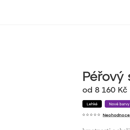
Péřový 
od
8 160 Kč
Lehké
Nové barvy
Neohodnoce