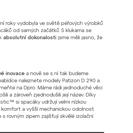
dní roky vydobyla ve světě péřových výrobků
spacáků od samých začátků. S klukama se
 k
absolutní dokonalosti
jsme měli jasno, že
vé inovace
a nově se s ní tak budeme
 nabídce naleznete modely Patizon D 290 a
meňte na Dpro. Máme rádi jednoduché věci
li a zároveň zjednodušili její název. Díky
ic™ si spacáky udržují velmi nízkou
ý komfort a vyšší mechanickou odolnost.
s rovným zipem zajišťují skvělé izolační