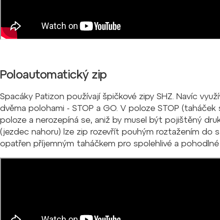
Poloautomatický zip
Spacáky Patizon používají špičkové zipy SHZ. Navíc využ
dvěma polohami - STOP a GO. V poloze STOP (taháček s
poloze a nerozepíná se, aniž by musel být pojištěný 
(jezdec nahoru) lze zip rozevřít pouhým roztažením do st
opatřen příjemným taháčkem pro spolehlivé a pohodlné 