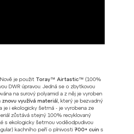
. Nově je použit
Toray™ Airtastic™
(100%
vou DWR úpravou. Jedná se o zbytkovou
ována na surový polyamid a z něj je vyroben
a
znovu využívá materiá
l, který je bezvadný
 je i ekologicky šetrná - je vyrobena ze
eriál zůstává stejný 100% recyklovaný
ké s ekologicky šetrnou voděodpudivou
egular) kachního peří o plnivosti
700+ cuin
s