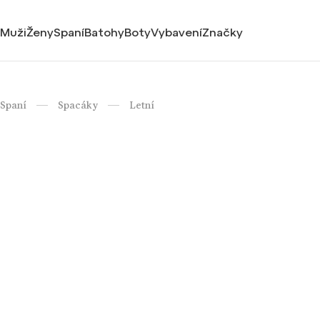
Muži
Ženy
Spaní
Batohy
Boty
Vybavení
Značky
Spaní
Spacáky
Letní
/
/