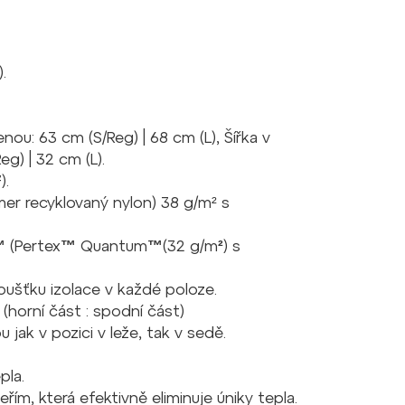
.
menou: 63 cm (S/Reg) | 68 cm (L), Šířka v
eg) | 32 cm (L).
).
r recyklovaný nylon) 38 g/m² s
 (Pertex™ Quantum™(32 g/m²)
s
oušťku izolace v každé poloze.
(horní část : spodní část)
ak v pozici v leže, tak v sedě.
epla.
řím, která efektivně eliminuje úniky tepla.