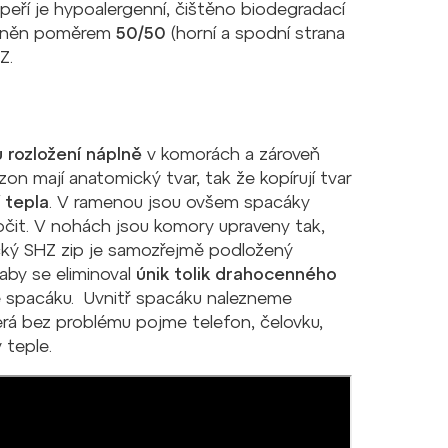
 peří je hypoalergenní, čištěno biodegradací
aplněn poměrem
50/50
(horní a spodní strana
HZ.
rozložení náplně
v komorách a zároveň
zon mají anatomický tvar, tak že kopírují tvar
 tepla
. V ramenou jsou ovšem spacáky
očit. V nohách jsou komory upraveny tak,
tický SHZ zip je samozřejmě podložený
aby se eliminoval
únik tolik drahocenného
ně spacáku. Uvnitř spacáku nalezneme
rá bez problému pojme telefon, čelovku,
 teple.