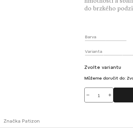
hmotnosti a sbali
do brzkého podz
Barva
Varianta
Zvolte variantu
Můžeme doručit do:
Zvo
Značka
Patizon