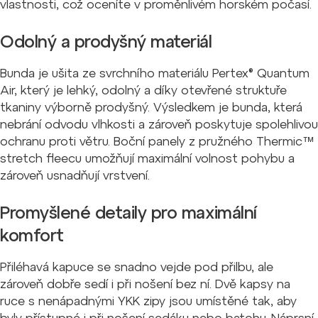
vlastnosti, což oceníte v proměnlivém horském počasí.
Odolný a prodyšný materiál
Bunda je ušita ze svrchního materiálu Pertex® Quantum
Air, který je lehký, odolný a díky otevřené struktuře
tkaniny výborně prodyšný. Výsledkem je bunda, která
nebrání odvodu vlhkosti a zároveň poskytuje spolehlivou
ochranu proti větru. Boční panely z pružného Thermic™
stretch fleecu umožňují maximální volnost pohybu a
zároveň usnadňují vrstvení.
Promyšlené detaily pro maximální
komfort
Přiléhavá kapuce se snadno vejde pod přilbu, ale
zároveň dobře sedí i při nošení bez ní.
Dvě kapsy na
ruce s nenápadnými YKK zipy jsou umístěné tak, aby