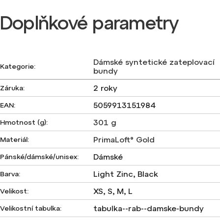
Doplňkové parametry
Dámské syntetické zateplovací
Kategorie
:
bundy
2 roky
Záruka
:
5059913151984
EAN
:
301 g
Hmotnost (g)
:
PrimaLoft® Gold
Materiál
:
Dámské
Pánské/dámské/unisex
:
Light Zinc, Black
Barva
:
XS, S, M, L
Velikost
:
tabulka--rab--damske-bundy
Velikostní tabulka
: