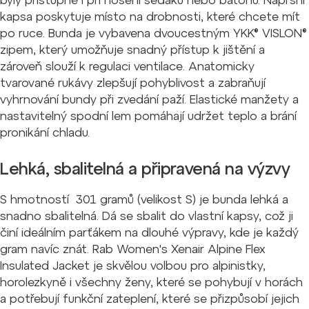
byly přístupné i při nošení sedáku nebo batohu. Náprsní
kapsa poskytuje místo na drobnosti, které chcete mít
po ruce. Bunda je vybavena dvoucestným YKK® VISLON®
zipem, který umožňuje snadný přístup k jištění a
zároveň slouží k regulaci ventilace. Anatomicky
tvarované rukávy zlepšují pohyblivost a zabraňují
vyhrnování bundy při zvedání paží. Elastické manžety a
nastavitelný spodní lem pomáhají udržet teplo a brání
pronikání chladu.
Lehká, sbalitelná a připravená na výzvy
S hmotností 301 gramů (velikost S) je bunda lehká a
snadno sbalitelná. Dá se sbalit do vlastní kapsy, což ji
činí ideálním parťákem na dlouhé výpravy, kde je každý
gram navíc znát. Rab Women's Xenair Alpine Flex
Insulated Jacket je skvělou volbou pro alpinistky,
horolezkyně i všechny ženy, které se pohybují v horách
a potřebují funkční zateplení, které se přizpůsobí jejich