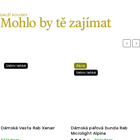
Previou
Ne
Velmi lehké
Akce
Velmi lehké
Dámská Vesta Rab Xenair
Dámská péřová bunda Rab
Microlight Alpine
Skladem
Skladem