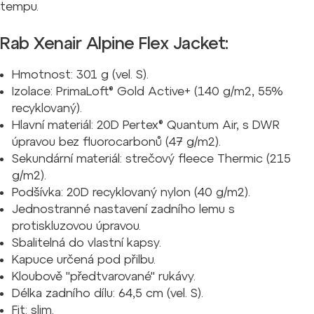
tempu.
Rab Xenair Alpine Flex Jacket:
Hmotnost: 301 g (vel. S).
Izolace: PrimaLoft® Gold Active+ (140 g/m2, 55%
recyklovaný).
Hlavní materiál: 20D Pertex® Quantum Air, s DWR
úpravou bez fluorocarbonů (47 g/m2).
Sekundární materiál: strečový fleece Thermic (215
g/m2).
Podšívka: 20D recyklovaný nylon (40 g/m2).
Jednostranné nastavení zadního lemu s
protiskluzovou úpravou.
Sbalitelná do vlastní kapsy.
Kapuce určená pod přilbu.
Kloubově "předtvarované" rukávy.
Délka zadního dílu: 64,5 cm (vel. S).
Fit: slim.