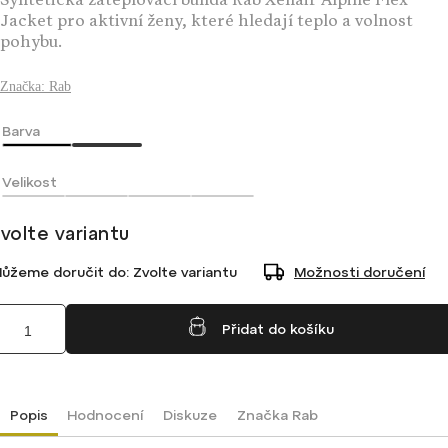
Syntetická zateplovací bunda Rab Xenair Alpine Flex
Jacket pro aktivní ženy, které hledají teplo a volnost
pohybu.
Značka:
Rab
Barva
Velikost
volte variantu
ůžeme doručit do:
Zvolte variantu
Možnosti doručení
Přidat do košíku
Popis
Hodnocení
Diskuze
Značka
Rab