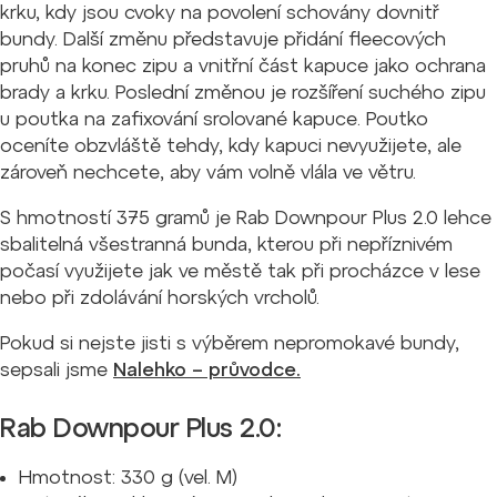
krku, kdy jsou cvoky na povolení schovány dovnitř
bundy. Další změnu představuje přidání fleecových
pruhů na konec zipu a vnitřní část kapuce jako ochrana
brady a krku. Poslední změnou je rozšíření suchého zipu
u poutka na zafixování srolované kapuce. Poutko
oceníte obzvláště tehdy, kdy kapuci nevyužijete, ale
zároveň nechcete, aby vám volně vlála ve větru.
S hmotností 375 gramů je Rab Downpour Plus 2.0 lehce
sbalitelná všestranná bunda, kterou při nepříznivém
počasí využijete jak ve městě tak při procházce v lese
nebo při zdolávání horských vrcholů.
Pokud si nejste jisti s výběrem nepromokavé bundy,
sepsali jsme
Nalehko – průvodce.
Rab Downpour Plus 2.0:
Hmotnost: 330 g (vel. M)