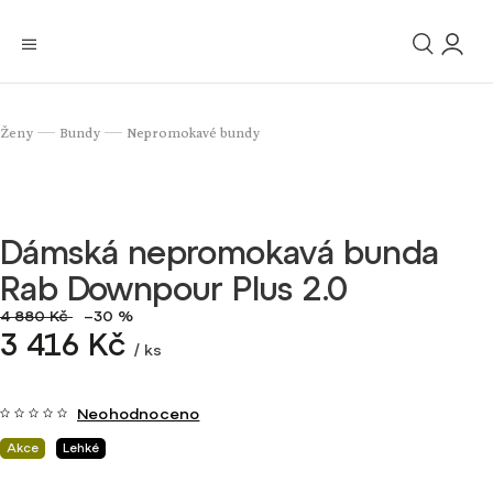
Ženy
Bundy
Nepromokavé bundy
/
/
Dámská nepromokavá bunda
Rab Downpour Plus 2.0
4 880 Kč
–30 %
3 416 Kč
/ ks
Neohodnoceno
Akce
Lehké