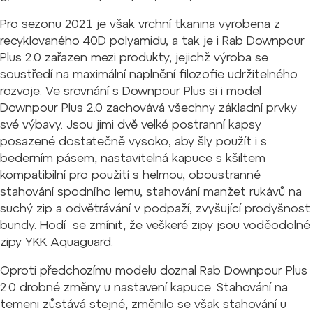
Pro sezonu 2021 je však vrchní tkanina vyrobena z
recyklovaného 40D polyamidu, a tak je i Rab Downpour
Plus 2.0 zařazen mezi produkty, jejichž výroba se
soustředí na maximální naplnění filozofie udržitelného
rozvoje. Ve srovnání s Downpour Plus si i model
Downpour Plus 2.0 zachovává všechny základní prvky
své výbavy. Jsou jimi dvě velké postranní kapsy
posazené dostatečně vysoko, aby šly použít i s
bederním pásem, nastavitelná kapuce s kšiltem
kompatibilní pro použití s helmou, oboustranné
stahování spodního lemu, stahování manžet rukávů na
suchý zip a odvětrávání v podpaží, zvyšující prodyšnost
bundy. Hodí se zmínit, že veškeré zipy jsou voděodolné
zipy YKK Aquaguard.
Oproti předchozímu modelu doznal Rab Downpour Plus
2.0 drobné změny u nastavení kapuce. Stahování na
temeni zůstává stejné, změnilo se však stahování u