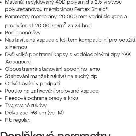
Materiál: recyklovaný 40D polyamid s 2,5 vrstvou
polyuretanovou membránou Pertex Shield®.
Parametry membrány: 20 000 mm vodní sloupec a
2
prodyšnost 20 000 g/m
za 24 hod.
Podlepené švy.
Nastavitelná kapuce s kšiltem kompatibilní pro použití
s helmou.
Dvě velké postranní kapsy s vodělodolnými zipy YKK
Aquaguard.
Oboustranné stahování spodního lemu.
Stahování manžet rukávů na suchý zip.
Odvětrávání v podpaží.
Poutko na zafixování srolované kapuce.
Fleecová ochrana brady a krku.
Tvarované rukávy.
Délka zad: 78 cm (vel. M)
Fit: regular.
Doplňkové parametry