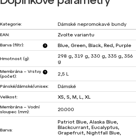
Dámské nepromokavé bundy
Kategorie
:
Zvolte variantu
EAN
:
Barva (filtr)
:
Blue, Green, Black, Red, Purple
?
298 g
,
319 g
,
330 g
,
335 g
,
356
Hmotnost (g)
:
g
Membrána – Vrstvy
?
2,5 L
(počet)
:
Dámské
Pánské/dámské/unisex
:
XS, S, M, L, XL
Velikost
:
Membrána – Vodní
20.000
sloupec (mm)
:
Patriot Blue, Alaska Blue,
Blackcurrant, Eucalyptus,
Barva
:
Grapefruit, Nightfall Blue,