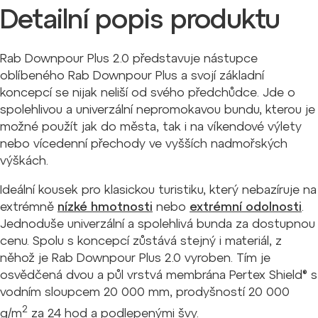
Detailní popis produktu
Rab Downpour Plus 2.0 představuje nástupce
oblíbeného Rab Downpour Plus a svojí základní
koncepcí se nijak neliší od svého předchůdce. Jde o
spolehlivou a univerzální nepromokavou bundu, kterou je
možné použít jak do města, tak i na víkendové výlety
nebo vícedenní přechody ve vyšších nadmořských
výškách.
Ideální kousek pro klasickou turistiku, který nebazíruje na
extrémně
nízké hmotnosti
nebo
extrémní odolnosti
.
Jednoduše univerzální a spolehlivá bunda za dostupnou
cenu. Spolu s koncepcí zůstává stejný i materiál, z
něhož je Rab Downpour Plus 2.0 vyroben. Tím je
osvědčená dvou a půl vrstvá membrána Pertex Shield® s
vodním sloupcem 20 000 mm, prodyšností 20 000
2
g/m
za 24 hod a podlepenými švy.