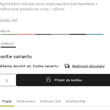
Spolehlivý tahoun mezi nepromokavými bundami s
výborným poměrem cena / výkon.
Značka:
Rab
Barva
Velikost
volte variantu
ůžeme doručit do:
Zvolte variantu
Možnosti doručení
Přidat do košíku
Popis
Hodnocení
Diskuze (15)
Značka
Rab