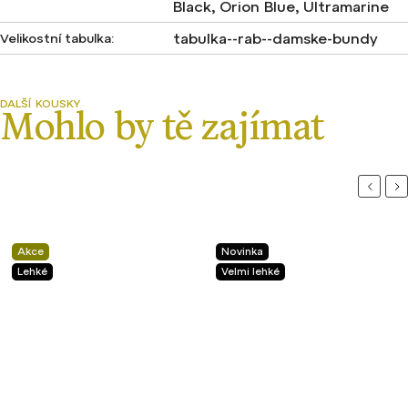
Black, Orion Blue, Ultramarine
tabulka--rab--damske-bundy
Velikostní tabulka
:
Previou
Ne
Akce
Novinka
Lehké
Velmi lehké