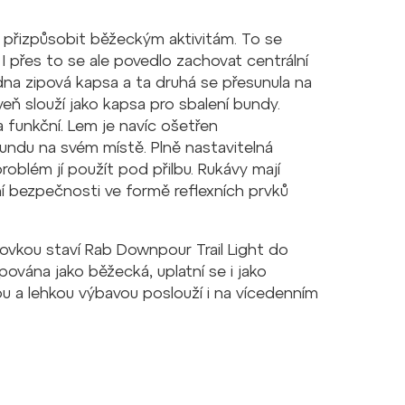
ce přizpůsobit běžeckým aktivitám. To se
 I přes to se ale povedlo zachovat centrální
dna zipová kapsa a ta druhá se přesunula na
veň slouží jako kapsa pro sbalení bundy.
funkční. Lem je navíc ošetřen
undu na svém místě. Plně nastavitelná
roblém jí použít pod přilbu. Rukávy mají
ní bezpečnosti ve formě reflexních prvků
ovkou staví Rab Downpour Trail Light do
ována jako běžecká, uplatní se i jako
ou a lehkou výbavou poslouží i na vícedenním