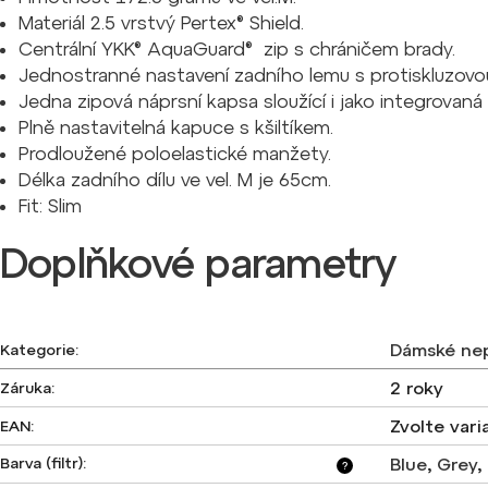
Materiál 2.5 vrstvý
Pertex® Shield.
Centrální
YKK® AquaGuard® zip s chráničem brady.
Jednostranné nastavení zadního lemu s protiskluzovo
Jedna zipová náprsní kapsa sloužící i jako integrovaná
Plně nastavitelná kapuce s kšiltíkem.
Prodloužené poloelastické manžety.
Délka zadního dílu ve vel. M je 65cm.
Fit: Slim
Doplňkové parametry
Dámské ne
Kategorie
:
2 roky
Záruka
:
Zvolte vari
EAN
:
Barva (filtr)
:
Blue
,
Grey
,
?