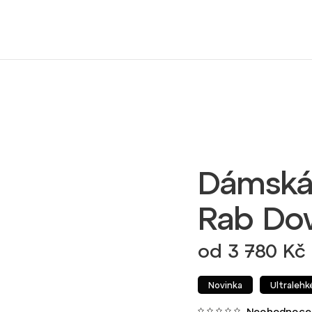
Dámská
Rab Dow
od
3 780 Kč
Novinka
Ultralehk
Neohodnoce