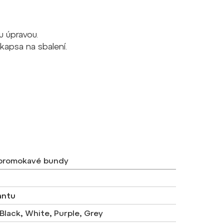
u úpravou.
 kapsa na sbalení.
promokavé bundy
antu
Black
,
White
,
Purple, Grey