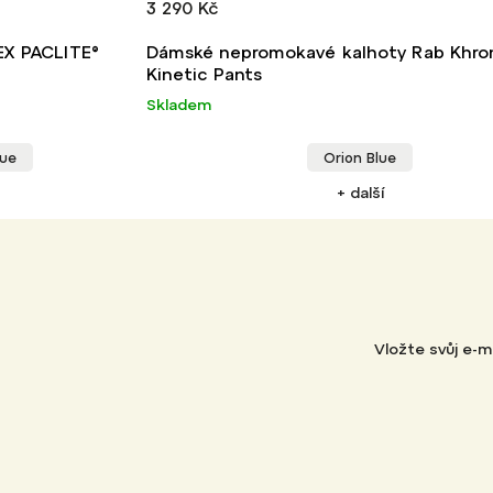
3 290 Kč
EX PACLITE®
Dámské nepromokavé kalhoty Rab Khr
Kinetic Pants
Skladem
lue
Orion Blue
+ další
Vložte svůj e-