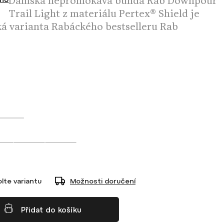
Dámská nepromokavá bunda Rab Downpour
Trail Light z materiálu Pertex® Shield je
ká varianta Rabáckého bestselleru Rab
lte variantu
Možnosti doručení
Přidat do košíku