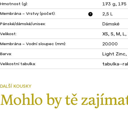
173 g
,
175
Hmotnost (g)
:
Membrána – Vrstvy (počet)
:
2,5 L
?
Dámské
Pánské/dámské/unisex
:
XS, S, M, L,
Velikost
:
20.000
Membrána – Vodní sloupec (mm)
:
Light Zinc
Barva
:
tabulka--r
Velikostní tabulka
: