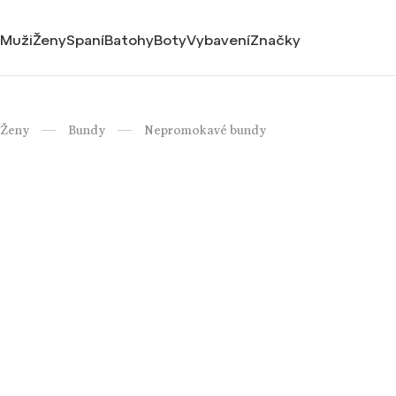
Muži
Ženy
Spaní
Batohy
Boty
Vybavení
Značky
Ženy
Bundy
Nepromokavé bundy
/
/