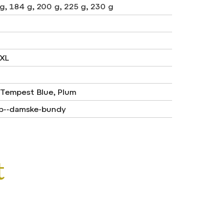
 g
,
184 g
,
200 g
,
225 g
,
230 g
 XL
, Tempest Blue, Plum
ab--damske-bundy