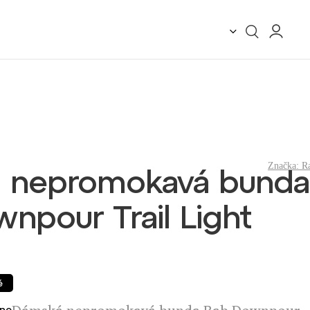
Značka:
R
 nepromokavá bunda
npour Trail Light
é
no