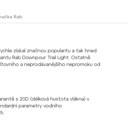
načka
Rab
rychle získal značnou popularitu a tak hned
antu Rab Downpour Trail Light. Ostatně
kultovního a neprodávanějšího nepromoku od
ariantě s 20D (délková hustota vlákna) v
tandardní parametry vodního
i.