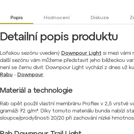
Popis
Hodnocení
Diskuze
Z
Detailní popis produktu
Loňskou sezónu uvedený
Downpour Light
si mezi vámi 
další sezónu vám můžeme představit jeho běžeckou vari
není se čemu divit. Downpour Light vychází z dnes už 
Rabu
-
Downpour
.
Materiál a technologie
Rab opět použil vlastní membránu Proflex v 2,5 vrstvé v
gramáži 72 g/m
²
. Díky tomuto materiálu bunda nabízí s
sloupce/prodyšnosti 20/20 při zachování nízké hmotnost
Rab Downpour Trail Light