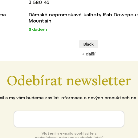
3 580 Kč
oma
Dámské nepromokavé kalhoty Rab Downpou
Mountain
Skladem
Black
+ další
Odebírat newsletter
mail a my vám budeme zasílat informace o nových produktech na
Vložením e-mailu souhlasíte s
podmínkami ochrany osobních údajů