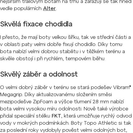
nejširším trailovým botám na trhu a zařazují se tak hned
vedle populárních
Alter
.
Skvělá fixace chodidla
I přesto, že mají boty velkou šířku, tak ve střední části a
v oblasti paty velmi dobře fixují chodidlo. Díky tomu
bota nabízí velmi dobrou stabilitu i v těžkém terénu a
skvěle obstojí i při rychlém, tempovém běhu.
Skvělý záběr a odolnost
O velmi dobrý záběr v terénu se stará podešev Vibram®
Megagrip. Díky aktualizovanému složením směsi
mezipodešve ZipFoam a výšce tlumení 28 mm nabízí
bota velmi vysokou míru odolnosti. Nově také výrobce
přidal speciální stélku
FKT
, která umožňuje rychlý odvod
vody v mokrých podmínkách. Boty Topo Athletic si tak
za poslední roky vydobyly pověst velmi odolných bot,