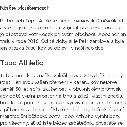
Naše zkušenosti
Po botách Topo Athletic jsme pokukovali již několik let
a vážně jsme se o ně začali zajímat především poté, co
je otestoval Petr Kosek při svém přechodu Appalachian
trailu v roce 2018. Od té doby si je Petr zamiloval a byla
jen otázka času, kdy se objeví i v naší nabídce.
Topo Athletic
Tuto americkou značku založil v roce 2013 běžec Tony
Post. Ten svou vášeň přeměnil v kariéru, kdy nejprve
téměř 30 let sbíral zkušenosti v obuvnickém průmyslu,
aby poté vyplnil prostor na trhu a založil vlastní značku
bot, které pomohou běžcům využívat přirozeného běhu
a přitom si zachovat některé z oblíbených funkcí, které
mají tradiční běžecké boty. Topo Athletic vyrábí boty
pro všechny, ať už jste běžec začátečník, chystáte se