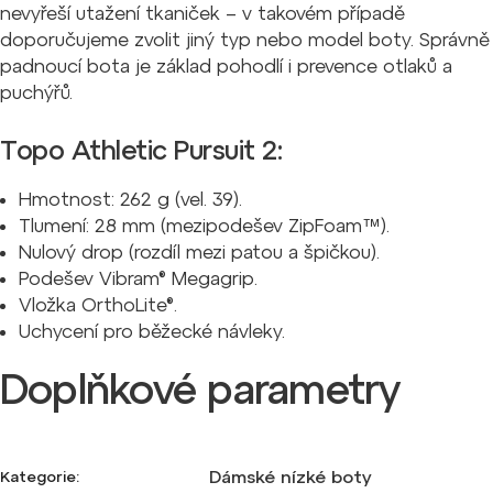
nevyřeší utažení tkaniček – v takovém případě
doporučujeme zvolit jiný typ nebo model boty. Správně
padnoucí bota je základ pohodlí i prevence otlaků a
puchýřů.
Topo Athletic Pursuit 2:
Hmotnost: 262 g (vel. 39).
Tlumení: 28 mm (mezipodešev ZipFoam™).
Nulový drop (rozdíl mezi patou a špičkou).
Podešev Vibram® Megagrip.
Vložka OrthoLite®.
Uchycení pro běžecké návleky.
Doplňkové parametry
Dámské nízké boty
Kategorie
: