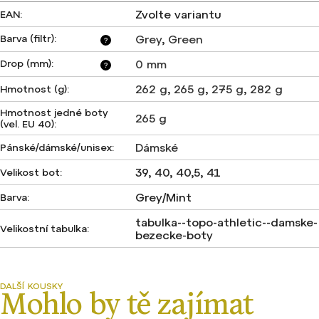
Zvolte variantu
EAN
:
Barva (filtr)
:
Grey
,
Green
?
Drop (mm)
:
0 mm
?
262 g
,
265 g
,
275 g
,
282 g
Hmotnost (g)
:
Hmotnost jedné boty
265 g
(vel. EU 40)
:
Dámské
Pánské/dámské/unisex
:
39, 40, 40,5, 41
Velikost bot
:
Grey/Mint
Barva
:
tabulka--topo-athletic--damske-
Velikostní tabulka
:
bezecke-boty