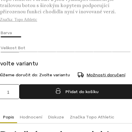
Topo Athletic Pursuit 2 jsou vynikající tlumenější
trailovou botou s širokým kopytem podporující
přirozenou funkci chodidla nyní v inovované verzi.
Značka:
Topo Athletic
Barva
Velikost Bot
volte variantu
ůžeme doručit do:
Zvolte variantu
Možnosti doručení
Přidat do košíku
Popis
Hodnocení
Diskuze
Značka
Topo Athletic