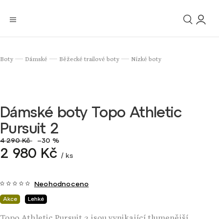
Boty
Dámské
Běžecké trailové boty
Nízké boty
/
/
/
Dámské boty Topo Athletic
Pursuit 2
4 290 Kč
–30 %
2 980 Kč
/ ks
Neohodnoceno
Akce
Lehké