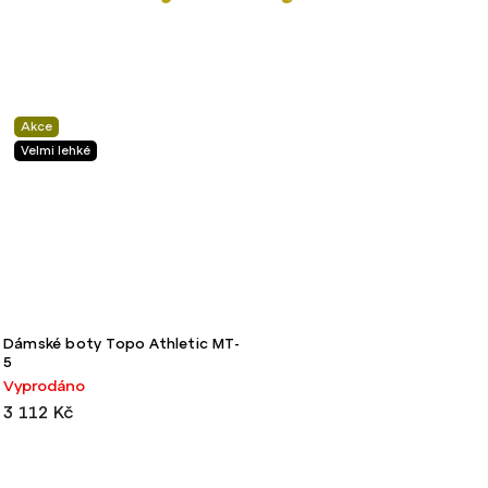
Akce
Velmi lehké
Dámské boty Topo Athletic MT-
5
Vyprodáno
3 112 Kč