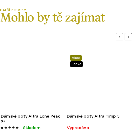
Previou
Ne
Akce
Lehké
Dámské boty Altra Lone Peak
Dámské boty Altra Timp 5
9+
Skladem
Vyprodáno