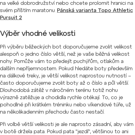
na velké dobrodružství nebo chcete prolomit hranici na
svém příštím maratonu.
Pánská varianta Topo Athletic
Pursuit 2
Výběr vhodné velikosti
Při výběru běžeckých bot doporučujeme zvolit velikost
alespoň o jedno číslo větší, než je vaše běžná velikost
nohy. Pomůže vám to předejít puchýřům, otlakům a
dalším nepříjemnostem. Pokud hledáte boty především
na dálkové treky, je větší velikost naprostou nutností –
často doporučujeme zvolit boty až o číslo a půl větší.
Dlouhodobá zátěž v náročném terénu totiž nohu
výrazně zatěžuje a chodidla rychle otékají. To, co je
pohodlné při krátkém tréninku nebo víkendové túře, už
na několikadenním přechodu často nestačí.
Při volbě větší velikosti je ale naprosto zásadní, aby vám
v botě držela pata. Pokud pata "jezdí", většinou to ani