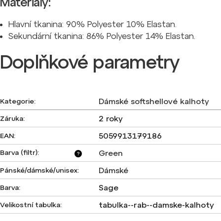
Materiály:
Hlavní tkanina:
90% Polyester 10% Elastan.
Sekundární tkanina:
86% Polyester 14% Elastan.
Doplňkové parametry
Dámské softshellové kalhoty
Kategorie
:
2 roky
Záruka
:
5059913179186
EAN
:
Barva (filtr)
:
Green
?
Dámské
Pánské/dámské/unisex
:
Sage
Barva
:
tabulka--rab--damske-kalhoty
Velikostní tabulka
: