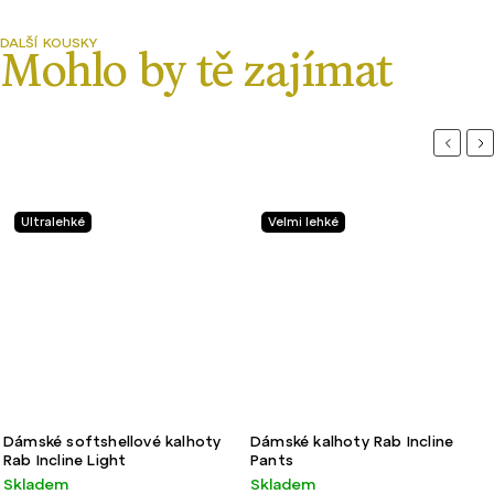
Previou
Ne
Ultralehké
Velmi lehké
Dámské softshellové kalhoty
Dámské kalhoty Rab Incline
Rab Incline Light
Pants
Skladem
Skladem