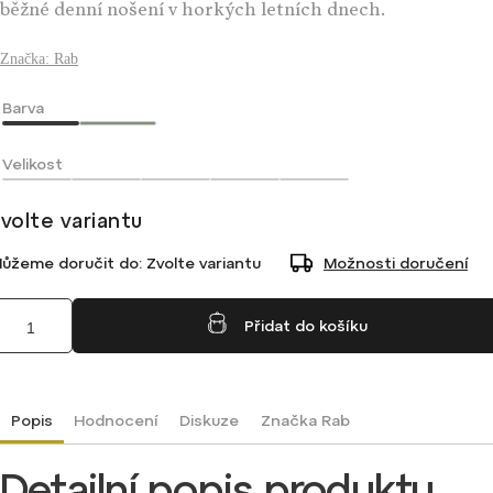
běžné denní nošení v horkých letních dnech.
Značka:
Rab
Barva
Velikost
volte variantu
ůžeme doručit do:
Zvolte variantu
Možnosti doručení
Přidat do košíku
Popis
Hodnocení
Diskuze
Značka
Rab
Detailní popis produktu