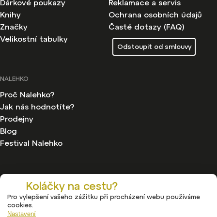
Dárkové poukazy
Reklamace a servis
Knihy
Ochrana osobních údajů
Značky
Časté dotazy (FAQ)
Velikostní tabulky
Odstoupit od smlouvy
NALEHKO
Proč Nalehko?
Jak nás hodnotíte?
Prodejny
Blog
Festival Nalehko
Koláčky na cestu?
Pro vylepšení vašeho zážitku při procházení webu používáme
Copyright 2026
Nalehko
. Všechna práva vyhrazena.
cookies.
Upravit nastavení cookies
Nastavení