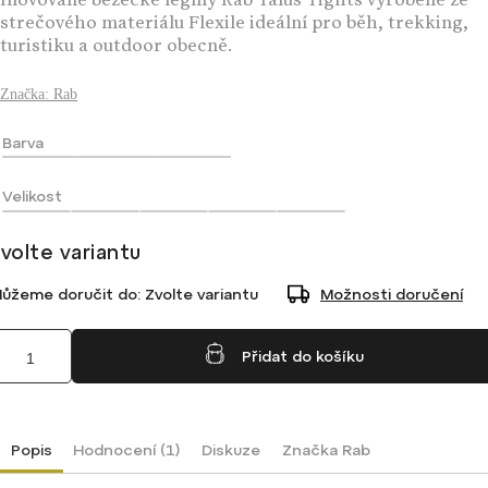
Inovované běžecké legíny Rab Talus Tights vyrobené ze
strečového materiálu Flexile ideální pro běh, trekking,
turistiku a outdoor obecně.
Značka:
Rab
Barva
Velikost
volte variantu
ůžeme doručit do:
Zvolte variantu
Možnosti doručení
Přidat do košíku
Popis
Hodnocení (1)
Diskuze
Značka
Rab