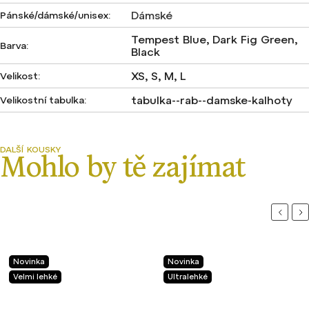
Dámské
Pánské/dámské/unisex
:
Tempest Blue, Dark Fig Green,
Barva
:
Black
XS, S, M, L
Velikost
:
tabulka--rab--damske-kalhoty
Velikostní tabulka
:
Previou
Ne
Novinka
Novinka
Velmi lehké
Ultralehké