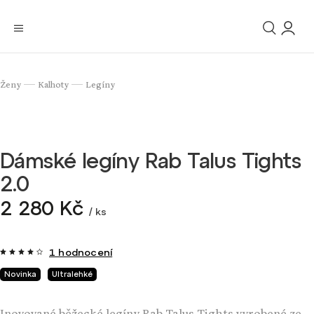
Ženy
Kalhoty
Legíny
/
/
Dámské legíny Rab Talus Tights
2.0
2 280 Kč
/ ks
1 hodnocení
Novinka
Ultralehké