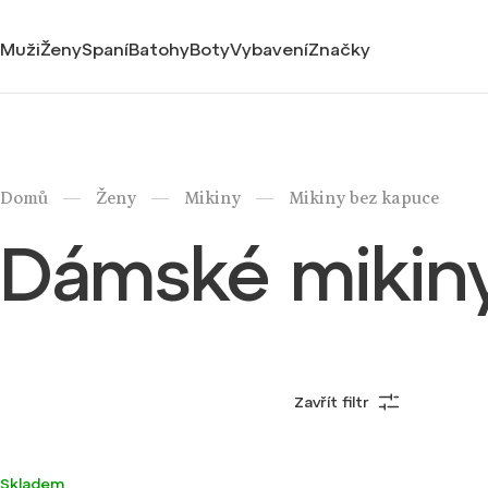
Muži
Ženy
Spaní
Batohy
Boty
Vybavení
Značky
/
/
/
Domů
Ženy
Mikiny
Mikiny bez kapuce
Dámské mikin
Zavřít filtr
Nejprodávanější
Nejlevnější
Ultralehké
Skladem