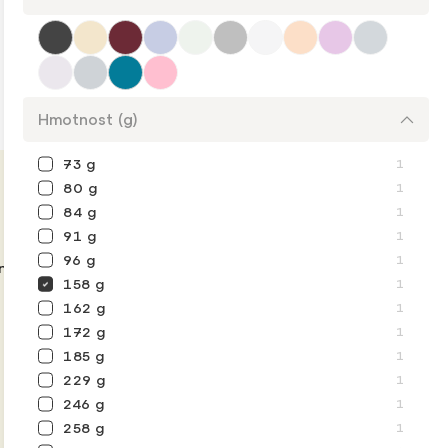
Hmotnost (g)
73 g
1
80 g
1
84 g
1
91 g
1
96 g
1
 našem e-shopu.
158 g
1
162 g
1
172 g
1
185 g
1
229 g
1
246 g
1
258 g
1