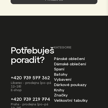
Potřebuješ
KATEGORIE
poradit?
Pánské oblečení
Dámské oblečení
Spaní
Batohy
+420 739 577 362
Vybavení
Liberec - prodejna (po–pá
Dárkové poukazy
12–18)
Knihy
E-shop
Značky
+420 739 219 774
Velikostní tabulky
Praha - prodejna (po–pá
12–19)