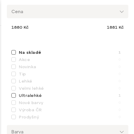
Cena
1880
Kč
1881
Kč
Na skladě
1
Akce
0
Novinka
0
Tip
0
Lehké
0
Velmi lehké
0
Ultralehké
1
Nové barvy
0
Výroba ČR
0
Prodyšný
0
Barva