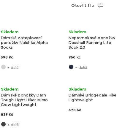
Otevřít filtr
Nejprodávanější
Nejlevnější
Výroba
Ultralehké
Skladem
Skladem
Novinka
Nejdražší
Ultralehké
ČR
Dámské zateplovací
Nepromokavé ponožky
ponožky Nalehko Alpha
Dexshell Running Lite
Abecedně
Socks
Sock 2.0
598 Kč
950 Kč
+ další
+ další
Velmi lehké
Velmi lehké
Skladem
Skladem
Dámské ponožky Darn
Dámské Bridgedale Hike
Tough Light Hiker Micro
Lightweight
Crew Lightweight
478 Kč
837 Kč
+ další