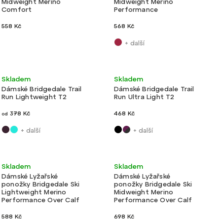
Midweight Merino
Midweight Merino
Comfort
Performance
558 Kč
568 Kč
+ další
Velmi lehké
Ultralehké
Skladem
Skladem
Dámské Bridgedale Trail
Dámské Bridgedale Trail
Run Lightweight T2
Run Ultra Light T2
378 Kč
468 Kč
od
+ další
+ další
Velmi lehké
Lehké
Skladem
Skladem
Dámské Lyžařské
Dámské Lyžařské
ponožky Bridgedale Ski
ponožky Bridgedale Ski
Lightweight Merino
Midweight Merino
Performance Over Calf
Performance Over Calf
588 Kč
698 Kč