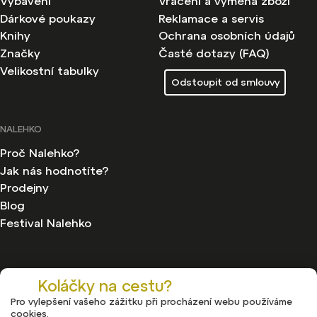
Vybavení
Vrácení a výměna zboží
Dárkové poukazy
Reklamace a servis
Knihy
Ochrana osobních údajů
Značky
Časté dotazy (FAQ)
Velikostní tabulky
Odstoupit od smlouvy
NALEHKO
Proč Nalehko?
Jak nás hodnotíte?
Prodejny
Blog
Festival Nalehko
Koláčky na cestu?
Pro vylepšení vašeho zážitku při procházení webu používáme
Copyright 2026
Nalehko
. Všechna práva vyhrazena.
cookies.