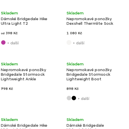
Ultralehké
Velmi lehké
Skladem
Skladem
Dámské Bridgedale Hike
Nepromokavé ponožky
Ultra Light T2
Dexshell Thermlite Sock
398 Kč
1 080 Kč
od
+ další
+ další
Velmi lehké
Velmi lehké
Skladem
Skladem
Nepromokavé ponožky
Nepromokavé ponožky
Bridgedale Stormsock
Bridgedale Stormsock
Lightweight Ankle
Lightweight Boot
798 Kč
898 Kč
+ další
Lehké
Lehké
Skladem
Skladem
Dámské Bridgedale Hike
Dámské Bridgedale