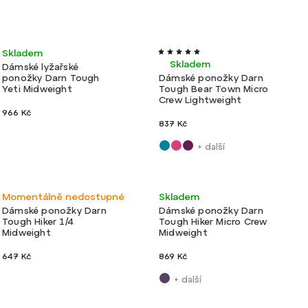
Lehké
Velmi lehké
Skladem
Skladem
Dámské lyžařské
ponožky Darn Tough
Dámské ponožky Darn
Yeti Midweight
Tough Bear Town Micro
Crew Lightweight
966 Kč
837 Kč
+ další
Lehké
Lehké
Momentálně nedostupné
Skladem
Dámské ponožky Darn
Dámské ponožky Darn
Tough Hiker 1/4
Tough Hiker Micro Crew
Midweight
Midweight
647 Kč
869 Kč
+ další