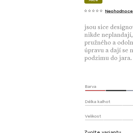
Neohodnoce
jsou sice designo
nikde neplandají,
pružného a odoln
úpravu a dají se 
podzimu do jara. 
Barva
Délka kalhot
Velikost
Zvolte variantu