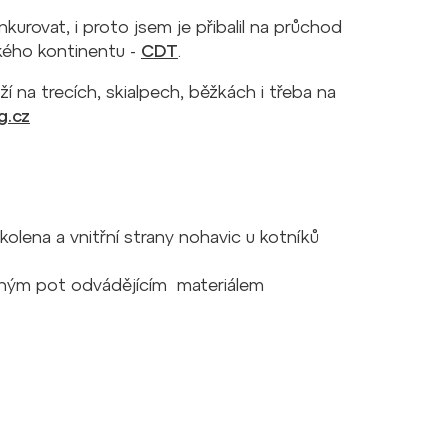
urovat, i proto jsem je přibalil na průchod
kého kontinentu -
CDT
.
í na trecích, skialpech, běžkách i třeba na
g.cz
olena a vnitřní strany nohavic u kotníků
mným pot odvádějícím materiálem