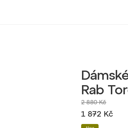
Dámské 
Rab To
2 880 Kč
1 872 Kč
Akce