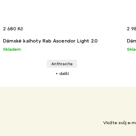
2 680 Kč
2 9
Dámské kalhoty Rab Ascendor Light 2.0
Dám
Skladem
Skl
Anthracite
+ další
Vložte svůj e-