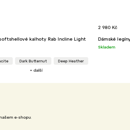
2 980 Kč
oftshellové kalhoty Rab Incline Light
Dámské legín
Skladem
acite
Dark Butternut
Deep Heather
+ další
 našem e-shopu.