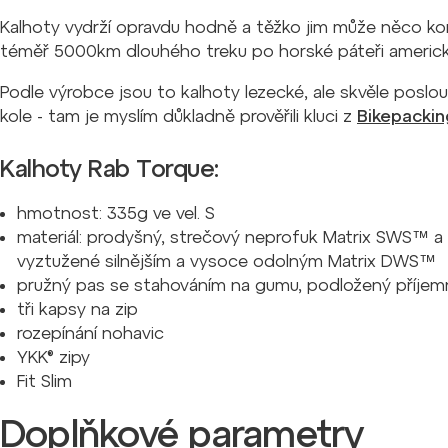
Kalhoty vydrží opravdu hodně a těžko jim může něco konk
téměř 5000km dlouhého treku po horské páteři americ
Podle výrobce jsou to kalhoty lezecké, ale skvěle poslouž
kole - tam je myslím důkladně prověřili kluci z
Bikepackin
Kalhoty Rab Torque:
hmotnost: 335g ve vel. S
materiál: prodyšný, strečový neprofuk Matrix SWS™ a k
vyztužené silnějším a vysoce odolným Matrix DWS™
pružný pas se stahováním na gumu, podložený příje
tři kapsy na zip
rozepínání nohavic
YKK® zipy
Fit Slim
Doplňkové parametry