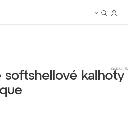
Značka:
R
softshellové kalhoty
rque