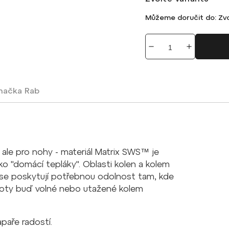
Můžeme doručit do:
Zvo
načka
Rab
, ale pro nohy - materiál Matrix SWS™ je
ko "domácí tepláky". Oblasti kolen a kolem
ase poskytují potřebnou odolnost tam, kde
lhoty buď volné nebo utažené kolem
paře radostí.