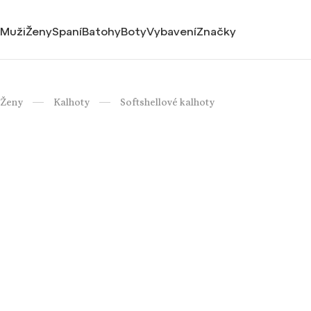
Muži
Ženy
Spaní
Batohy
Boty
Vybavení
Značky
Ženy
Kalhoty
Softshellové kalhoty
/
/