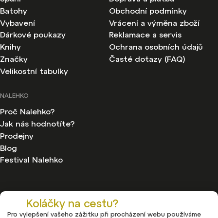
Batohy
Obchodní podmínky
Vybavení
Vrácení a výměna zboží
Dárkové poukazy
Reklamace a servis
Knihy
Ochrana osobních údajů
Značky
Časté dotazy (FAQ)
Velikostní tabulky
NALEHKO
Proč Nalehko?
Jak nás hodnotíte?
Prodejny
Blog
Festival Nalehko
Koláčky na cestu?
Pro vylepšení vašeho zážitku při procházení webu používáme