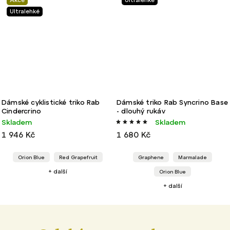
Ultralehké
Dámské cyklistické triko Rab
Dámské triko Rab Syncrino Base
Cindercrino
- dlouhý rukáv
Skladem
Skladem
1 946 Kč
1 680 Kč
Orion Blue
Red Grapefruit
Graphene
Marmalade
+ další
Orion Blue
+ další