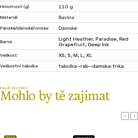
110 g
Hmotnost (g)
:
Bavlna
Materiál
:
Dámské
Pánské/dámské/unisex
:
Light Heather, Paradise, Red
Barva
:
Grapefruit, Deep Ink
XS, S, M, L, XL
Velikost
:
tabulka--rab--damska-trika
Velikostní tabulka
:
Previou
Ne
Akce
Ultralehké