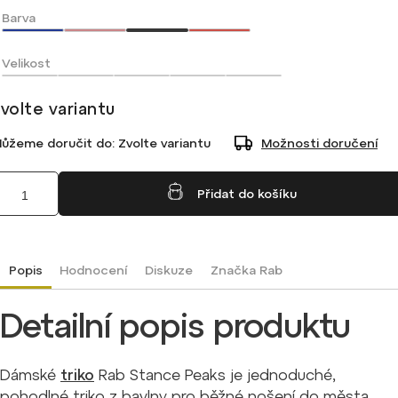
Barva
Velikost
volte variantu
ůžeme doručit do:
Zvolte variantu
Možnosti doručení
Přidat do košíku
Popis
Hodnocení
Diskuze
Značka
Rab
Detailní popis produktu
Dámské
triko
Rab Stance Peaks je jednoduché,
pohodlné triko z bavlny pro běžné nošení do města.