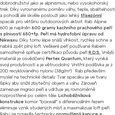
dobrodružství jako je alpinismus, nebo vysokohorský
trek. Díky vyrovnanému poměru váhy, tepla, sbalitelnosti
a pohodlí ale skvěle poslouží jako lehký
třísezónní
spacák pro většinu outdoorových aktivit. Rab Alpine
600 je naplněn
600 gramy kachního prachového peří
s plnivostí 650+fp. Peří má hydrofobní úpravu od
Nikwaxu.
Díky tomu lépe snáší vlhkost, rychleji schne a
nabírá zpět plný loft. Veškeré peří používané Rabem
samozřejmě splňuje certifikaci původu peří
R.D.S.
Vnější
materiál je osvědčený
Pertex Quantum,
který vyniká
svojí prodyšností a je větruodolný. Vnitřní podšívka je z
20D recyklovaného nylonu (38g/m²). Rab především
myslel na technické detaily. Tvar spacáku je ve tvaru
šipky aby snížil zbytečný objem a váhu. Zároveň
zamezuje migraci peří a udržuje jej rovnoměrně
rozprostřené po celém těle.
Lichoběžníková
konstrukce
komor "boxwall" s diferenciálním řezem
eliminuje vznik studených míst a maximalizuje loft peří.
Rabu se povedla technicky
promyšlená kapuce a