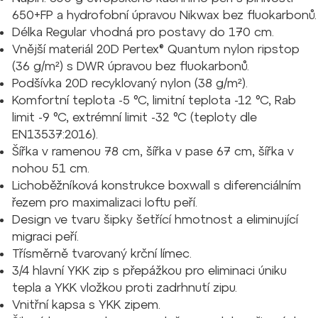
650+FP a hydrofobní úpravou Nikwax bez fluokarbonů.
Délka Regular vhodná pro postavy do 170 cm.
Vnější materiál 20D Pertex® Quantum nylon ripstop
(36 g/m²) s DWR úpravou bez fluokarbonů.
Podšívka 20D recyklovaný nylon (38 g/m²).
Komfortní teplota -5 °C, limitní teplota -12 °C, Rab
limit -9 °C, extrémní limit -32 °C (teploty dle
EN13537:2016).
Šířka v ramenou 78 cm, šířka v pase 67 cm, šířka v
nohou 51 cm.
Lichoběžníková konstrukce boxwall s diferenciálním
řezem pro maximalizaci loftu peří.
Design ve tvaru šipky šetřící hmotnost a eliminující
migraci peří.
Třísměrně tvarovaný krční límec.
3/4 hlavní YKK zip s přepážkou pro eliminaci úniku
tepla a YKK vložkou proti zadrhnutí zipu.
Vnitřní kapsa s YKK zipem.