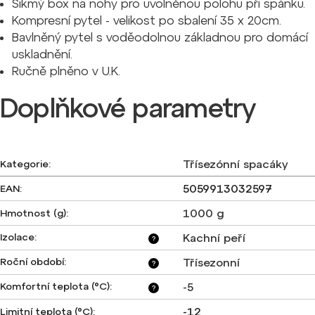
Šikmý box na nohy pro uvolněnou polohu při spánku.
Kompresní pytel - velikost po sbalení 35 x 20cm.
Bavlněný pytel s voděodolnou základnou pro domácí
uskladnění.
Ručně plněno v U.K.
Doplňkové parametry
Třísezónní spacáky
Kategorie
:
5059913032597
EAN
:
1000 g
Hmotnost (g)
:
Izolace
:
Kachní peří
?
Roční období
:
Třísezonní
?
Komfortní teplota (°C)
:
-5
?
-12
Limitní teplota (°C)
: