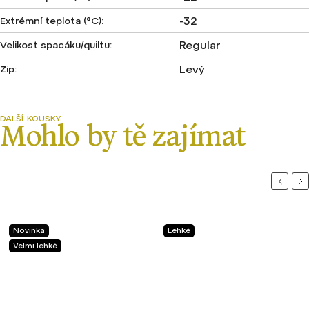
-32
Extrémní teplota (°C)
:
Regular
Velikost spacáku/quiltu
:
Levý
Zip
:
Previou
Ne
Novinka
Lehké
Velmi lehké