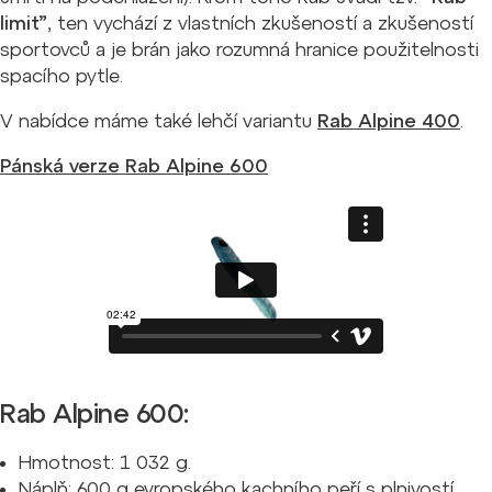
limit”
, ten vychází z vlastních zkušeností a zkušeností
sportovců a je brán jako rozumná hranice použitelnosti
spacího pytle.
V nabídce máme také lehčí variantu
Rab Alpine 400
.
Pánská verze Rab Alpine 600
Rab Alpine 600:
Hmotnost: 1 032 g.
Náplň: 600 g evropského kachního peří s plnivostí