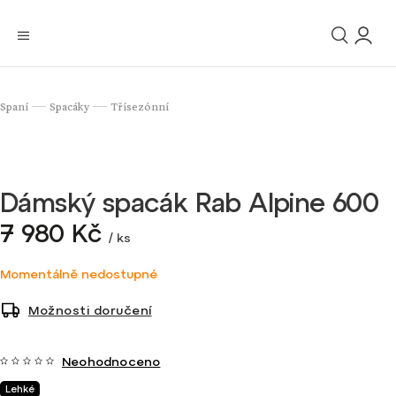
Spaní
Spacáky
Třísezónní
/
/
Dámský spacák Rab Alpine 600
7 980 Kč
/ ks
Momentálně nedostupné
Možnosti doručení
Neohodnoceno
Lehké