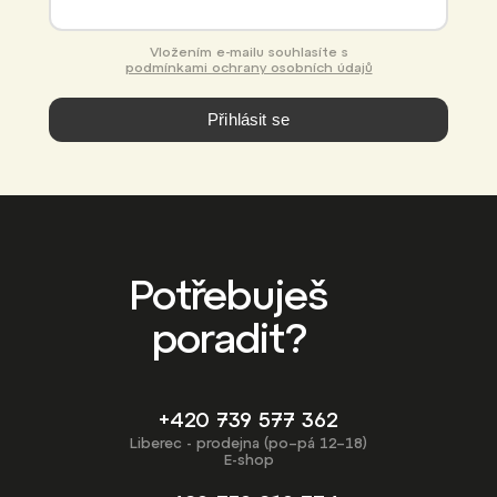
Vložením e-mailu souhlasíte s
podmínkami ochrany osobních údajů
Přihlásit se
Potřebuješ
poradit?
+420 739 577 362
Liberec - prodejna (po–pá 12–18)
E-shop