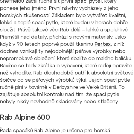
Sheffieldu začal ručně šít první
spací pytel
, který
ponese jeho jméno. První návrhy vycházely z jeho
horských zkušeností. Základem bylo vytvářet kvalitní,
lehké a teplé spací pytle, které budou v horách dobře
sloužit. Právě takové věci Rab dělá – lehké a spolehlivé.
Přemýšlí nad detaily, přichází s novými materiály. Jako
když v 90. letech poprvé použil tkaninu
Pertex
, z níž
dodnes vznikají ty nejodolnější péřové výrobky nebo
nepromokavé oblečení, které sbalíte do malého balíčku.
Bavíme se tady zkrátka o vybavení, které raději opravíte
než vyhodíte. Rab dlouhodobě patří k absolutní světové
špičce co se péřových výrobků týká. Jejich spací pytle
ručně plní v továrně v Derbyshire ve Velké Británii. To
zajišťuje absolutní kontrolu nad tím, že spací pytle
nebyly nikdy nevhodně skladovány nebo stlačeny.
Rab Alpine 600
Řada spacáků Rab Alpine je určena pro horská