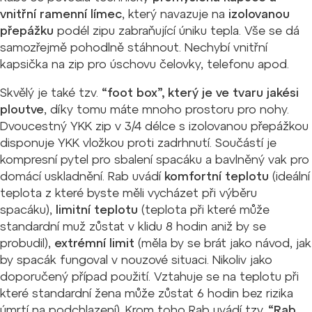
vnitřní ramenní límec
, který navazuje na
izolovanou
přepážku
podél zipu zabraňující úniku tepla. Vše se dá
samozřejmě pohodlně stáhnout. Nechybí vnitřní
kapsička na zip pro úschovu čelovky, telefonu apod.
Skvělý je také tzv.
“foot box”, který je ve tvaru jakési
ploutve
, díky tomu máte mnoho prostoru pro nohy.
Dvoucestný YKK zip v 3/4 délce s izolovanou přepážkou
disponuje YKK vložkou proti zadrhnutí. Součástí je
kompresní pytel pro sbalení spacáku a bavlněný vak pro
domácí uskladnění. Rab uvádí
komfortní teplotu
(ideální
teplota z které byste měli vycházet při výběru
spacáku),
limitní teplotu
(teplota při které může
standardní muž zůstat v klidu 8 hodin aniž by se
probudil),
extrémní limit
(měla by se brát jako návod, jak
by spacák fungoval v nouzové situaci. Nikoliv jako
doporučený případ použití. Vztahuje se na teplotu při
které standardní žena může zůstat 6 hodin bez rizika
úmrtí na podchlazení). Krom toho Rab uvádí tzv.
“Rab