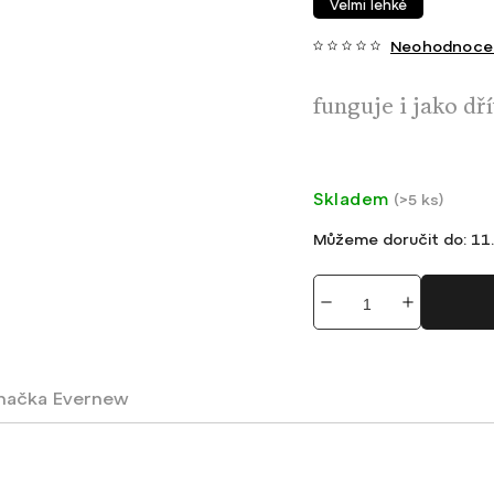
Velmi lehké
Neohodnoce
funguje i jako dř
Skladem
(
>5 ks
)
Můžeme doručit do:
11.
načka
Evernew