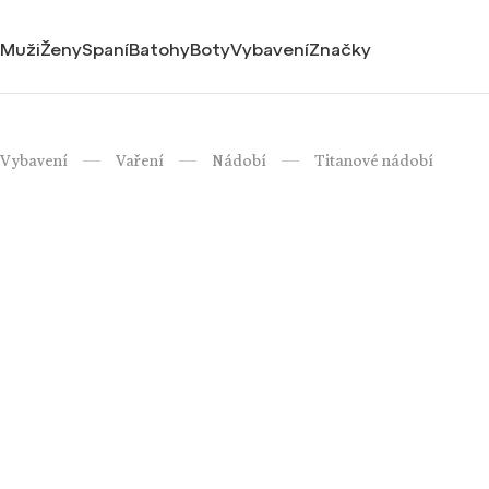
Muži
Ženy
Spaní
Batohy
Boty
Vybavení
Značky
Vybavení
Vaření
Nádobí
Titanové nádobí
/
/
/