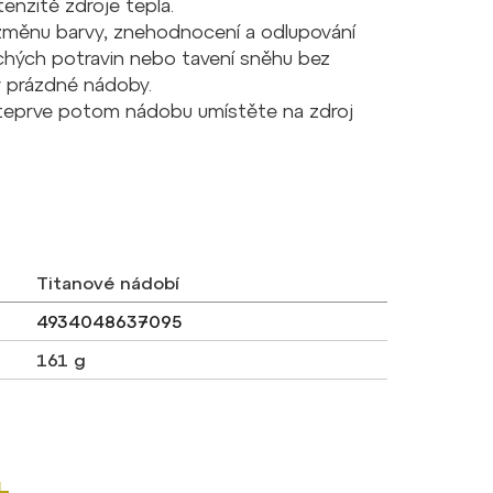
tenzitě zdroje tepla.
 změnu barvy, znehodnocení a odlupování
uchých potravin nebo tavení sněhu bez
v prázdné nádoby.
, teprve potom nádobu umístěte na zdroj
Titanové nádobí
4934048637095
161 g