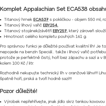
Komplet Appalachian Set ECA538 obsahu
Titanový hrnek
ECA537
s pokličkou - objem 550 ml, 
Titanový lihový vařič
EBY254.
Titanový stojánek/závětří
EBY257
, který zároveň slouží 
Hmotnost celého kompletu pouhých 161 g.
Pro správnou funkci je důležité používat kvalitní líh! Je
nepojede na benzín Speciál... takže i lihový vařič potřebuj
protože je perfektně čistý, hoří bez zápachu a sazí a
kolem 100 Kč / litr.
Rozhodně nekupujte technický líh v oranžové láhvi!!! Li
špatně hoří, prská a tvoří hodně sazí!!!
Pozor důležité!
Výrobek nepřehřívejte, jinak jídlo skrz tenkou kovovou 