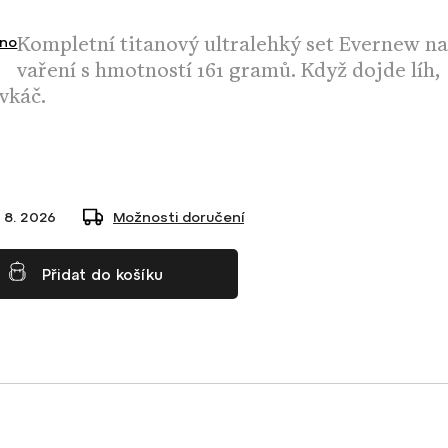
Kompletní titanový ultralehký set Evernew n
no
vaření s hmotností 161 gramů. Když dojde líh,
ívkáč.
 8. 2026
Možnosti doručení
Přidat do košíku