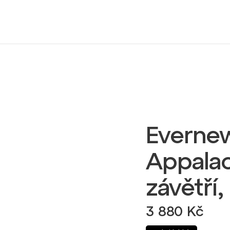
Evernew
Appalach
závětří,
3 880 Kč