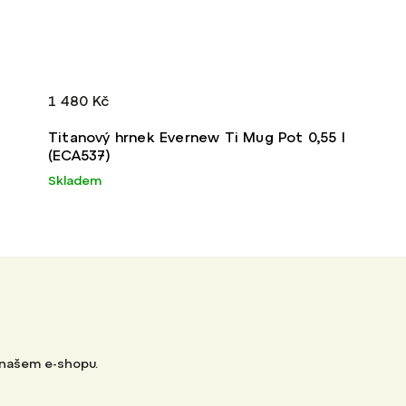
1 480 Kč
Titanový hrnek Evernew Ti Mug Pot 0,55 l
(ECA537)
Skladem
 našem e-shopu.