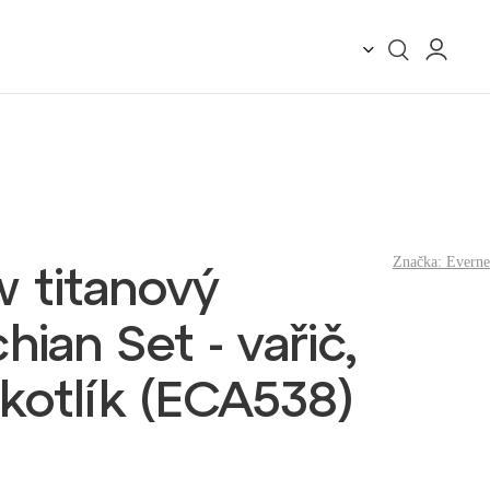
Značka:
Evern
 titanový
ian Set - vařič,
 kotlík (ECA538)