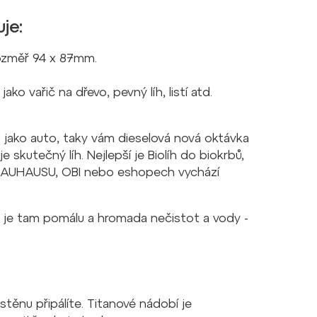
je:
rozměř 94 x 87mm.
jako vařič na dřevo, pevný líh, listí atd.
 to jako auto, taky vám dieselová nová oktávka
e skutečný líh. Nejlepší je Biolíh do biokrbů,
 v BAUHAUSU, OBI nebo eshopech vychází
hu je tam pomálu a hromada nečistot a vody -
stěnu připálíte. Titanové nádobí je