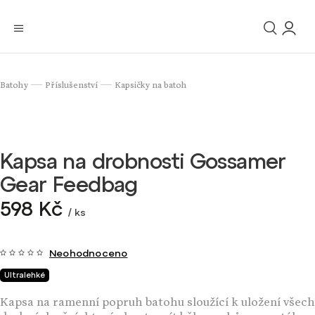
Batohy
Příslušenství
Kapsičky na batoh
/
/
Kapsa na drobnosti Gossamer
Gear Feedbag
598 Kč
/ ks
Neohodnoceno
Ultralehké
Kapsa na ramenní popruh batohu sloužící k uložení všech