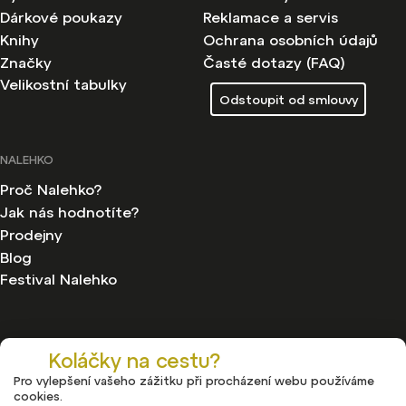
Dárkové poukazy
Reklamace a servis
Knihy
Ochrana osobních údajů
Značky
Časté dotazy (FAQ)
Velikostní tabulky
Odstoupit od smlouvy
NALEHKO
Proč Nalehko?
Jak nás hodnotíte?
Prodejny
Blog
Festival Nalehko
Koláčky na cestu?
Pro vylepšení vašeho zážitku při procházení webu používáme
Copyright 2026
Nalehko
. Všechna práva vyhrazena.
cookies.
Upravit nastavení cookies