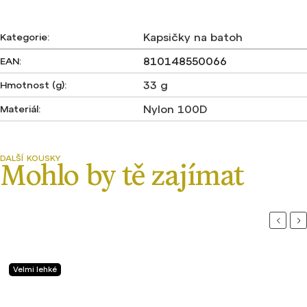
Kapsičky na batoh
Kategorie
:
810148550066
EAN
:
33 g
Hmotnost (g)
:
Nylon 100D
Materiál
:
Previou
Ne
Velmi lehké