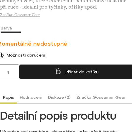
drobných věcí, které chcete mít během chůze neustále
při ruce - ideální pro tyčinky, oříšky apod.
Značka:
Gossamer Gear
Barva
Momentálně nedostupné
Možnosti doručení
Přidat do košíku
Popis
Hodnocení
Diskuze (2)
Značka
Gossamer Gear
Detailní popis produktu