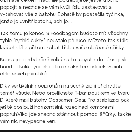
Už máte celkem hlad, ale potřebujete ještě trochu
popojít a nechce se vám kvůli jídlu zastavovat a
vytahovat vše z batohu. Bohatě by postačila tyčinka,
jenže je uvnitř batohu, ach jo…
Tak tomu je konec. S Feedbagem budete mít všechny
tyhle “rychlé cukry” neustále při ruce. Můžete tak stále
kráčet dál a přitom zobat třeba vaše oblíbené oříšky.
Kapsa je dostatečně velká na to, abyste do ní nacpali
hned několik tyčinek nebo nějaký ten balíček vašich
oblíbených pamlsků.
Díky vertikálním popruhům na suchý zip ji přichytíte
téměř všude. Nebo provlíknete T-bar poutkem ve tvaru
D, které mají batohy Gossamer Gear. Pro stabilizaci pak
ještě poslouží horizontální, rozepínací kompresní
popruh.Víko jde snadno stáhnout pomocí šňůrky, takže
vám nic nevypadne ven.