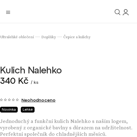
Ultralehké oblečení
Doplňky
Čepice a kulichy
/
/
Kulich Nalehko
340 Kč
/ ks
Neohodnoceno
Novinka
Lehké
Jednoduchý a funkční kulich Nalehko s naším logem,
vyrobený z organické bavlny s důrazem na udržitelnost.
Perfektní společník do chladnějších měsíců.