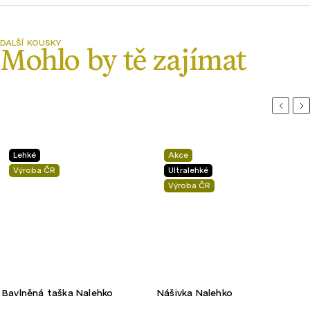
Previou
Ne
Lehké
Akce
Výroba ČR
Ultralehké
Výroba ČR
Bavlněná taška Nalehko
Nášivka Nalehko