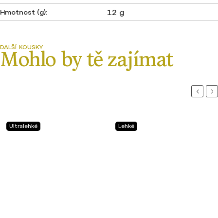
12 g
Hmotnost (g)
:
Previou
Ne
Ultralehké
Lehké