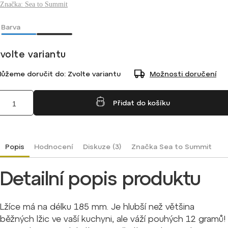
Značka:
Sea to Summit
Barva
volte variantu
ůžeme doručit do:
Zvolte variantu
Možnosti doručení
Přidat do košíku
Popis
Hodnocení
Diskuze (3)
Značka
Sea to Summit
Detailní popis produktu
Lžíce má na délku 185 mm. Je hlubší než většina
běžných lžic ve vaší kuchyni, ale váží pouhých 12 gramů!