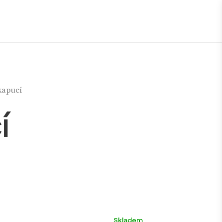
kapucí
í
Nové barvy
Výroba ČR
Ultralehké
Skladem