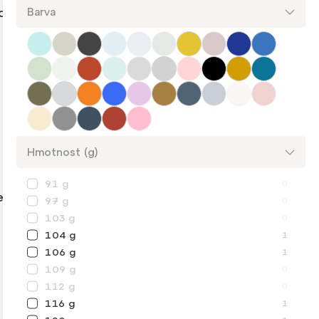
dor
Pánská mikina Rab Ascendor
Barva
Light Hoody 2.0
2 480 Kč
+ další
Hmotnost (g)
Velmi lehké
Nové barvy
Skladem
91 g
0
e
Pánská mikina Rab Nexus
97 g
0
Hoody
103 g
0
104 g
1
2 280 Kč
od
106 g
1
109 g
0
+ další
112 g
0
116 g
1