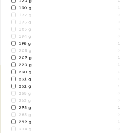
120 g
1
130 g
1
172 g
0
175 g
0
185 g
0
194 g
0
195 g
1
205 g
0
207 g
1
220 g
1
230 g
1
231 g
1
251 g
1
255 g
0
 našem e-shopu.
263 g
0
275 g
1
285 g
0
299 g
1
304 g
0