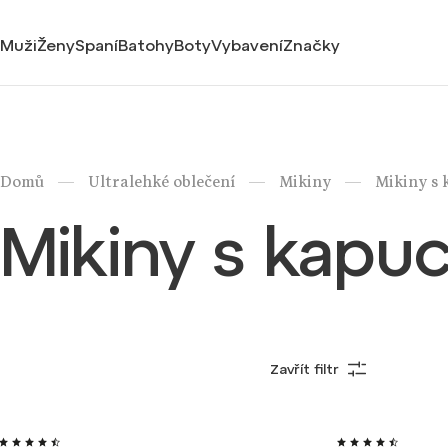
Muži
Ženy
Spaní
Batohy
Boty
Vybavení
Značky
/
/
/
Domů
Ultralehké oblečení
Mikiny
Mikiny s 
Mikiny s kapuc
Zavřít filtr
Nejprodávanější
Nejlevnější
Velmi lehké
Výroba ČR
Ultralehké