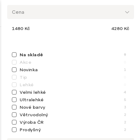
Cena
1480
Kč
4280
Kč
Na skladě
9
Akce
0
Novinka
1
Tip
0
Lehké
0
Velmi lehké
4
Ultralehké
5
Nové barvy
3
Větruodolný
2
Výroba ČR
2
Prodyšný
2
Ultralehké
Skladem