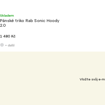
Novinka
Ultralehké
Skladem
Pánské triko Rab Sonic Hoody
2.0
1 480 Kč
+ další
Vložte svůj e-