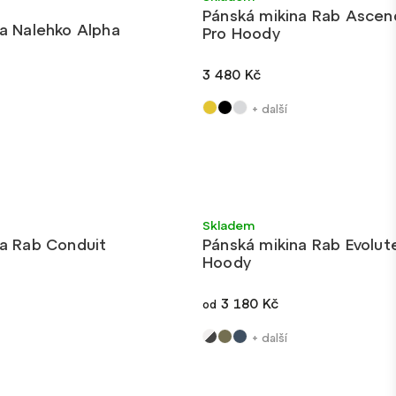
Pánská mikina Rab Ascen
a Nalehko Alpha
Pro Hoody
3 480 Kč
+ další
Velmi lehké
Nové barvy
Skladem
na Rab Conduit
Pánská mikina Rab Evolut
Hoody
3 180 Kč
od
+ další