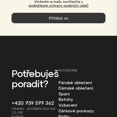
Vložením e-mailu souhlasíte s
podmínkami ochrany osobních údajů
Přihlásit se
Potřebuješ
KATEGORIE
poradit?
Pánské oblečení
Dámské oblečení
Spaní
Batohy
+420 739 577 362
Vybavení
Liberec - prodejna (po–pá
Dárkové poukazy
12–18)
Knihy
E-shop