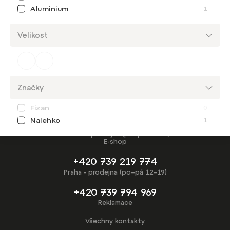
Aluminium
1
Velikost
Potřebuješ
poradit?
Značky
Fizan
0
Nalehko
1
+420 739 577 362
Liberec - prodejna (po–pá 12–18)
E-shop
+420 739 219 774
Praha - prodejna (po–pá 12–19)
+420 739 794 969
Reklamace
Všechny kontakty