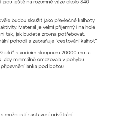
ání jsou ještě na rozumné váze okolo 340
věle budou sloužit jako převlečné kalhoty
ktivity. Materiál je velmi příjemný i na holé
ání tak, jak budete zrovna potřebovat.
ální pohodlí a zabraňuje "cestování kalhot".
 Shield® s vodním sloupcem 20000 mm a
k, aby minimálně omezovala v pohybu.
 připevnění lanka pod botou.
s možností nastavení odvětrání.