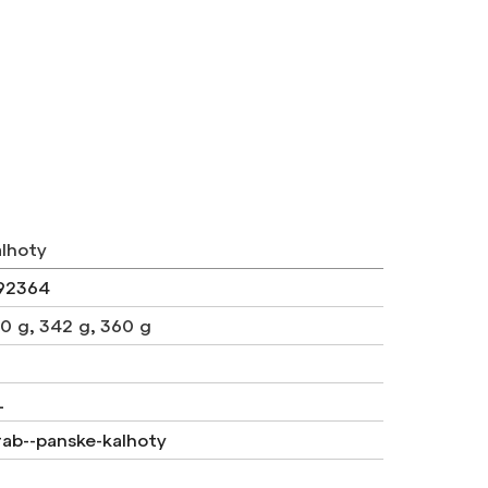
alhoty
92364
0 g
,
342 g
,
360 g
L
rab--panske-kalhoty