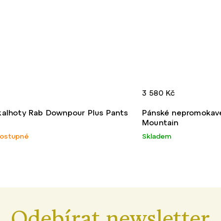
80 Kč
2 180 Kč
ské nepromokavé kalhoty Rab Downpour
Pánské 
ntain
Pants
adem
Skladem
Black
+ další