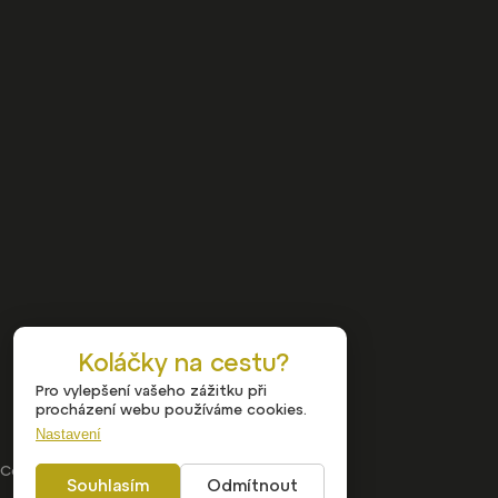
Koláčky na cestu?
Pro vylepšení vašeho zážitku při
procházení webu používáme cookies.
Nastavení
Copyright 2026
Nalehko
Souhlasím
Odmítnout