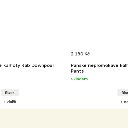
5 880 Kč
nepromokavé kalhoty Rab Downpour
Pánská neprom
Skladem
Da
Black
+ další