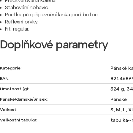
Předtvarovaná kolena.
Stahování nohavic.
Poutka pro připevnění lanka pod botou.
Reflexní prvky.
Fit: regular.
Doplňkové parametry
Pánské k
Kategorie
:
8214687
EAN
:
324 g
,
34
Hmotnost (g)
:
Pánské
Pánské/dámské/unisex
:
S, M, L, X
Velikost
:
tabulka--
Velikostní tabulka
: