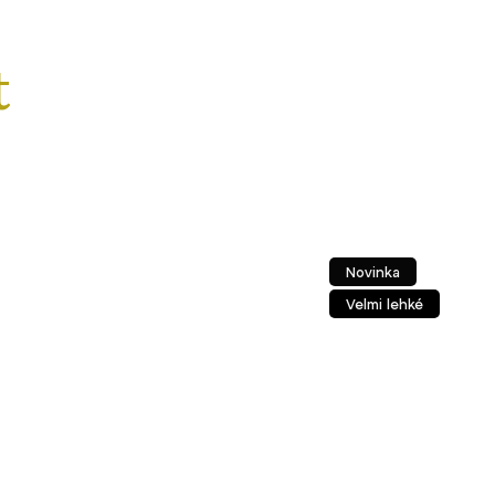
Novinka
Novink
Velmi lehké
Velmi l