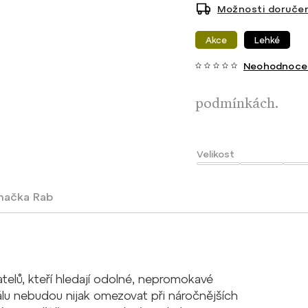
Možnosti doručen
Akce
Lehké
Neohodnoce
podmínkách.
Velikost
načka
Rab
vatelů, kteří hledají odolné, nepromokavé
lu nebudou nijak omezovat při náročnějších