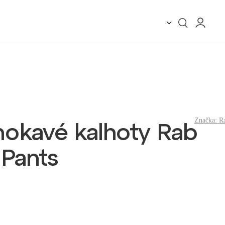
Značka:
R
okavé kalhoty Rab
 Pants