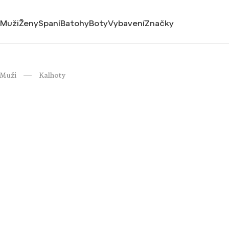
Muži
Ženy
Spaní
Batohy
Boty
Vybavení
Značky
Muži
Kalhoty
/