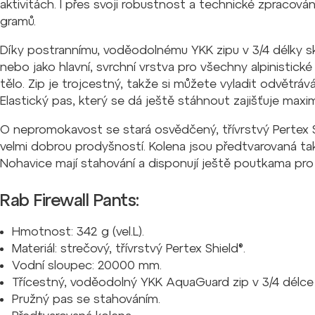
aktivitách. I přes svoji robustnost a technické zpracov
gramů.
Díky postrannímu, voděodolnému YKK zipu v 3/4 délky sk
nebo jako hlavní, svrchní vrstva pro všechny alpinistické a
tělo. Zip je trojcestný, takže si můžete vyladit odvětráv
Elastický pas, který se dá ještě stáhnout zajišťuje maxim
O nepromokavost se stará osvědčený, třívrstvý Pertex
velmi dobrou prodyšností. Kolena jsou předtvarovaná ta
Nohavice mají stahování a disponují ještě poutkama pro
Rab Firewall Pants:
Hmotnost: 342 g (vel.L).
Materiál: strečový, třívrstvý Pertex Shield®.
Vodní sloupec: 20000 mm.
Třícestný, voděodolný YKK AquaGuard zip v 3/4 délce 
Pružný pas se stahováním.