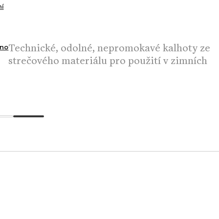
í
Technické, odolné, nepromokavé kalhoty ze
no
strečového materiálu pro použití v zimních