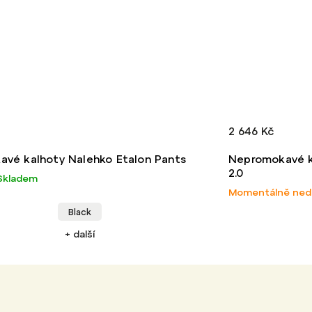
2 646 Kč
3 5
Nepromokavé kalhoty Rab Downpour Plus Pants
Pán
2.0
Mou
Momentálně nedostupné
Skl