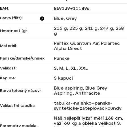
8591397111896
EAN
:
Barva (filtr)
:
Blue
,
Grey
?
216 g
,
225 g
,
241 g
,
247 g
,
258
Hmotnost (g)
:
g
Pertex Quantum Air
,
Polartec
Materiál
:
Alpha Direct
Pánské
Pánské/dámské/unisex
:
S, M, L, XL, XXL
Velikost
:
S kapucí
Kapuce
:
Blue aspiring, Blue Grey
Barva (přesný název)
:
Aspiring, Anthracite
tabulka--nalehko--panske-
Velikostní tabulka
:
synteticke-zateplovaci-bundy
Náš nejlepší lyžař měří 168 cm,
váží 60 kg a obléká velikost S.
Parametry modela
: