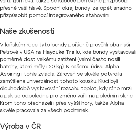
všitá gumička, takže se kapuce perfektně přizpůsobí
přesně vaší hlavě. Spodní okraj bundy lze opět snadno
přizpůsobit pomocí integrovaného stahování.
Naše zkušenosti
V loňském roce tyto bundy pořádně prověřili oba naši
Petrové v USA na
Hayduke Trailu
, kde bundy vystavovali
poměrně dost velkému zatížení (velmi často nosili
batohy, které měly i 20 kg). K našemu údivu Alpha
Aspiring i tohle zvládla. Zároveň se skvěle potvrdila
zamýšlená univerzálnost tohoto kousku. Kluci byli
dlouhodobě vystavování rozsahu teplot, kdy ráno mrzli
a pak se odpoledne pro změnu vařili na poledním slunci.
Krom toho přecházeli i přes vyšší hory, takže Alpha
skvěle pracovala za všech podmínek.
Výroba v ČR