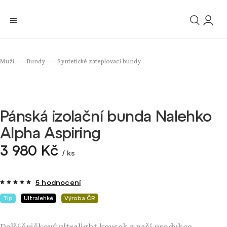
Muži
Bundy
Syntetické zateplovací bundy
/
/
Pánská izolační bunda Nalehko
Alpha Aspiring
3 980 Kč
/ ks
5 hodnocení
Tip
Ultralehké
Výroba ČR