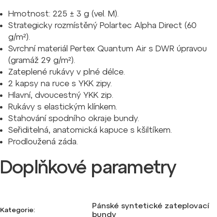
Hmotnost: 225 ± 3 g (vel. M).
Strategicky rozmístěný Polartec Alpha Direct (60
g/m²).
Svrchní materiál Pertex Quantum Air s DWR úpravou
(gramáž 29 g/m²).
Zateplené rukávy v plné délce.
2 kapsy na ruce s YKK zipy.
Hlavní, dvoucestný YKK zip.
Rukávy s elastickým klínkem.
Stahování spodního okraje bundy.
Seřiditelná, anatomická kapuce s kšiltíkem.
Prodloužená záda.
Doplňkové parametry
Pánské syntetické zateplovací
Kategorie
:
bundy