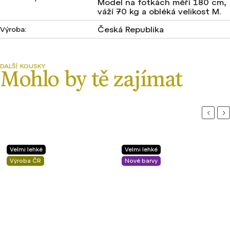
Model na fotkách měří 180 cm,
váží 70 kg a obléká velikost M.
Česká Republika
Výroba
:
Previou
Ne
Velmi lehké
Lehké
Nové barvy