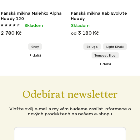
lpha
Pánská mikina Rab Evolute
Pánská bunda Rab VR Al
Hoody
Light Jacket
Skladem
Skladem
3 180 Kč
3 980 Kč
od
od
Beluga
Light Khaki
Deep Ink
Graphene
+ další
Tempest Blue
+ další
Odebírat newsletter
Vložte svůj e-mail a my vám budeme zasílat informace o
nových produktech na našem e-shopu.