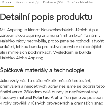
Popis
Hodnocení (5)
Diskuze (55)
Značka
Nalehko
Detailní popis produktu
Mt. Aspiring je klenot Novozélandských Jižních Alp a
zároveň slovo aspiring znamená "mít ambici". Ta nám v
Nalehko nikdy nechyběla, proto jsme se rozhodli stvořit
unikátní, lehkou bundu pro aktivní pohyb v chladnějších,
ale i mírnějších podmínkách. Výsledkem je bunda
Nalehko Alpha Aspiring.
Špičkové materiály a technologie
Jako vždy nás to stálo několik měsíců testování,
přemýšlení a nesčetných úprav než jsme se dobrali této
finální verze. Základem celé bundy je nepřekonatelný
fleecový materiál
Polartec Alpha
. Ten jsme za poslední
4 roky prověřili v různých provedeních a gramážích snad