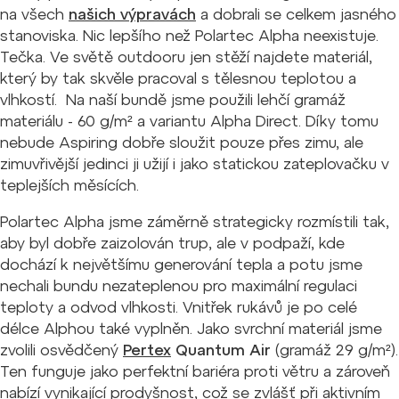
na všech
našich výpravách
a dobrali se celkem jasného
stanoviska. Nic lepšího než Polartec Alpha neexistuje.
Tečka. Ve světě outdooru jen stěží najdete materiál,
který by tak skvěle pracoval s tělesnou teplotou a
vlhkostí. Na naší bundě jsme použili lehčí gramáž
materiálu - 60 g/m² a variantu Alpha Direct. Díky tomu
nebude Aspiring dobře sloužit pouze přes zimu, ale
zimuvřivější jedinci ji užijí i jako statickou zateplovačku v
teplejších měsících.
Polartec Alpha jsme záměrně strategicky rozmístili tak,
aby byl dobře zaizolován trup, ale v podpaží, kde
dochází k největšímu generování tepla a potu jsme
nechali bundu nezateplenou pro maximální regulaci
teploty a odvod vlhkosti. Vnitřek rukávů je po celé
délce Alphou také vyplněn. Jako svrchní materiál jsme
zvolili osvědčený
Pertex
Quantum Air
(gramáž 29 g/m²).
Ten funguje jako perfektní bariéra proti větru a zároveň
nabízí vynikající prodyšnost, což se zvlášť při aktivním