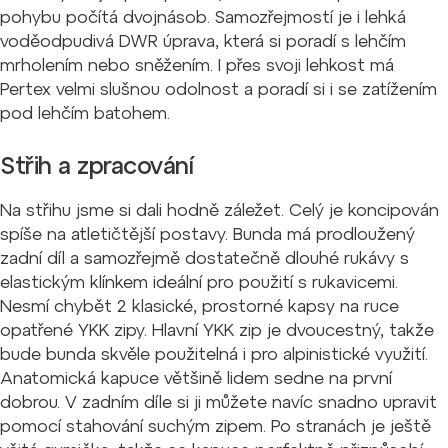
pohybu počítá dvojnásob. Samozřejmostí je i lehká
voděodpudivá DWR úprava, která si poradí s lehčím
mrholením nebo sněžením. I přes svoji lehkost má
Pertex velmi slušnou odolnost a poradí si i se zatížením
pod lehčím batohem.
Střih a zpracování
Na střihu jsme si dali hodně záležet. Celý je koncipován
spíše na atletičtější postavy. Bunda má prodloužený
zadní díl a samozřejmě dostatečně dlouhé rukávy s
elastickým klínkem ideální pro použití s rukavicemi.
Nesmí chybět 2 klasické, prostorné kapsy na ruce
opatřené YKK zipy. Hlavní YKK zip je dvoucestný, takže
bude bunda skvěle použitelná i pro alpinistické využití.
Anatomická kapuce většině lidem sedne na první
dobrou. V zadním díle si ji můžete navíc snadno upravit
pomocí stahování suchým zipem. Po stranách je ještě