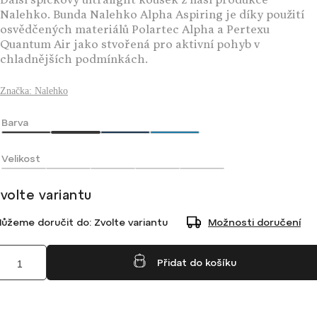
Další špičkový ultralight kousek z naší produkce
Nalehko. Bunda Nalehko Alpha Aspiring je díky použití
osvědčených materiálů Polartec Alpha a Pertexu
Quantum Air jako stvořená pro aktivní pohyb v
chladnějších podmínkách.
Značka:
Nalehko
Barva
Velikost
volte variantu
ůžeme doručit do:
Zvolte variantu
Možnosti doručení
Přidat do košíku