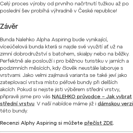
Celý proces výroby od prvního načrtnutí tužkou až po
poslední šev probíhá výhradně v České republice!
Závěr
Bunda Nalehko Alpha Aspiring bude vynikající,
víceúčelová bunda která si najde své využití ať už na
zimní dobrodružství s batohem, skialpy nebo na běžky.
Perfektně ale poslouží i pro běžnou turistiku v jarních a
podzimních měsících, kdy člověk neustále laboruje s
vrstvami. Jako velmi zajímavá varianta se také jeví jako
zateplovací vrstva místo péřové bundy při delších
akcích. Pokud si nejste jisti výběrem střední vrstvy,
připravili jsme pro vás
NALEHKO průvodce – Jak vybrat
střední vrstvu
. V naší nabídce máme již i
dámskou verzi
této bundy.
Recenzi Alphy Aspiring si můžete
přečíst ZDE
.