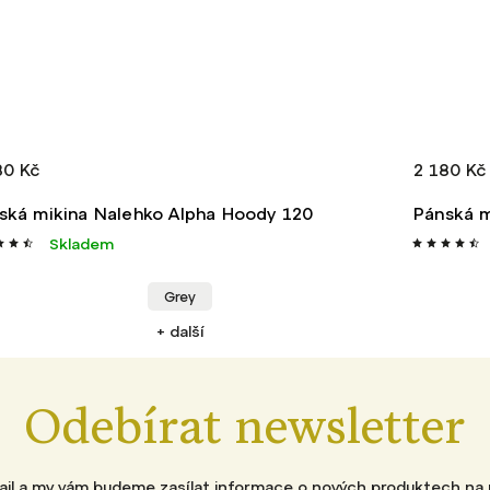
2 180 Kč
 120
Pánská mikina Nalehko Alpha Hoody 60
Skladem
Grey
Black
Honey
+ další
Odebírat newsletter
mail a my vám budeme zasílat informace o nových produktech na