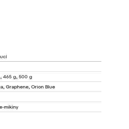
ucí
g
,
465 g
,
500 g
ga, Graphene, Orion Blue
e-mikiny