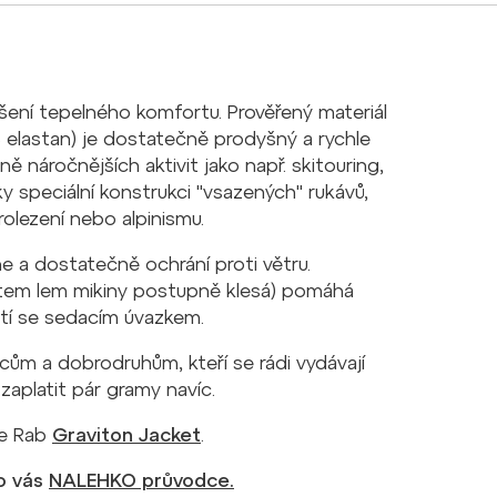
šení tepelného komfortu. Prověřený materiál
 elastan) je dostatečně prodyšný a rychle
 náročnějších aktivit jako např. skitouring,
 speciální konstrukci "vsazených" rukávů,
orolezení nebo alpinismu.
e a dostatečně ochrání proti větru.
stem lem mikiny postupně klesá) pomáhá
žití se sedacím úvazkem.
cům a dobrodruhům, kteří se rádi vydávají
 zaplatit pár gramy navíc.
ce Rab
Graviton Jacket
.
ro vás
NALEHKO průvodce.