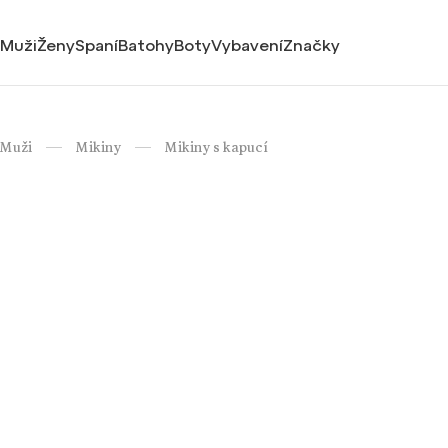
Muži
Ženy
Spaní
Batohy
Boty
Vybavení
Značky
Muži
Mikiny
Mikiny s kapucí
/
/