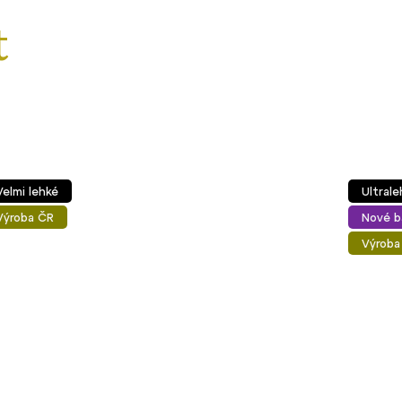
Ultralehké
Nové barvy
Výroba ČR