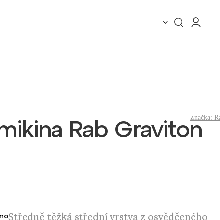
Značka:
R
mikina Rab Graviton
Středně těžká střední vrstva z osvědčeného
no