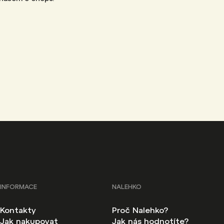
INFORMACE
NALEHKO
Kontakty
Proč Nalehko?
Jak nakupovat
Jak nás hodnotíte?