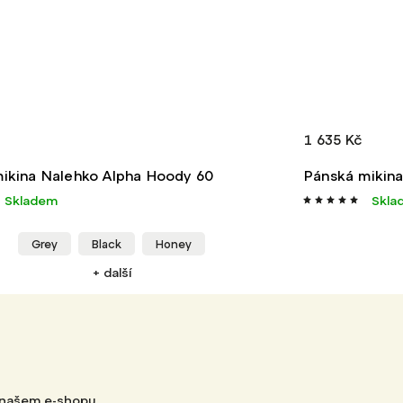
1 635 Kč
Pánská mikina Nalehko Hayduke Pull-on
Skladem
Grey/Green
+ další
 našem e-shopu.