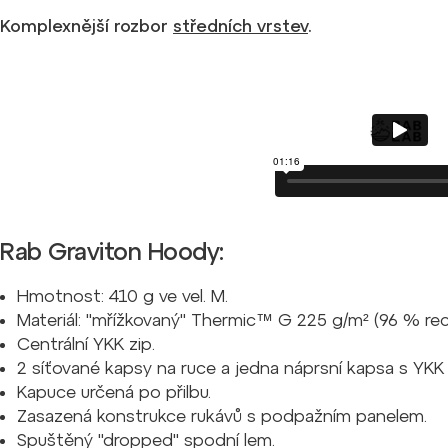
Komplexnější rozbor
středních vrstev
.
Rab Graviton Hoody:
Hmotnost: 410 g ve vel. M.
Materiál: "mřížkovaný" Thermic™ G 225 g/m² (96 % recy
Centrální YKK zip.
2 síťované kapsy na ruce a jedna náprsní kapsa s YKK 
Kapuce určená po přilbu.
Zasazená konstrukce rukávů s podpažním panelem.
Spuštěný "dropped" spodní lem.