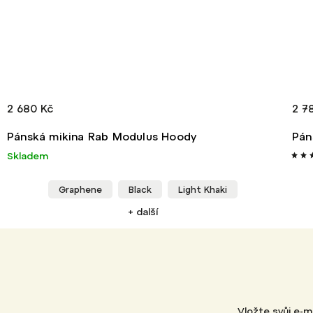
2 780 Kč
ody
Pánská mikina Nalehko Alpha Hoody
Skladem
Light Khaki
Grey
+ další
Vložte svůj e-