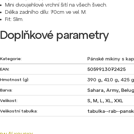
Mini dvoujehlové vrchní šití na všech švech.
Délka zadního dílu: 70cm ve vel. M.
Fit: Slim.
Doplňkové parametry
Pánské mikiny s kap
Kategorie
:
5059913072425
EAN
:
390 g
,
410 g
,
425 
Hmotnost (g)
:
Sahara, Army, Belu
Barva
:
S, M, L, XL, XXL
Velikost
:
tabulka--rab--pansk
Velikostní tabulka
: