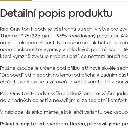
Detailní popis produktu
Rab Graviton Hoody je všetranná střední vrstva pro zvý
Thermic™ G (225 g/m² - 96%
recyklovaný
polyester, 4%
odvádí tělesnou vlhkost. Nemusíme se tak bát ani aerobně
nebo backcountry výpravy v chladných podmínkách. Díky
která výrazně zvyšuje mobilitu paží, se neztratí ani při h
Pružná kapuce je určena pod přilbu, střihově skvěle sedn
"Dropped" střih spodního lemu (od břicha k zadním čá
chránit zadní partie a zároveň je velice komfortní k pou
Rab Graviton Hoody skvěle poslouží zimomřivějším jedin
do chladných oblastí a nevadí jim si za teplotní komfort
V nabídce Nalehko máme ještě lehčí variantu bez kapu
Pokud si nejste jisti výběrem fleecu, připravili jsme p