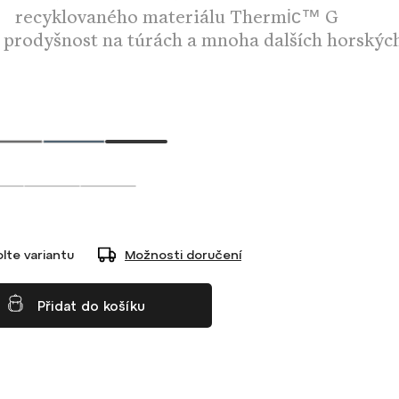
recyklovaného materiálu Thermic™ G
a prodyšnost na túrách a mnoha dalších horskýc
lte variantu
Možnosti doručení
Přidat do košíku