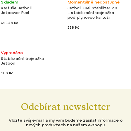
Lehké
Skladem
Momentálně nedostupné
Abecedně
Kartuše Jetboil
Jetboil Fuel Stabilizer 2.0
Jetpower Fuel
– stabilizační trojnožka
pod plynovou kartuši
148 Kč
od
238 Kč
Lehké
Vyprodáno
Stabilizační trojnožka
Jetboil
180 Kč
Odebírat newsletter
Vložte svůj e-mail a my vám budeme zasílat informace o
nových produktech na našem e-shopu.