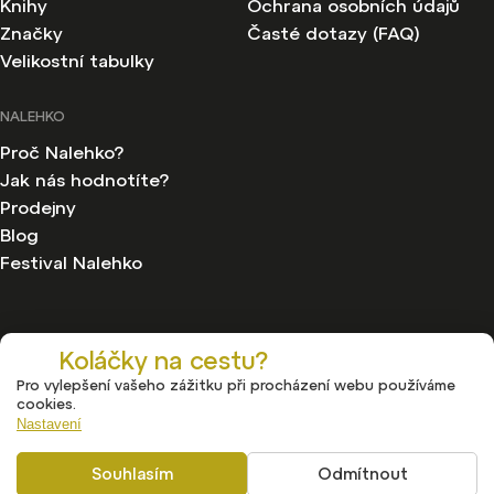
Knihy
Ochrana osobních údajů
Značky
Časté dotazy (FAQ)
Velikostní tabulky
NALEHKO
Proč Nalehko?
Jak nás hodnotíte?
Prodejny
Blog
Festival Nalehko
Koláčky na cestu?
Pro vylepšení vašeho zážitku při procházení webu používáme
Copyright 2026
Nalehko
. Všechna práva vyhrazena.
cookies.
Upravit nastavení cookies
Nastavení
Vytvořil
Shoptet
| Design
Shoptak.cz
Souhlasím
Odmítnout