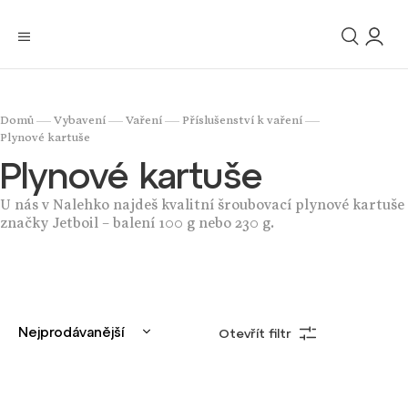
/
/
/
/
Domů
Vybavení
Vaření
Příslušenství k vaření
Plynové kartuše
Plynové kartuše
U nás v Nalehko najdeš kvalitní šroubovací plynové kartuše
značky Jetboil – balení 100 g nebo 230 g.
Nejprodávanější
Otevřít filtr
Nejlevnější
Nejdražší