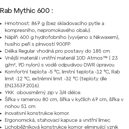
Rab Mythic 600 :
Hmotnost: 867 g (bez skladovacího pytle a
kompresního, nepromokavého obalu).
Náplň: 600 g hydrofobního (vyvíjeno s Nikwaxem),
husího peří s plnivostí 900FP.
Délka Regular vhodná pro postavy do 185 cm.
Vnější materiál i vnitřní materiál 10D Atmos™ ( 23
g/m², 7D nylon) s vodě odpudivou DWR úpravou.
Komfortní teplota -5 °C, limitní teplota -12 °C, Rab
limit -12 °C, extrémní limit -32 °C (teploty dle
EN13537:2016).
YKK obousměrný zip v 3/4 délce.
Šířka v ramenou 80 cm, šířka v kyčlích 67 cm, šířka v
nohou 51 cm.
Inovativní konstrukce komor.
Ergonomická, stahovací kapuce a vnitřní límec.
Lichoběžníková konstrukce komor eliminující vznik