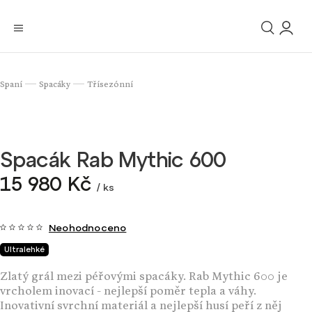
Spaní
Spacáky
Třísezónní
/
/
Spacák Rab Mythic 600
15 980 Kč
/ ks
Neohodnoceno
Ultralehké
Zlatý grál mezi péřovými spacáky. Rab Mythic 600 je
vrcholem inovací - nejlepší poměr tepla a váhy.
Inovativní svrchní materiál a nejlepší husí peří z něj