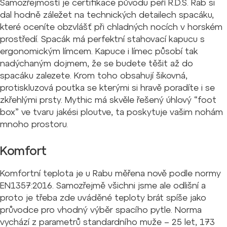
Samozřejmostí je certifikace původu peří R.D.S. Rab si
dal hodně záležet na technických detailech spacáku,
které oceníte obzvlášť při chladných nocích v horském
prostředí. Spacák má perfektní stahovací kapucu s
ergonomickým límcem. Kapuce i límec působí tak
nadýchaným dojmem, že se budete těšit až do
spacáku zalezete. Krom toho obsahují šikovná,
protiskluzová poutka se kterými si hravě poradíte i se
zkřehlými prsty. Mythic má skvěle řešený úhlový “foot
box” ve tvaru jakési ploutve, ta poskytuje vašim nohám
mnoho prostoru.
Komfort
Komfortní teplota je u Rabu měřena nově podle normy
EN1357:2016. Samozřejmě všichni jsme ale odlišní a
proto je třeba zde uváděné teploty brát spíše jako
průvodce pro vhodný výběr spacího pytle. Norma
vychází z parametrů standardního muže – 25 let, 173