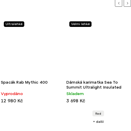
Previou
Ne
Velmi lehké
Ultralehké
Dámská karimatka Sea To
Nafukovací karimatka Big
Summit Ultralight Insulated
Agnes Zoom UL Insulated
Mat
Skladem
Skladem
3 698 Kč
4 380 Kč
od
Red
Orange
+ další
+ další