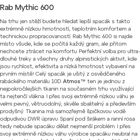
Rab Mythic 600
Na trhu jen stěží budete hledat lepší spacák s takto
extrémně nízkou hmotností, teplotním komfortem a
technickou propracovaností. Rab Mythic 600 si najde
místo všude, kde se počítá každý gram, ale přitom
nechcete ztrácet na komfortu. Perfektní volba pro ultra-
dlouhé treky a všechny druhy alpinistických aktivit, kde
jsou rychlost, efektivita a nízká hmotnost vybavení na
prvním místě! Celý spacák je ušitý z
osvědčeného
rabáckého materiálu 10D
Atmos™
ten je jednou z
nejpokročilejších tkanin na současném trhu využívající
ta nejtenčí vlákna. I přes svoji extrémně nízkou váhu je
velmi pevný, větruodolný, skvěle sbalitelný a především
prodyšný. Tkanina má samozřejmě špičkovou vodě
odpudivou DWR úpravu. Spaní pod širákem a ranní rosa
tedy nebude spacáku dělat nejmenší problém. I přes
svoji extrémně nízkou váhu výrobce spacáku neubral na