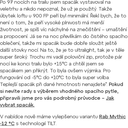
Po 97 nocích na trailu jsem spacák vystavoval na
veletrhu a nikdo nepoznal, že už je použitý. Takže
úbytek loftu u 900 FP peří byl minimální. Řekl bych, že to
není o tom, že peří vysoké plnivosti má menší
životnost, je spíš víc náchylné na znečištění – umaštění
a propocení. Já se na noc převlíkám do čistého spacího
oblečení, takže mi spacák bude dobře sloužit ještě
další stovky nocí. Na to, že je to ultralight, tak je v těle
super široký. Trochu mi vadil poloviční zip, protože pár
nocí ke konci trailu bylo +15°C a chtěl jsem se
spacákem jen přikrýt. To byla ovšem výjimka. Pro
fungování od -5°C do +10°C to byla super volba.
Teplejší spacák při dané hmotnosti nenajdete”.
Pokud
si nevíte rady s výběrem vhodného spacího pytle,
připravili jsme pro vás podrobný průvodce –
Jak
vybrat spacák.
V nabídce nově máme vylepšenou variantu
Rab Mythic
-12 °C
s technologií TILT.