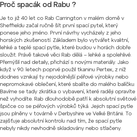
Proč spacák od Rabu ?
Je to již 40 let co Rab Carrington v malém domě v
Sheffieldu začal ručně šít první spací pytel, který
ponese jeho jméno. První návrhy vycházely z jeho
horských zkušeností. Základem bylo vytvářet kvalitní,
lehké a teplé spací pytle, které budou v horách dobře
sloužit. Právě takové věci Rab dělá – lehké a spolehlivé.
Přemýšlí nad detaily, přichází s novými materiály. Jako
když v 90. letech poprvé použil tkaninu Pertex, z níž
dodnes vznikají ty nejodolnější péřové výrobky nebo
nepromokavé oblečení, které sbalíte do malého balíčku.
Bavíme se tady zkrátka o vybavení, které raději opravíte
než vyhodíte. Rab dlouhodobě patří k absolutní světové
špičce co se péřových výrobků týká. Jejich spací pytle
jsou plněny v továrně v Derbyshire ve Velké Británii. To
zajišťuje absolutní kontrolu nad tím, že spací pytle
nebyly nikdy nevhodně skladovány nebo stlačeny.