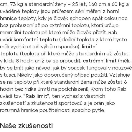
cm, 73 kg a standardní ženy – 25 let, 160 cm a 60 kg a
uváděné teploty jsou průřezem sérií měření z horní
hranice teploty, kdy je člověk schopen spát celou noc
bez probuzení až po extrémní teplotu, která určuje
minimální teplotu při které může člověk přežít. Rab
uvádí
komfortní teplotu
(ideální teplota z které byste
měli vycházet při výběru spacáku),
limitní
teplotu
(teplota při které může standardní muž zůstat
v klidu 8 hodin aniž by se probudil),
extrémní limit
(měla
by se brát jako návod, jak by spacák fungoval v nouzové
situaci. Nikoliv jako doporučený případ použití. Vztahuje
se na teplotu při které standardní žena může zůstat 6
hodin bez rizika úmrtí na podchlazení). Krom toho Rab
uvádí tzv.
“Rab limit”
, ten vychází z vlastních
zkušeností a zkušeností sportovců a je brán jako
rozumná hranice použitelnosti spacího pytle.
Naše zkušenosti