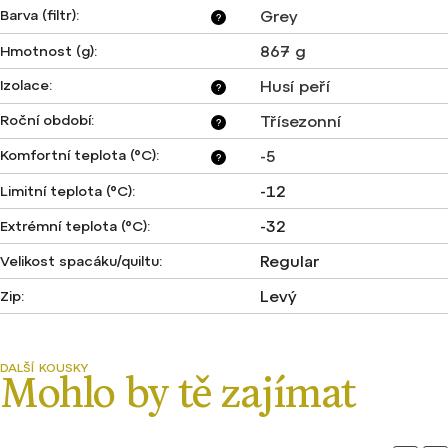
Barva (filtr)
:
Grey
?
867 g
Hmotnost (g)
:
Izolace
:
Husí peří
?
Roční období
:
Třísezonní
?
Komfortní teplota (°C)
:
-5
?
-12
Limitní teplota (°C)
:
-32
Extrémní teplota (°C)
:
Regular
Velikost spacáku/quiltu
:
Levý
Zip
: