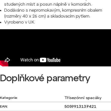
studených míst a posun náplně v komorách.
Dodáváno s nepromokavým, kompresním obalem
(rozměry 40 x 26 cm) a skladovacím pytlem.
Vyrobeno v U.K.
Doplňkové parametry
Třísezónní spacáky
Kategorie
:
5059913137421
EAN
: