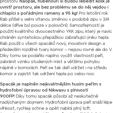
prostoru.
Naopak, hubeňouři si budou lebedit kolik je
uvnitř prostoru, ale bez problému se do něj vejdou i
chlapíci s pořádnými rameny a 95 kg!
Pro letošní rok
Rab přišel s velmi vítanou změnou v podobě zipu v 3/4
délce (dříve byl pouze v poloviční). Samozřejmostí je
použití kvalitního dvoucestného YKK zipu, který je navíc
chráněn syntetickou přepážkou zabraňující úniku tepla.
Rab použil u všech spacáků nový, inovativní design a
především rozdílné tvary komor – nejsou rovné ale do V.
Díky tomu se podařilo naplno využít vlastností peří,
zabránit vzniku studených míst a většímu pohybu
náplně v komorách. Peří se tak daří udržet i na středu
komor a zajistit tak udržení tepla po celou noc.
Spacák je naplněn nejkvalitnějším husím peřím s
hydrofobní úpravou od Nikwaxu s plnivostí
900FP!
Díky tomu spacák působí až neskutečně
nadýchaným dojmem. Hydrofobní úprava peří snáší lépe
vlhkost, rychleji schne a opět nabírá plný loft.