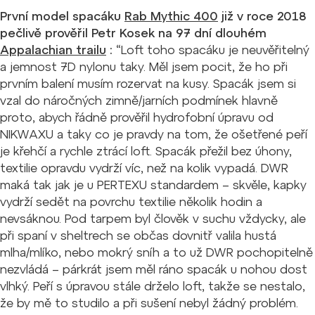
První model spacáku
Rab Mythic 400
již v roce 2018
pečlivě prověřil Petr Kosek na 97 dní dlouhém
Appalachian trailu
:
“Loft toho spacáku je neuvěřitelný
a jemnost 7D nylonu taky. Měl jsem pocit, že ho při
prvním balení musím rozervat na kusy. Spacák jsem si
vzal do náročných zimně/jarních podmínek hlavně
proto, abych řádně prověřil hydrofobní úpravu od
NIKWAXU a taky co je pravdy na tom, že ošetřené peří
je křehčí a rychle ztrácí loft. Spacák přežil bez úhony,
textilie opravdu vydrží víc, než na kolik vypadá. DWR
maká tak jak je u PERTEXU standardem – skvěle, kapky
vydrží sedět na povrchu textilie několik hodin a
nevsáknou.
Pod tarpem byl člověk v suchu vždycky, ale
při spaní v sheltrech se občas dovnitř valila hustá
mlha/mlíko, nebo mokrý sníh a to už DWR pochopitelně
nezvládá – párkrát jsem měl ráno spacák u nohou dost
vlhký. Peří s úpravou stále drželo loft, takže se nestalo,
že by mě to studilo a při sušení nebyl žádný problém.