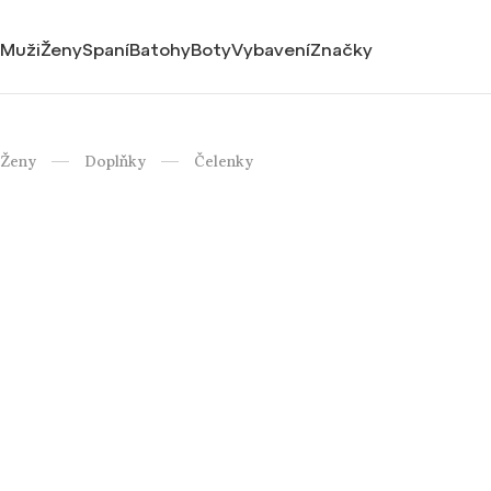
Muži
Ženy
Spaní
Batohy
Boty
Vybavení
Značky
Ženy
Doplňky
Čelenky
/
/