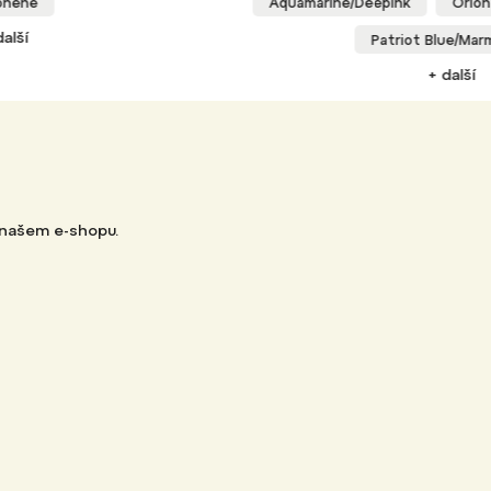
arine/Deepink
Orion Blue/Red Grapefruit
Patriot Blue/Marmalade
+ další
 našem e-shopu.