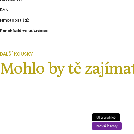
EAN
:
Hmotnost (g)
:
Pánské/dámské/unisex
:
Ultralehké
Nové barvy