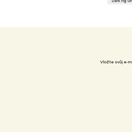
Dark Fig Green
Black
Oak
+ další
Vložte svůj e-