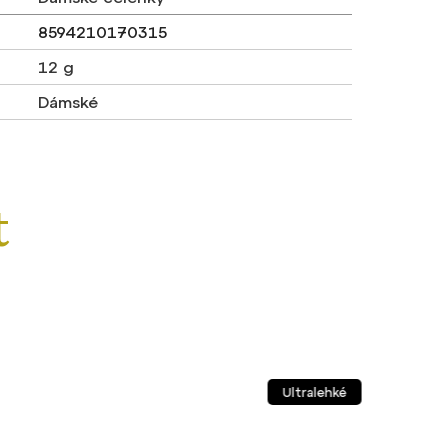
8594210170315
12 g
Dámské
Ultralehké
Lehké