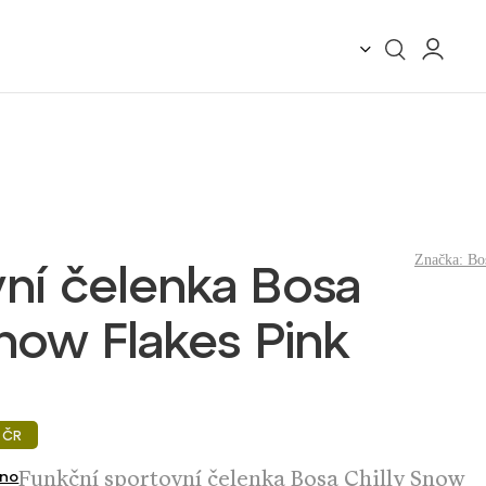
Značka:
Bo
ní čelenka Bosa
Snow Flakes Pink
 ČR
Funkční sportovní čelenka Bosa Chilly Snow
no