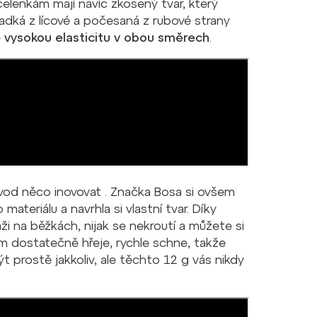
 čelenkám mají navíc zkosený tvar, který
adká z lícové a počesaná z rubové strany
e
vysokou elasticitu v obou směrech
.
důvod něco inovovat . Značka Bosa si ovšem
ateriálu a navrhla si vlastní tvar. Díky
ži na běžkách, nijak se nekroutí a můžete si
tom dostatečně hřeje, rychle schne, takže
 prostě jakkoliv, ale těchto 12 g vás nikdy