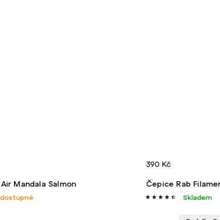
390 Kč
680
Čepice Rab Filament Beanie
Čep
Skladem
Skl