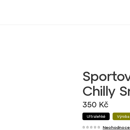
Sportov
Chilly 
350 Kč
Ultralehké
Výroba
Neohodnoce