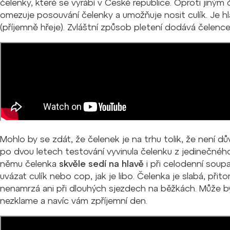
čelenky, které se vyrábí v České republice. Oproti jiným
omezuje posouvání čelenky a umožňuje nosit culík. Je hl
(příjemně hřeje). Zvláštní způsob pletení dodává čelenc
Mohlo by se zdát, že čelenek je na trhu tolik, že není 
po dvou letech testování vyvinula čelenku z jedinečného m
němu čelenka
skvěle sedí na hlavě
i při celodenní soupa
uvázat culík nebo cop, jak je libo. Čelenka je slabá, při
nenamrzá ani při dlouhých sjezdech na běžkách. Může být
nezklame a navíc vám zpříjemní den.