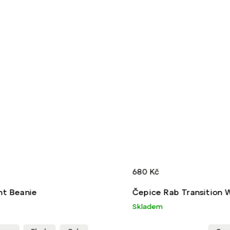
 Kč
590 Kč
ice Rab Transition Windstopper Beanie
Kulich R
adem
Skladem