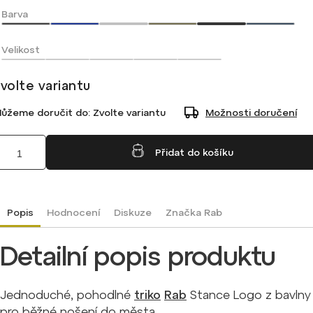
Barva
Velikost
volte variantu
ůžeme doručit do:
Zvolte variantu
Možnosti doručení
Přidat do košíku
Popis
Hodnocení
Diskuze
Značka
Rab
Detailní popis produktu
Jednoduché, pohodlné
triko
Rab
Stance Logo z bavlny
pro běžné nošení do města.