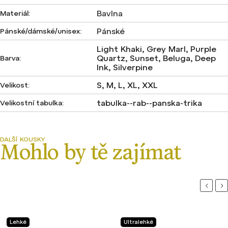
Bavlna
Materiál
:
Pánské
Pánské/dámské/unisex
:
Light Khaki, Grey Marl, Purple
Quartz, Sunset, Beluga, Deep
Barva
:
Ink, Silverpine
S, M, L, XL, XXL
Velikost
:
tabulka--rab--panska-trika
Velikostní tabulka
:
Previou
Ne
Lehké
Ultralehké