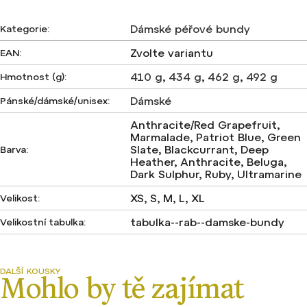
Dámské péřové bundy
Kategorie
:
Zvolte variantu
EAN
:
410 g
,
434 g
,
462 g
,
492 g
Hmotnost (g)
:
Dámské
Pánské/dámské/unisex
:
Anthracite/Red Grapefruit,
Marmalade, Patriot Blue, Green
Slate, Blackcurrant, Deep
Barva
:
Heather, Anthracite, Beluga,
Dark Sulphur, Ruby, Ultramarine
XS, S, M, L, XL
Velikost
:
tabulka--rab--damske-bundy
Velikostní tabulka
: