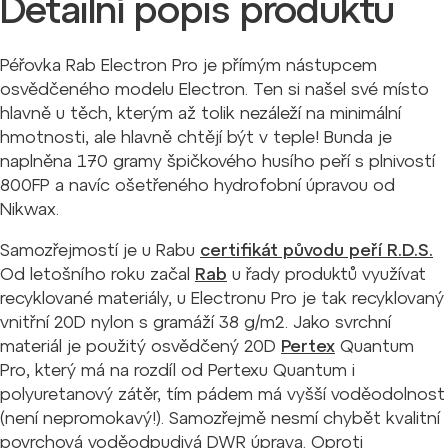
Detailní popis produktu
Péřovka Rab Electron Pro je přímým nástupcem
osvědčeného modelu Electron. Ten si našel své místo
hlavně u těch, kterým až tolik nezáleží na minimální
hmotnosti, ale hlavně chtějí být v teple! Bunda je
naplněna 170 gramy špičkového husího peří s plnivostí
800FP a navíc ošetřeného hydrofobní úpravou od
Nikwax.
Samozřejmostí je u Rabu
certifikát původu peří R.D.S.
Od letošního roku začal
Rab
u řady produktů využívat
recyklované materiály, u Electronu Pro je tak recyklovaný
vnitřní 20D nylon s gramáží 38 g/m2. Jako svrchní
materiál je použitý osvědčený 20D
Pertex
Quantum
Pro, který má na rozdíl od Pertexu Quantum i
polyuretanový zátěr, tím pádem má vyšší voděodolnost
(není nepromokavý!). Samozřejmě nesmí chybět kvalitní
povrchová voděodpudivá DWR úprava. Oproti