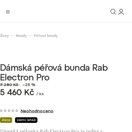
Ženy
Bundy
Péřové bundy
/
/
Dámská péřová bunda Rab
Electron Pro
7 280 Kč
–25 %
5 460 Kč
/ ks
Neohodnoceno
Akce
Velmi lehké