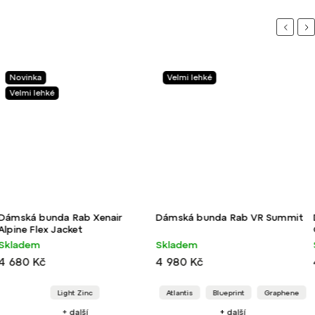
Previou
Ne
Novinka
Velmi lehké
Velmi lehké
Dámská bunda Rab Xenair
Dámská bunda Rab VR Summit
Alpine Flex Jacket
Skladem
Skladem
4 680 Kč
4 980 Kč
Light Zinc
Atlantis
Blueprint
Graphene
+ další
+ další