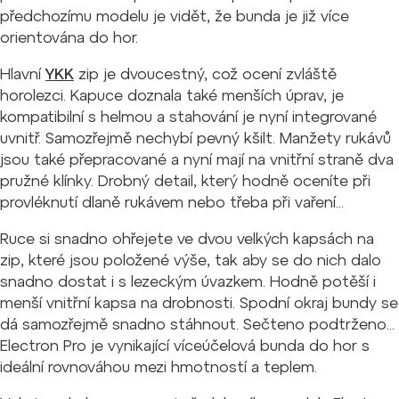
předchozímu modelu je vidět, že bunda je již více
orientována do hor.
Hlavní
YKK
zip je dvoucestný, což ocení zvláště
horolezci. Kapuce doznala také menších úprav, je
kompatibilní s helmou a stahování je nyní integrované
uvnitř. Samozřejmě nechybí pevný kšilt. Manžety rukávů
jsou také přepracované a nyní mají na vnitřní straně dva
pružné klínky. Drobný detail, který hodně oceníte při
provléknutí dlaně rukávem nebo třeba při vaření...
Ruce si snadno ohřejete ve dvou velkých kapsách na
zip, které jsou položené výše, tak aby se do nich dalo
snadno dostat i s lezeckým úvazkem. Hodně potěší i
menší vnitřní kapsa na drobnosti. Spodní okraj bundy se
dá samozřejmě snadno stáhnout. Sečteno podtrženo...
Electron Pro je vynikající víceúčelová bunda do hor s
ideální rovnováhou mezi hmotností a teplem.