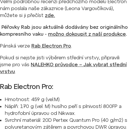
Velmi podrobnou recenzi předchozího modelu Electron
nám poslala naše zákaznice (Leona Vargovčíková),
můžete si ji přečíst
zde.
Péřovky Rab jsou aktuálně dodávány bez originálního
kompresního vaku -
možno dokoupit z naší produkce
.
Pánská verze
Rab Electron Pro
.
Pokud si nejste jisti výběrem střední vrstvy, připravili
jsme pro vás
NALEHKO průvodce – Jak vybrat střední
vrstvu
.
Rab Electron Pro:
Hmotnost: 459 g (vel.M).
Náplň: 170 g (vel. M) husího peří s plnivostí 800FP a
hydrofobní úpravou od Nikwax.
Svrchní materiál: 20D Pertex Quantum Pro (40 g/m2) s
polyuretanovým zátěrem a povrchovou DWR úpravou.