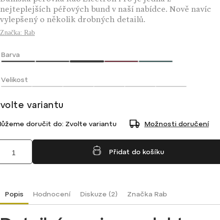
Dámská péřovka Rab Electron Pro je jedna z
nejteplejších péřových bund v naší nabídce. Nově navíc
vylepšený o několik drobných detailů.
Značka:
Rab
Barva
Velikost
volte variantu
ůžeme doručit do:
Zvolte variantu
Možnosti doručení
Přidat do košíku
Popis
Hodnocení
Diskuze (2)
Značka
Rab