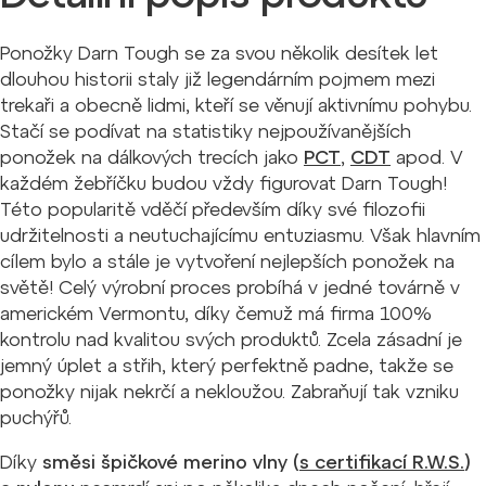
Ponožky Darn Tough se za svou několik desítek let
dlouhou historii staly již legendárním pojmem mezi
trekaři a obecně lidmi, kteří se věnují aktivnímu pohybu.
Stačí se podívat na statistiky nejpoužívanějších
ponožek na dálkových trecích jako
PCT
,
CDT
apod. V
každém žebříčku budou vždy figurovat Darn Tough!
Této popularitě vděčí především díky své filozofii
udržitelnosti a neutuchajícímu entuziasmu. Však hlavním
cílem bylo a stále je vytvoření nejlepších ponožek na
světě! Celý výrobní proces probíhá v jedné továrně v
americkém Vermontu, díky čemuž má firma 100%
kontrolu nad kvalitou svých produktů. Zcela zásadní je
jemný úplet a střih, který perfektně padne, takže se
ponožky nijak nekrčí a nekloužou. Zabraňují tak vzniku
puchýřů.
Díky
směsi špičkové merino vlny (
s certifikací R.W.S.
)