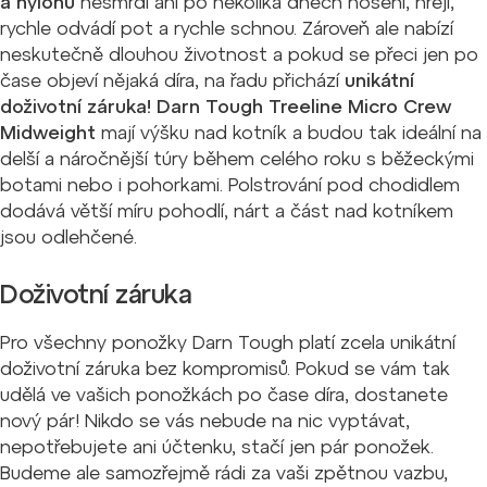
a nylonu
nesmrdí ani po několika dnech nošení, hřejí,
rychle odvádí pot a rychle schnou. Zároveň ale nabízí
neskutečně dlouhou životnost a pokud se přeci jen po
čase objeví nějaká díra, na řadu přichází
unikátní
doživotní záruka!
Darn Tough Treeline Micro Crew
Midweight
mají výšku nad kotník a budou tak ideální na
delší a náročnější túry během celého roku s běžeckými
botami nebo i pohorkami. Polstrování pod chodidlem
dodává větší míru pohodlí, nárt a část nad kotníkem
jsou odlehčené.
Doživotní záruka
Pro všechny ponožky Darn Tough platí zcela unikátní
doživotní záruka bez kompromisů. Pokud se vám tak
udělá ve vašich ponožkách po čase díra, dostanete
nový pár! Nikdo se vás nebude na nic vyptávat,
nepotřebujete ani účtenku, stačí jen pár ponožek.
Budeme ale samozřejmě rádi za vaši zpětnou vazbu,