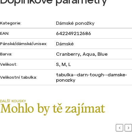
Dámské ponožky
Kategorie
:
642249212686
EAN
:
Dámské
Pánské/dámské/unisex
:
Cranberry, Aqua, Blue
Barva
:
S, M, L
Velikost
:
tabulka--darn-tough--damske-
Velikostní tabulka
:
ponozky
Previou
Ne