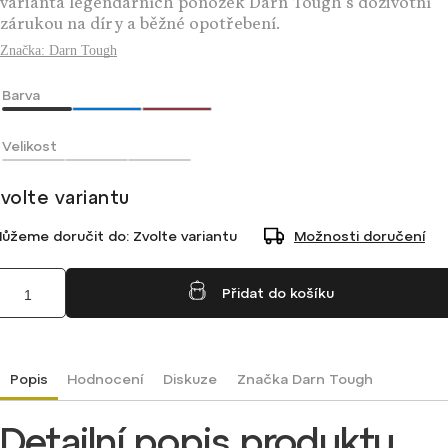
varianta legendárních ponožek Darn Tough s doživotní
zárukou na díry a běžné opotřebení.
Značka:
Darn Tough
Barva
Velikost
volte variantu
ůžeme doručit do:
Zvolte variantu
Možnosti doručení
Přidat do košíku
Popis
Hodnocení
Diskuze
Značka
Darn Tough
Detailní popis produktu