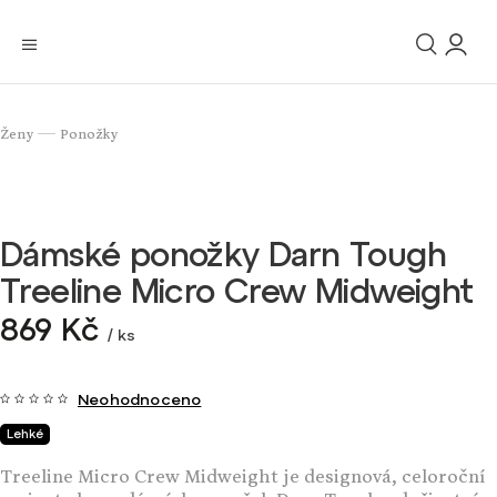
Ženy
Ponožky
/
Dámské ponožky Darn Tough
Treeline Micro Crew Midweight
869 Kč
/ ks
Neohodnoceno
Lehké
Treeline Micro Crew Midweight je designová, celoroční