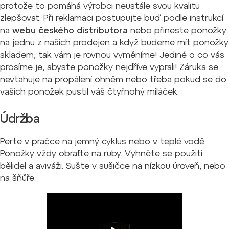
protože to pomáhá výrobci neustále svou kvalitu
zlepšovat. Při reklamaci postupujte buď podle instrukcí
na
webu českého distributora
nebo přineste ponožky
na jednu z našich prodejen a když budeme mít ponožky
skladem, tak vám je rovnou vyměníme! Jediné o co vás
prosíme je, abyste ponožky nejdříve vyprali! Záruka se
nevtahuje na propálení ohněm nebo třeba pokud se do
vašich ponožek pustil váš čtyřnohý miláček.
Údržba
Perte v pračce na jemný cyklus nebo v teplé vodě.
Ponožky vždy obraťte na ruby.
Vyhněte se použití
bělidel a aviváži.
Sušte v sušičce na nízkou úroveň, nebo
na šňůře.