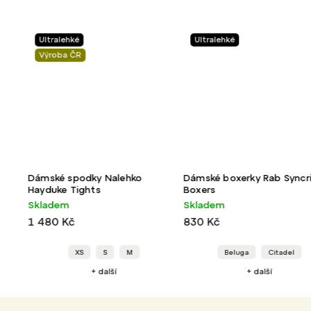
Ultralehké
Ultralehké
Výroba ČR
Dámské spodky Nalehko
Dámské boxerky Rab Syncrino
Hayduke Tights
Boxers
Skladem
Skladem
1 480 Kč
830 Kč
XS
S
M
Beluga
Citadel
+ další
+ další